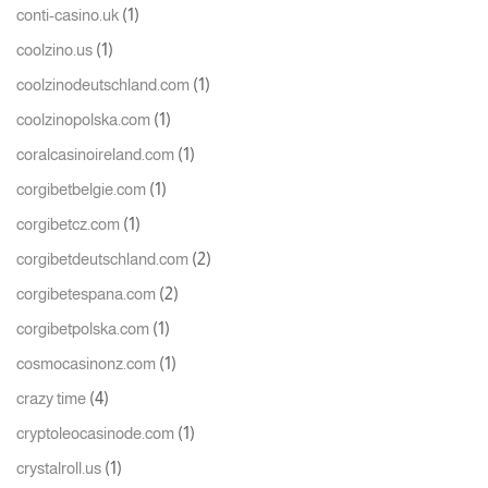
(1)
conti-casino.uk
(1)
coolzino.us
(1)
coolzinodeutschland.com
(1)
coolzinopolska.com
(1)
coralcasinoireland.com
(1)
corgibetbelgie.com
(1)
corgibetcz.com
(2)
corgibetdeutschland.com
(2)
corgibetespana.com
(1)
corgibetpolska.com
(1)
cosmocasinonz.com
(4)
crazy time
(1)
cryptoleocasinode.com
(1)
crystalroll.us