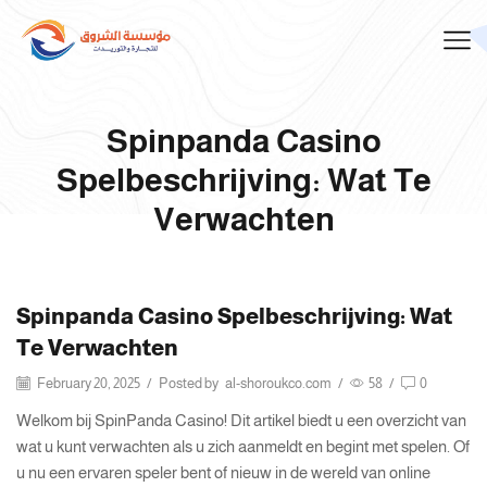
Spinpanda Casino
Spelbeschrijving: Wat Te
Verwachten
Spinpanda Casino Spelbeschrijving: Wat
Te Verwachten
February 20, 2025
/
Posted by
al-shoroukco.com
/
58
/
0
Welkom bij SpinPanda Casino! Dit artikel biedt u een overzicht van
wat u kunt verwachten als u zich aanmeldt en begint met spelen. Of
u nu een ervaren speler bent of nieuw in de wereld van online