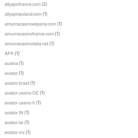
(2)
allyspinfrance.com
(1)
allyspinpoland.com
(1)
amunracasinoespana.com
(1)
amunracasinofrance.com
(1)
amunracasinoitalia.net
(1)
APK
(1)
austria
(1)
aviator
(1)
aviator brazil
(1)
aviator casino DE
(1)
aviator casino fr
(1)
aviator IN
(1)
aviator ke
(1)
aviator mz