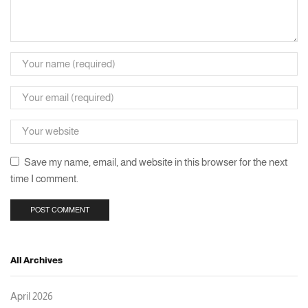
Save my name, email, and website in this browser for the next
time I comment.
All Archives
April 2026