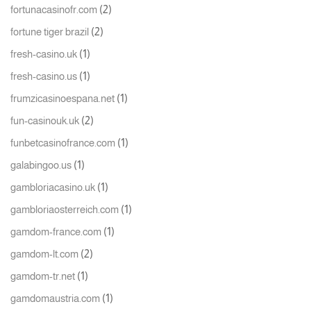
(2)
fortunacasinofr.com
(2)
fortune tiger brazil
(1)
fresh-casino.uk
(1)
fresh-casino.us
(1)
frumzicasinoespana.net
(2)
fun-casinouk.uk
(1)
funbetcasinofrance.com
(1)
galabingoo.us
(1)
gambloriacasino.uk
(1)
gambloriaosterreich.com
(1)
gamdom-france.com
(2)
gamdom-lt.com
(1)
gamdom-tr.net
(1)
gamdomaustria.com