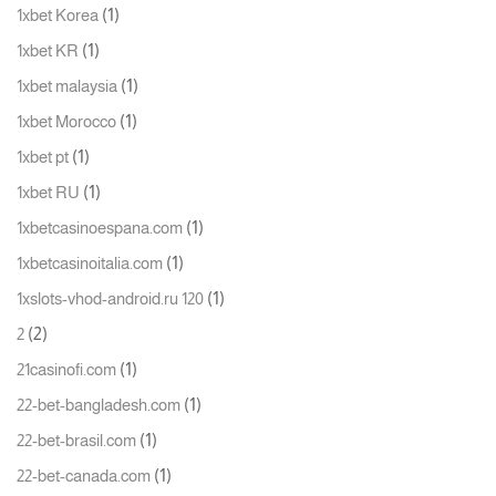
(1)
1xbet Korea
(1)
1xbet KR
(1)
1xbet malaysia
(1)
1xbet Morocco
(1)
1xbet pt
(1)
1xbet RU
(1)
1xbetcasinoespana.com
(1)
1xbetcasinoitalia.com
(1)
1xslots-vhod-android.ru 120
(2)
2
(1)
21casinofi.com
(1)
22-bet-bangladesh.com
(1)
22-bet-brasil.com
(1)
22-bet-canada.com