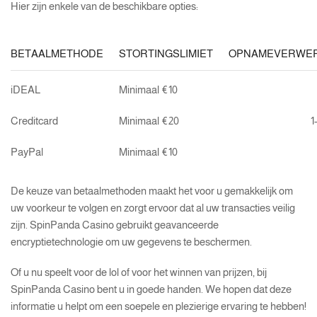
Hier zijn enkele van de beschikbare opties:
BETAALMETHODE
STORTINGSLIMIET
OPNAMEVERWER
iDEAL
Minimaal €10
Creditcard
Minimaal €20
1
PayPal
Minimaal €10
De keuze van betaalmethoden maakt het voor u gemakkelijk om
uw voorkeur te volgen en zorgt ervoor dat al uw transacties veilig
zijn. SpinPanda Casino gebruikt geavanceerde
encryptietechnologie om uw gegevens te beschermen.
Of u nu speelt voor de lol of voor het winnen van prijzen, bij
SpinPanda Casino bent u in goede handen. We hopen dat deze
informatie u helpt om een soepele en plezierige ervaring te hebben!