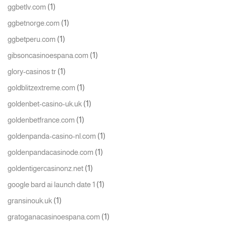
(1)
ggbetlv.com
(1)
ggbetnorge.com
(1)
ggbetperu.com
(1)
gibsoncasinoespana.com
(1)
glory-casinos tr
(1)
goldblitzextreme.com
(1)
goldenbet-casino-uk.uk
(1)
goldenbetfrance.com
(1)
goldenpanda-casino-nl.com
(1)
goldenpandacasinode.com
(1)
goldentigercasinonz.net
(1)
google bard ai launch date 1
(1)
gransinouk.uk
(1)
gratoganacasinoespana.com