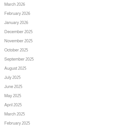
March 2026
February 2026
January 2026
December 2025
November 2025
October 2025
September 2025
August 2025
July 2025
June 2025
May 2025
April 2025
March 2025
February 2025