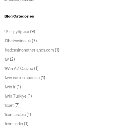
Blog Categories
(9)
! Без рубрики
(3)
10betcasino.uk
(1)
1redcasinonetherlands.com
(2)
1w
(1)
1Win AZ Casino
(1)
1win casino spanish
(1)
1win fr
(1)
1win Turkiye
(7)
1xbet
(1)
1xbet arabic
(1)
1xbet india