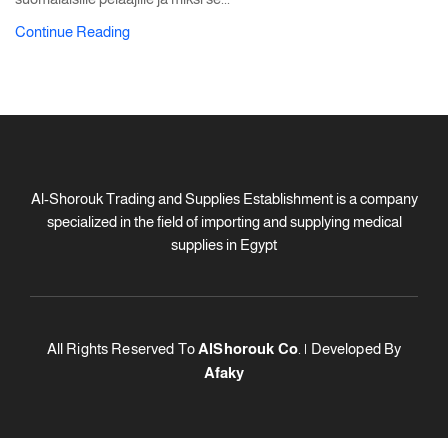
Continue Reading
Al-Shorouk Trading and Supplies Establishment is a company
specialized in the field of importing and supplying medical
supplies in Egypt
All Rights Reserved To
AlShorouk Co
. | Developed By
Afaky