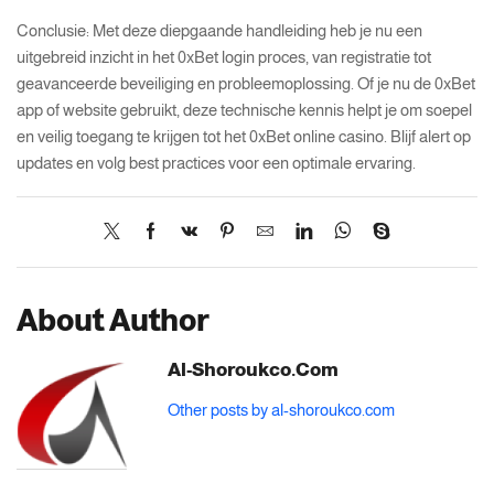
Conclusie: Met deze diepgaande handleiding heb je nu een
uitgebreid inzicht in het 0xBet login proces, van registratie tot
geavanceerde beveiliging en probleemoplossing. Of je nu de 0xBet
app of website gebruikt, deze technische kennis helpt je om soepel
en veilig toegang te krijgen tot het 0xBet online casino. Blijf alert op
updates en volg best practices voor een optimale ervaring.
About Author
Al-Shoroukco.com
Other posts by al-shoroukco.com