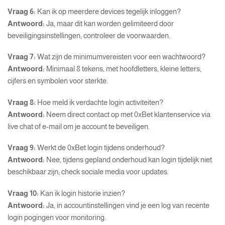
Vraag 6:
Kan ik op meerdere devices tegelijk inloggen?
Antwoord:
Ja, maar dit kan worden gelimiteerd door
beveiligingsinstellingen; controleer de voorwaarden.
Vraag 7:
Wat zijn de minimumvereisten voor een wachtwoord?
Antwoord:
Minimaal 8 tekens, met hoofdletters, kleine letters,
cijfers en symbolen voor sterkte.
Vraag 8:
Hoe meld ik verdachte login activiteiten?
Antwoord:
Neem direct contact op met 0xBet klantenservice via
live chat of e-mail om je account te beveiligen.
Vraag 9:
Werkt de 0xBet login tijdens onderhoud?
Antwoord:
Nee, tijdens gepland onderhoud kan login tijdelijk niet
beschikbaar zijn; check sociale media voor updates.
Vraag 10:
Kan ik login historie inzien?
Antwoord:
Ja, in accountinstellingen vind je een log van recente
login pogingen voor monitoring.