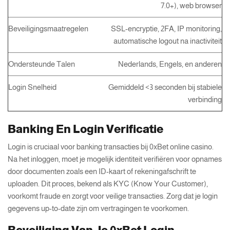
7.0+), web browser
Beveiligingsmaatregelen
SSL-encryptie, 2FA, IP monitoring,
automatische logout na inactiviteit
Ondersteunde Talen
Nederlands, Engels, en anderen
Login Snelheid
Gemiddeld <3 seconden bij stabiele
verbinding
Banking En Login Verificatie
Login is cruciaal voor banking transacties bij 0xBet online casino.
Na het inloggen, moet je mogelijk identiteit verifiëren voor opnames
door documenten zoals een ID-kaart of rekeningafschrift te
uploaden. Dit proces, bekend als KYC (Know Your Customer),
voorkomt fraude en zorgt voor veilige transacties. Zorg dat je login
gegevens up-to-date zijn om vertragingen te voorkomen.