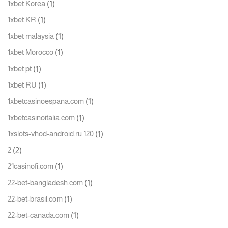
(1)
1xbet Korea
(1)
1xbet KR
(1)
1xbet malaysia
(1)
1xbet Morocco
(1)
1xbet pt
(1)
1xbet RU
(1)
1xbetcasinoespana.com
(1)
1xbetcasinoitalia.com
(1)
1xslots-vhod-android.ru 120
(2)
2
(1)
21casinofi.com
(1)
22-bet-bangladesh.com
(1)
22-bet-brasil.com
(1)
22-bet-canada.com