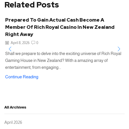
Related Posts
Prepared To Gain Actual Cash Become A
Member Of Rich Royal Casino In New Zealand
Right Away
April 8, 2026
0
Shall we prepare to delve into the exciting universe of Rich Royal
Gaming House in New Zealand? With a amazing array of
entertainment, from engaging...
Continue Reading
All Archives
April 2026