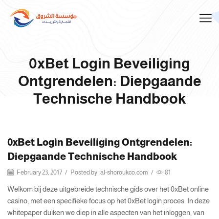
0xBet Login Beveiliging
Ontgrendelen: Diepgaande
Technische Handbook
0xBet Login Beveiliging Ontgrendelen:
Diepgaande Technische Handbook
February 23, 2017
/
Posted by
al-shoroukco.com
/
81
Welkom bij deze uitgebreide technische gids over het 0xBet online
casino, met een specifieke focus op het 0xBet login proces. In deze
whitepaper duiken we diep in alle aspecten van het inloggen, van