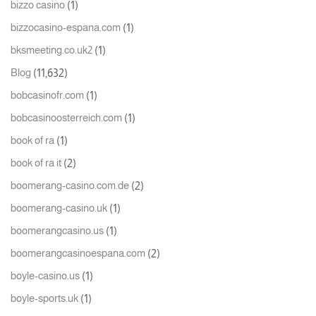
(1)
bizzo casino
(1)
bizzocasino-espana.com
(1)
bksmeeting.co.uk2
(11,632)
Blog
(1)
bobcasinofr.com
(1)
bobcasinoosterreich.com
(1)
book of ra
(2)
book of ra it
(2)
boomerang-casino.com.de
(1)
boomerang-casino.uk
(1)
boomerangcasino.us
(2)
boomerangcasinoespana.com
(1)
boyle-casino.us
(1)
boyle-sports.uk