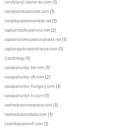
(1)
candyland-casino-es.com
(1)
candylandcasinode.com
(1)
canplaycasinocanada.net
(2)
captaincookcasinonz.net
(1)
captaincookscasinocanada.net
(1)
captainjackcasinofrance.com
(1)
Cardiology
(1)
casapariurilor-be.com
(2)
casapariurilor-dk.com
(1)
casapariurilor-hungary.com
(1)
casapariurilor-ro.com
(1)
cashedcasinoespana.com
(1)
cashedcasinoitalia.com
(1)
casimbacasinofi.com