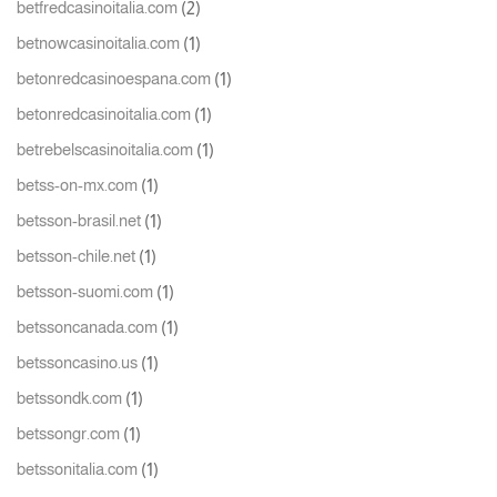
(2)
betfredcasinoitalia.com
(1)
betnowcasinoitalia.com
(1)
betonredcasinoespana.com
(1)
betonredcasinoitalia.com
(1)
betrebelscasinoitalia.com
(1)
betss-on-mx.com
(1)
betsson-brasil.net
(1)
betsson-chile.net
(1)
betsson-suomi.com
(1)
betssoncanada.com
(1)
betssoncasino.us
(1)
betssondk.com
(1)
betssongr.com
(1)
betssonitalia.com