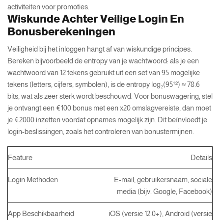
activiteiten voor promoties.
Wiskunde Achter Veilige Login En
Bonusberekeningen
Veiligheid bij het inloggen hangt af van wiskundige principes.
Bereken bijvoorbeeld de entropy van je wachtwoord: als je een
wachtwoord van 12 tekens gebruikt uit een set van 95 mogelijke
tekens (letters, cijfers, symbolen), is de entropy log₂(95¹²) ≈ 78.6
bits, wat als zeer sterk wordt beschouwd. Voor bonuswagering, stel
je ontvangt een €100 bonus met een x20 omslagvereiste, dan moet
je €2000 inzetten voordat opnames mogelijk zijn. Dit beïnvloedt je
login-beslissingen, zoals het controleren van bonustermijnen.
Feature
Details
Login Methoden
E-mail, gebruikersnaam, sociale
media (bijv. Google, Facebook)
App Beschikbaarheid
iOS (versie 12.0+), Android (versie