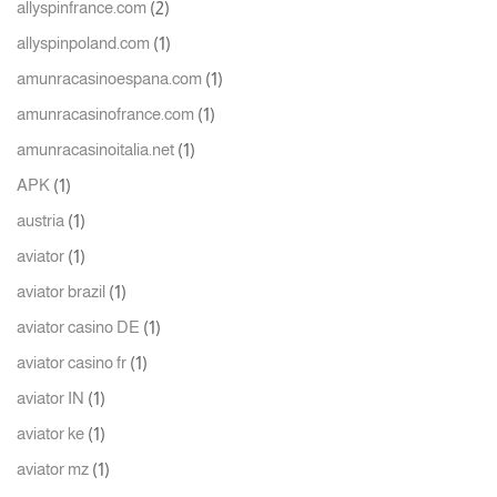
(2)
allyspinfrance.com
(1)
allyspinpoland.com
(1)
amunracasinoespana.com
(1)
amunracasinofrance.com
(1)
amunracasinoitalia.net
(1)
APK
(1)
austria
(1)
aviator
(1)
aviator brazil
(1)
aviator casino DE
(1)
aviator casino fr
(1)
aviator IN
(1)
aviator ke
(1)
aviator mz