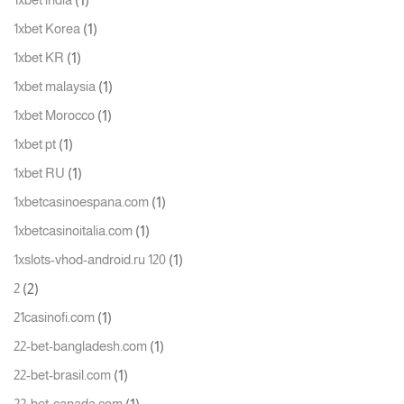
1xbet india
(1)
1xbet Korea
(1)
1xbet KR
(1)
1xbet malaysia
(1)
1xbet Morocco
(1)
1xbet pt
(1)
1xbet RU
(1)
1xbetcasinoespana.com
(1)
1xbetcasinoitalia.com
(1)
1xslots-vhod-android.ru 120
(2)
2
(1)
21casinofi.com
(1)
22-bet-bangladesh.com
(1)
22-bet-brasil.com
(1)