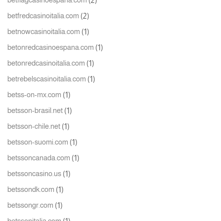
betflagcasinoespana.com
(2)
betfredcasinoitalia.com
(1)
betnowcasinoitalia.com
(1)
betonredcasinoespana.com
(1)
betonredcasinoitalia.com
(1)
betrebelscasinoitalia.com
(1)
betss-on-mx.com
(1)
betsson-brasil.net
(1)
betsson-chile.net
(1)
betsson-suomi.com
(1)
betssoncanada.com
(1)
betssoncasino.us
(1)
betssondk.com
(1)
betssongr.com
(1)