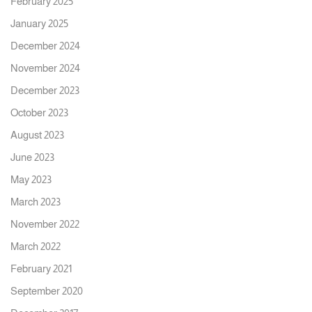
February 2025
January 2025
December 2024
November 2024
December 2023
October 2023
August 2023
June 2023
May 2023
March 2023
November 2022
March 2022
February 2021
September 2020