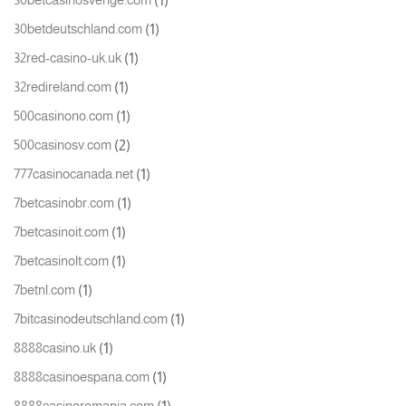
30betcasinosverige.com
(1)
30betdeutschland.com
(1)
32red-casino-uk.uk
(1)
32redireland.com
(1)
500casinono.com
(2)
500casinosv.com
(1)
777casinocanada.net
(1)
7betcasinobr.com
(1)
7betcasinoit.com
(1)
7betcasinolt.com
(1)
7betnl.com
(1)
7bitcasinodeutschland.com
(1)
8888casino.uk
(1)
8888casinoespana.com
(1)