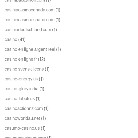
casimbacasinofi.com
(1)
casiniacasinocanada.com
(1)
casiniacasinoespana.com
(1)
casiniadeutschland.com
(41)
casino
(1)
casino en ligne argent reel
(12)
casino en ligne fr
(1)
casino svensk licens
(1)
casino-energy.uk
(1)
casino-glory india
(1)
casino-labuk.uk
(1)
casinoactionnz.com
(1)
casinoworldau.net
(1)
casumo-casino.us
(1)