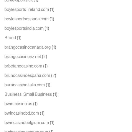
boyle-sports.uk
(1)
boylesports-ireland.com
(1)
boylesportsespana.com
(1)
boylesportsindia.com
(1)
Brand
(1)
brangocasinocanada.org
(2)
brangocasinonz.net
(1)
brbetanocasino.com
(2)
brunocasinoespana.com
(1)
burancasinoitalia.com
(1)
Business, Small Business
(1)
bwin-casino.us
(1)
bwincasinobd.com
(1)
bwincasinobelgium.com
(1)