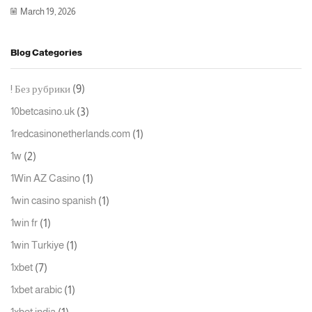
March 19, 2026
Blog Categories
(9)
! Без рубрики
(3)
10betcasino.uk
(1)
1redcasinonetherlands.com
(2)
1w
(1)
1Win AZ Casino
(1)
1win casino spanish
(1)
1win fr
(1)
1win Turkiye
(7)
1xbet
(1)
1xbet arabic
(1)