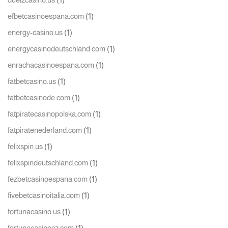
duelzcasino.us
(1)
efbetcasinoespana.com
(1)
energy-casino.us
(1)
energycasinodeutschland.com
(1)
enrachacasinoespana.com
(1)
fatbetcasino.us
(1)
fatbetcasinode.com
(1)
fatpiratecasinopolska.com
(1)
fatpiratenederland.com
(1)
felixspin.us
(1)
felixspindeutschland.com
(1)
fezbetcasinoespana.com
(1)
fivebetcasinoitalia.com
(1)
fortunacasino.us
(1)