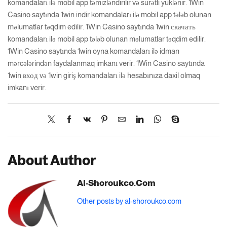
komandaları ilə mobil app təmizləndirilir və sürətli yüklənir. 1Win
Casino saytında 1win indir komandaları ilə mobil app tələb olunan
məlumatlar təqdim edilir. 1Win Casino saytında 1win скачать
komandaları ilə mobil app tələb olunan məlumatlar təqdim edilir.
1Win Casino saytında 1win oyna komandaları ilə idman
mərcələrindən faydalanmaq imkanı verir. 1Win Casino saytında
1win вход və 1win giriş komandaları ilə hesabınıza daxil olmaq
imkanı verir.
About Author
Al-Shoroukco.com
Other posts by al-shoroukco.com