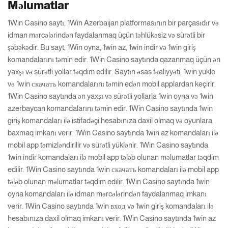
Məlumatlar
1Win Casino saytı, 1Win Azerbaijan platformasının bir parçasıdır və
idman mərcələrindən faydalanmaq üçün təhlükəsiz və sürətli bir
şəbəkədir. Bu sayt, 1Win oyna, 1win az, 1win indir və 1win giriş
komandalarını təmin edir. 1Win Casino saytında qazanmaq üçün ən
yaxşı və sürətli yollar təqdim edilir. Saytın əsas fəaliyyəti, 1win yukle
və 1win скачать komandalarını təmin edən mobil applardan keçirir.
1Win Casino saytında ən yaxşı və sürətli yollarla 1win oyna və 1win
azerbaycan komandalarını təmin edir. 1Win Casino saytında 1win
giriş komandaları ilə istifadəçi hesabınıza daxil olmaq və oyunlara
baxmaq imkanı verir. 1Win Casino saytında 1win az komandaları ilə
mobil app təmizləndirilir və sürətli yüklənir. 1Win Casino saytında
1win indir komandaları ilə mobil app tələb olunan məlumatlar təqdim
edilir. 1Win Casino saytında 1win скачать komandaları ilə mobil app
tələb olunan məlumatlar təqdim edilir. 1Win Casino saytında 1win
oyna komandaları ilə idman mərcələrindən faydalanmaq imkanı
verir. 1Win Casino saytında 1win вход və 1win giriş komandaları ilə
hesabınıza daxil olmaq imkanı verir. 1Win Casino saytında 1win az