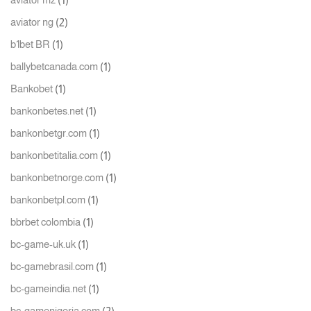
aviator mz
(2)
aviator ng
(1)
b1bet BR
(1)
ballybetcanada.com
(1)
Bankobet
(1)
bankonbetes.net
(1)
bankonbetgr.com
(1)
bankonbetitalia.com
(1)
bankonbetnorge.com
(1)
bankonbetpl.com
(1)
bbrbet colombia
(1)
bc-game-uk.uk
(1)
bc-gamebrasil.com
(1)
bc-gameindia.net
(2)