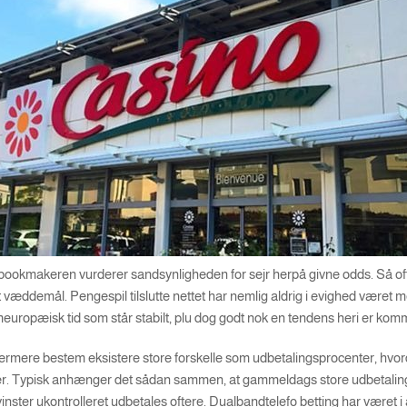
bookmakeren vurderer sandsynligheden for sejr herpå givne odds. Så ofte 
t væddemål. Pengespil tilslutte nettet har nemlig aldrig i evighed været
meuropæisk tid som står stabilt, plu dog godt nok en tendens heri er kom
rmere bestem eksistere store forskelle som udbetalingsprocenter, hvor
 Typisk anhænger det sådan sammen, at gammeldags store udbetalinge
nster ukontrolleret udbetales oftere. Dualbandtelefo betting har været i al