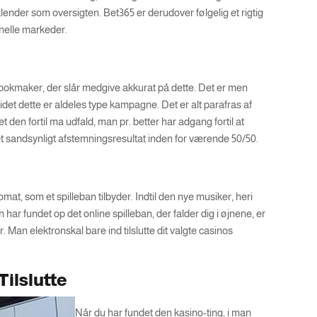
alender som oversigten. Bet365 er derudover følgelig et rigtig
ionelle markeder.
s bookmaker, der slår medgive akkurat på dette. Det er men
 idet dette er aldeles type kampagne. Det er alt parafras af
den fortil ma udfald, man pr. better har adgang fortil at
e et sandsynligt afstemningsresultat inden for værende 50/50.
omat, som et spilleban tilbyder. Indtil den nye musiker, heri
 har fundet op det online spilleban, der falder dig i øjnene, er
er. Man elektronskal bare ind tilslutte dit valgte casinos
Tilslutte
Når du har fundet den kasino-ting, i man