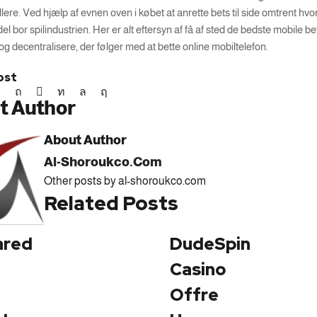
illere. Ved hjælp af evnen oven i købet at anrette bets til side omtrent hvor 
del bor spilindustrien. Her er alt eftersyn af få af sted de bedste mobile 
og decentralisere, der følger med at bette online mobiltelefon.
ost
t Author
About Author
Al-Shoroukco.com
Other posts by al-shoroukco.com
Related Posts
ared
DudeSpin
Casino
Offre