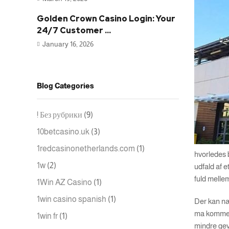
Golden Crown Casino Login: Your
24/7 Customer ...
January 16, 2026
Blog Categories
! Без рубрики
(9)
10betcasino.uk
(3)
1redcasinonetherlands.com
(1)
hvorledes 
1w
(2)
udfald af e
fuld melle
1Win AZ Casino
(1)
1win casino spanish
(1)
Der kan næ
ma kommer.
1win fr
(1)
mindre gevi