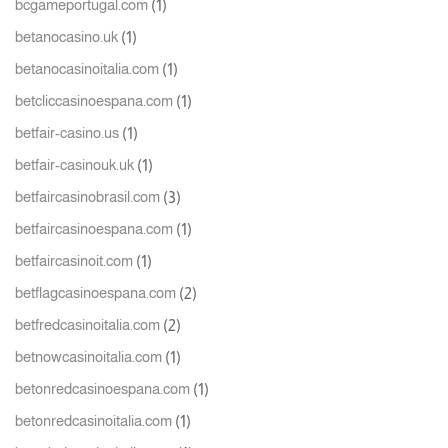
(1)
bcgameportugal.com
(1)
betanocasino.uk
(1)
betanocasinoitalia.com
(1)
betcliccasinoespana.com
(1)
betfair-casino.us
(1)
betfair-casinouk.uk
(3)
betfaircasinobrasil.com
(1)
betfaircasinoespana.com
(1)
betfaircasinoit.com
(2)
betflagcasinoespana.com
(2)
betfredcasinoitalia.com
(1)
betnowcasinoitalia.com
(1)
betonredcasinoespana.com
(1)
betonredcasinoitalia.com