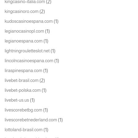
(2)
kingcasino-italia.com
(2)
kingcasinoro.com
(1)
kudoscasinoespana.com
(1)
legianocasinopl.com
(1)
legianoespana.com
(1)
lightningrouletteslot.net
(1)
lincolncasinoespana.com
(1)
liraspinespana.com
(2)
livebet-brasil.com
(1)
livebet-polska.com
(1)
livebet-us.us
(1)
livescorebetbg.com
(1)
livescorebetnederland.com
(1)
lottoland-brasil.com