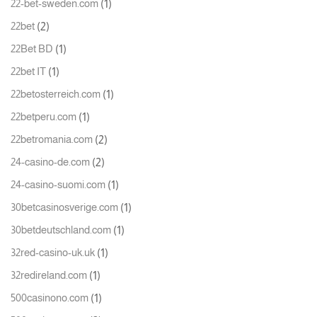
(1)
22-bet-sweden.com
(2)
22bet
(1)
22Bet BD
(1)
22bet IT
(1)
22betosterreich.com
(1)
22betperu.com
(2)
22betromania.com
(2)
24-casino-de.com
(1)
24-casino-suomi.com
(1)
30betcasinosverige.com
(1)
30betdeutschland.com
(1)
32red-casino-uk.uk
(1)
32redireland.com
(1)
500casinono.com