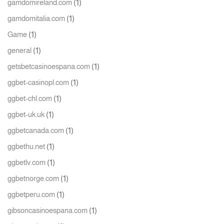
(1)
gamdomireland.com
(1)
gamdomitalia.com
(1)
Game
(1)
general
(1)
getsbetcasinoespana.com
(1)
ggbet-casinopl.com
(1)
ggbet-chl.com
(1)
ggbet-uk.uk
(1)
ggbetcanada.com
(1)
ggbethu.net
(1)
ggbetlv.com
(1)
ggbetnorge.com
(1)
ggbetperu.com
(1)
gibsoncasinoespana.com