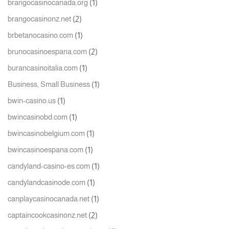
(1)
brangocasinocanada.org
(2)
brangocasinonz.net
(1)
brbetanocasino.com
(2)
brunocasinoespana.com
(1)
burancasinoitalia.com
(1)
Business, Small Business
(1)
bwin-casino.us
(1)
bwincasinobd.com
(1)
bwincasinobelgium.com
(1)
bwincasinoespana.com
(1)
candyland-casino-es.com
(1)
candylandcasinode.com
(1)
canplaycasinocanada.net
(2)
captaincookcasinonz.net