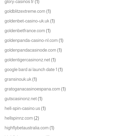
(1)
glory-casinos tr
(1)
goldblitzextreme.com
(1)
goldenbet-casino-uk.uk
(1)
goldenbetfrance.com
(1)
goldenpanda-casino-nl.com
(1)
goldenpandacasinode.com
(1)
goldentigercasinonz.net
(1)
google bard ai launch date 1
(1)
gransinouk.uk
(1)
gratoganacasinoespana.com
(1)
gutscasinonz.net
(1)
hell-spin-casino.us
(2)
hellspinnz.com
(1)
highflybetaustralia.com