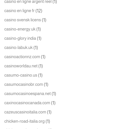
(1)
casino en ligne argent reel
(12)
casino en ligne fr
(1)
casino svensk licens
(1)
casino-energy.uk
(1)
casino-glory india
(1)
casino-labuk.uk
(1)
casinoactionnz.com
(1)
casinoworldau.net
(1)
casumo-casino.us
(1)
casumocasinobr.com
(1)
casumocasinoespana.net
(1)
caxinocasinocanada.com
(1)
cazeuscasinoitalia.com
(1)
chicken-road-italia.org