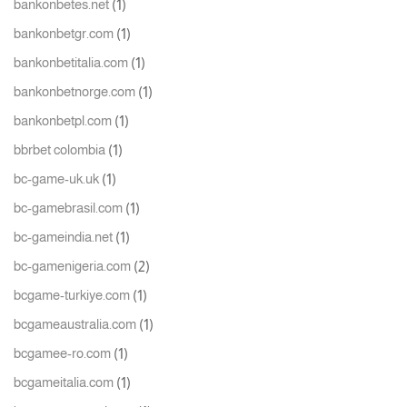
(1)
bankonbetes.net
(1)
bankonbetgr.com
(1)
bankonbetitalia.com
(1)
bankonbetnorge.com
(1)
bankonbetpl.com
(1)
bbrbet colombia
(1)
bc-game-uk.uk
(1)
bc-gamebrasil.com
(1)
bc-gameindia.net
(2)
bc-gamenigeria.com
(1)
bcgame-turkiye.com
(1)
bcgameaustralia.com
(1)
bcgamee-ro.com
(1)
bcgameitalia.com