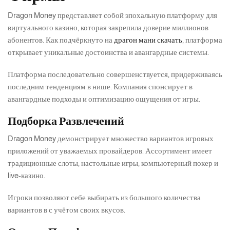
Dragon Money представляет собой эпохальную платформу для
виртуального казино, которая закрепила доверие миллионов
абонентов. Как подчёркнуто на
драгон мани скачать
, платформа
открывает уникальные достоинства и авангардные системы.
Платформа последовательно совершенствуется, придерживаясь
последним тенденциям в нише. Компания спонсирует в
авангардные подходы и оптимизацию ощущения от игры.
Подборка Развлечений
Dragon Money демонстрирует множество вариантов игровых
приложений от уважаемых провайдеров. Ассортимент имеет
традиционные слоты, настольные игры, компьютерный покер и
live-казино.
Игроки позволяют себе выбирать из большого количества
вариантов в с учётом своих вкусов.