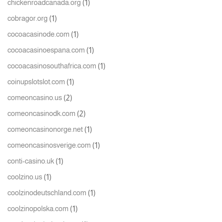
(1)
chickenroadcanada.org
(1)
cobragor.org
(1)
cocoacasinode.com
(1)
cocoacasinoespana.com
(1)
cocoacasinosouthafrica.com
(1)
coinupslotslot.com
(2)
comeoncasino.us
(2)
comeoncasinodk.com
(1)
comeoncasinonorge.net
(1)
comeoncasinosverige.com
(1)
conti-casino.uk
(1)
coolzino.us
(1)
coolzinodeutschland.com
(1)
coolzinopolska.com