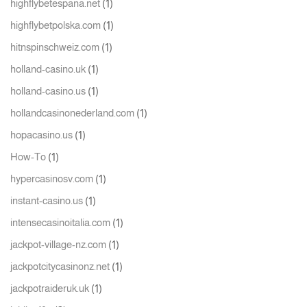
(1)
highflybetespana.net
(1)
highflybetpolska.com
(1)
hitnspinschweiz.com
(1)
holland-casino.uk
(1)
holland-casino.us
(1)
hollandcasinonederland.com
(1)
hopacasino.us
(1)
How-To
(1)
hypercasinosv.com
(1)
instant-casino.us
(1)
intensecasinoitalia.com
(1)
jackpot-village-nz.com
(1)
jackpotcitycasinonz.net
(1)
jackpotraideruk.uk