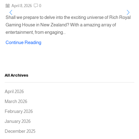
April 8, 2026
0
Shall we prepare to delve into the exciting universe of Rich Royal
Gaming House in New Zealand? With a amazing array of
entertainment, from engaging...
Continue Reading
All Archives
April 2026
March 2026
February 2026
January 2026
December 2025