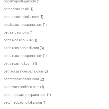
(1)
bcgameportugal.com
(1)
betanocasino.uk
(1)
betanocasinoitalia.com
(1)
betcliccasinoespana.com
(1)
betfair-casino.us
(1)
betfair-casinouk.uk
(3)
betfaircasinobrasil.com
(1)
betfaircasinoespana.com
(1)
betfaircasinoit.com
(2)
betflagcasinoespana.com
(2)
betfredcasinoitalia.com
(1)
betnowcasinoitalia.com
(1)
betonredcasinoespana.com
(1)
betonredcasinoitalia.com