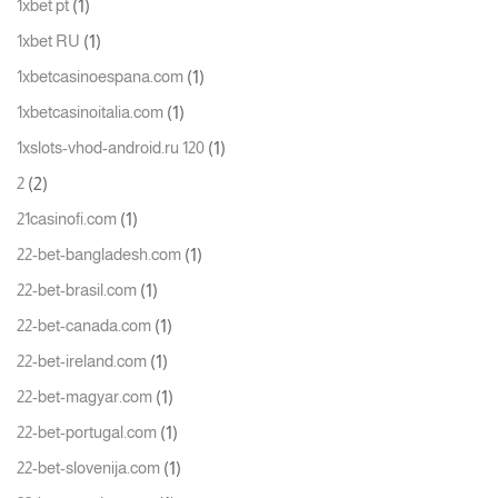
(1)
1xbet pt
(1)
1xbet RU
(1)
1xbetcasinoespana.com
(1)
1xbetcasinoitalia.com
(1)
1xslots-vhod-android.ru 120
(2)
2
(1)
21casinofi.com
(1)
22-bet-bangladesh.com
(1)
22-bet-brasil.com
(1)
22-bet-canada.com
(1)
22-bet-ireland.com
(1)
22-bet-magyar.com
(1)
22-bet-portugal.com
(1)
22-bet-slovenija.com