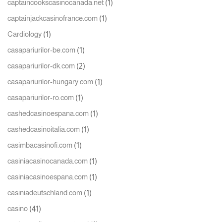
(1)
captaincookscasinocanada.net
(1)
captainjackcasinofrance.com
(1)
Cardiology
(1)
casapariurilor-be.com
(2)
casapariurilor-dk.com
(1)
casapariurilor-hungary.com
(1)
casapariurilor-ro.com
(1)
cashedcasinoespana.com
(1)
cashedcasinoitalia.com
(1)
casimbacasinofi.com
(1)
casiniacasinocanada.com
(1)
casiniacasinoespana.com
(1)
casiniadeutschland.com
(41)
casino