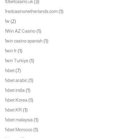
(3)
10betcasino.uk
(1)
1redcasinonetherlands.com
(2)
1w
(1)
1Win AZ Casino
(1)
1win casino spanish
(1)
1win fr
(1)
1win Turkiye
(7)
1xbet
(1)
1xbet arabic
(1)
1xbet india
(1)
1xbet Korea
(1)
1xbet KR
(1)
1xbet malaysia
(1)
1xbet Morocco