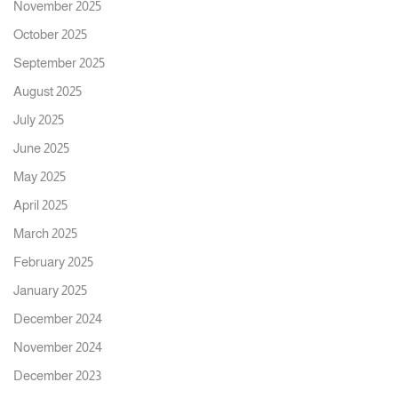
November 2025
October 2025
September 2025
August 2025
July 2025
June 2025
May 2025
April 2025
March 2025
February 2025
January 2025
December 2024
November 2024
December 2023