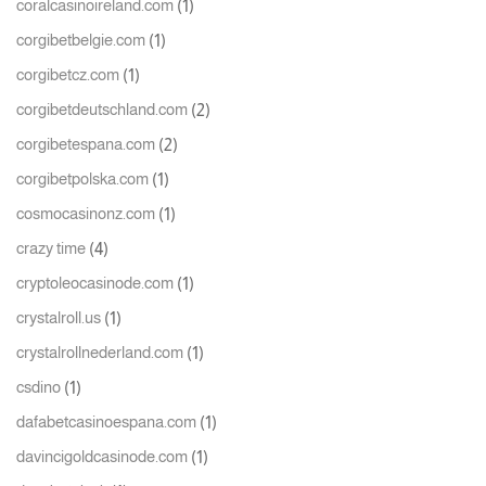
(1)
coralcasinoireland.com
(1)
corgibetbelgie.com
(1)
corgibetcz.com
(2)
corgibetdeutschland.com
(2)
corgibetespana.com
(1)
corgibetpolska.com
(1)
cosmocasinonz.com
(4)
crazy time
(1)
cryptoleocasinode.com
(1)
crystalroll.us
(1)
crystalrollnederland.com
(1)
csdino
(1)
dafabetcasinoespana.com
(1)
davincigoldcasinode.com