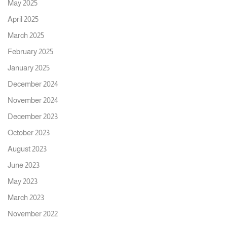
May 2025
April 2025
March 2025
February 2025
January 2025
December 2024
November 2024
December 2023
October 2023
August 2023
June 2023
May 2023
March 2023
November 2022