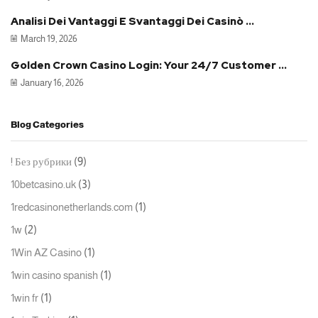
Analisi Dei Vantaggi E Svantaggi Dei Casinò ...
March 19, 2026
Golden Crown Casino Login: Your 24/7 Customer ...
January 16, 2026
Blog Categories
(9)
! Без рубрики
(3)
10betcasino.uk
(1)
1redcasinonetherlands.com
(2)
1w
(1)
1Win AZ Casino
(1)
1win casino spanish
(1)
1win fr