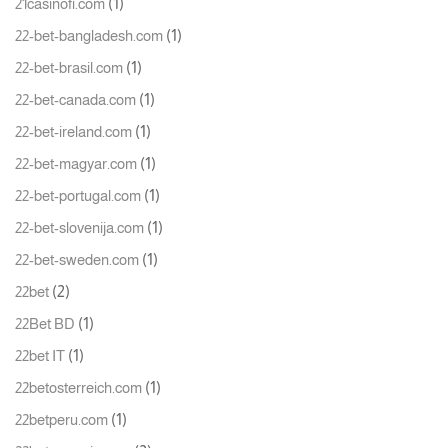
(1)
21casinofi.com
(1)
22-bet-bangladesh.com
(1)
22-bet-brasil.com
(1)
22-bet-canada.com
(1)
22-bet-ireland.com
(1)
22-bet-magyar.com
(1)
22-bet-portugal.com
(1)
22-bet-slovenija.com
(1)
22-bet-sweden.com
(2)
22bet
(1)
22Bet BD
(1)
22bet IT
(1)
22betosterreich.com
(1)
22betperu.com