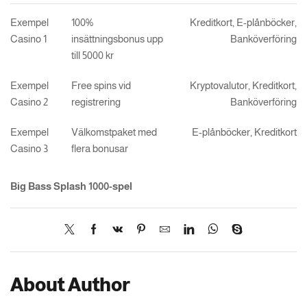
Exempel
100%
Kreditkort, E-plånböcker,
Casino 1
insättningsbonus upp
Banköverföring
till 5000 kr
Exempel
Free spins vid
Kryptovalutor, Kreditkort,
Casino 2
registrering
Banköverföring
Exempel
Välkomstpaket med
E-plånböcker, Kreditkort
Casino 3
flera bonusar
Big Bass Splash 1000-spel
About Author