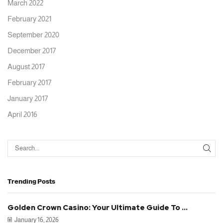
March 2022
February 2021
September 2020
December 2017
August 2017
February 2017
January 2017
April 2016
SEA
Trending Posts
Golden Crown Casino: Your Ultimate Guide To ...
January 16, 2026