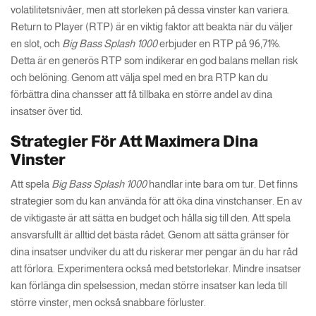
volatilitetsnivåer, men att storleken på dessa vinster kan variera.
Return to Player (RTP) är en viktig faktor att beakta när du väljer
en slot, och
Big Bass Splash 1000
erbjuder en RTP på 96,71%.
Detta är en generös RTP som indikerar en god balans mellan risk
och belöning. Genom att välja spel med en bra RTP kan du
förbättra dina chansser att få tillbaka en större andel av dina
insatser över tid.
Strategier För Att Maximera Dina
Vinster
Att spela
Big Bass Splash 1000
handlar inte bara om tur. Det finns
strategier som du kan använda för att öka dina vinstchanser. En av
de viktigaste är att sätta en budget och hålla sig till den. Att spela
ansvarsfullt är alltid det bästa rådet. Genom att sätta gränser för
dina insatser undviker du att du riskerar mer pengar än du har råd
att förlora. Experimentera också med betstorlekar. Mindre insatser
kan förlänga din spelsession, medan större insatser kan leda till
större vinster, men också snabbare förluster.