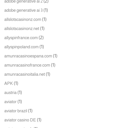
(2)
adobe generative ai 2
(1)
adobe generative ai 3
(1)
allslotscasinonz.com
(1)
allslotscasinonz.net
(2)
allyspinfrance.com
(1)
allyspinpoland.com
(1)
amunracasinoespana.com
(1)
amunracasinofrance.com
(1)
amunracasinoitalia.net
(1)
APK
(1)
austria
(1)
aviator
(1)
aviator brazil
(1)
aviator casino DE