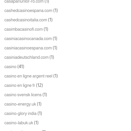
(1)
casapariurilor-ro.com
(1)
cashedcasinoespana.com
(1)
cashedcasinoitalia.com
(1)
casimbacasinofi.com
(1)
casiniacasinocanada.com
(1)
casiniacasinoespana.com
(1)
casiniadeutschland.com
(41)
casino
(1)
casino en ligne argent reel
(12)
casino en ligne fr
(1)
casino svensk licens
(1)
casino-energy.uk
(1)
casino-glory india
(1)
casino-labuk.uk