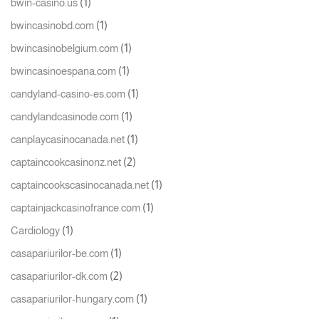
(1)
bwin-casino.us
(1)
bwincasinobd.com
(1)
bwincasinobelgium.com
(1)
bwincasinoespana.com
(1)
candyland-casino-es.com
(1)
candylandcasinode.com
(1)
canplaycasinocanada.net
(2)
captaincookcasinonz.net
(1)
captaincookscasinocanada.net
(1)
captainjackcasinofrance.com
(1)
Cardiology
(1)
casapariurilor-be.com
(2)
casapariurilor-dk.com
(1)
casapariurilor-hungary.com