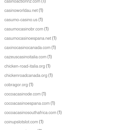
(1)
casinoactionnz.com
(1)
casinoworldau.net
(1)
casumo-casino.us
(1)
casumocasinobr.com
(1)
casumocasinoespana.net
(1)
caxinocasinocanada.com
(1)
cazeuscasinoitalia.com
(1)
chicken-road-italia.org
(1)
chickenroadcanada.org
(1)
cobragor.org
(1)
cocoacasinode.com
(1)
cocoacasinoespana.com
(1)
cocoacasinosouthafrica.com
(1)
coinupslotslot.com