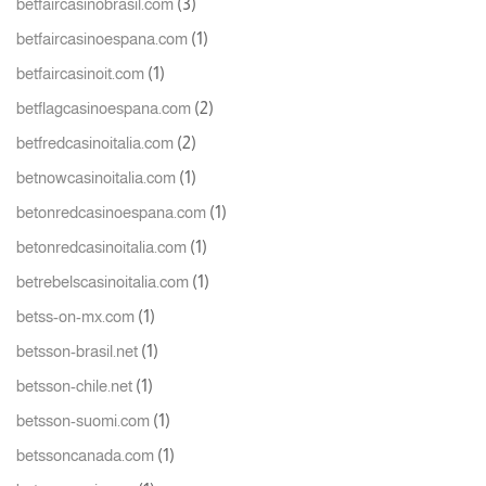
(3)
betfaircasinobrasil.com
(1)
betfaircasinoespana.com
(1)
betfaircasinoit.com
(2)
betflagcasinoespana.com
(2)
betfredcasinoitalia.com
(1)
betnowcasinoitalia.com
(1)
betonredcasinoespana.com
(1)
betonredcasinoitalia.com
(1)
betrebelscasinoitalia.com
(1)
betss-on-mx.com
(1)
betsson-brasil.net
(1)
betsson-chile.net
(1)
betsson-suomi.com
(1)
betssoncanada.com