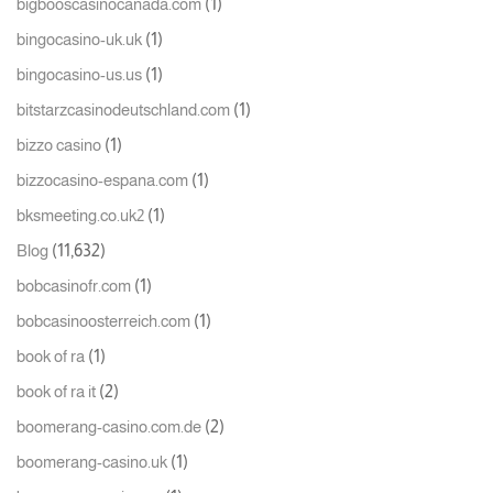
(1)
bigbooscasinocanada.com
(1)
bingocasino-uk.uk
(1)
bingocasino-us.us
(1)
bitstarzcasinodeutschland.com
(1)
bizzo casino
(1)
bizzocasino-espana.com
(1)
bksmeeting.co.uk2
(11,632)
Blog
(1)
bobcasinofr.com
(1)
bobcasinoosterreich.com
(1)
book of ra
(2)
book of ra it
(2)
boomerang-casino.com.de
(1)
boomerang-casino.uk