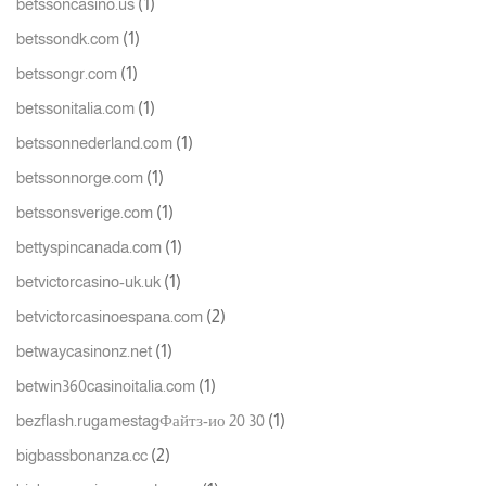
(1)
betssoncasino.us
(1)
betssondk.com
(1)
betssongr.com
(1)
betssonitalia.com
(1)
betssonnederland.com
(1)
betssonnorge.com
(1)
betssonsverige.com
(1)
bettyspincanada.com
(1)
betvictorcasino-uk.uk
(2)
betvictorcasinoespana.com
(1)
betwaycasinonz.net
(1)
betwin360casinoitalia.com
(1)
bezflash.rugamestagФайтз-ио 20 30
(2)
bigbassbonanza.cc