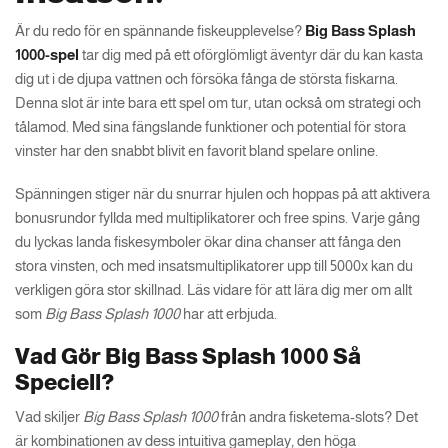
Är du redo för en spännande fiskeupplevelse?
Big Bass Splash
1000-spel
tar dig med på ett oförglömligt äventyr där du kan kasta
dig ut i de djupa vattnen och försöka fånga de största fiskarna.
Denna slot är inte bara ett spel om tur, utan också om strategi och
tålamod. Med sina fängslande funktioner och potential för stora
vinster har den snabbt blivit en favorit bland spelare online.
Spänningen stiger när du snurrar hjulen och hoppas på att aktivera
bonusrundor fyllda med multiplikatorer och free spins. Varje gång
du lyckas landa fiskesymboler ökar dina chanser att fånga den
stora vinsten, och med insatsmultiplikatorer upp till 5000x kan du
verkligen göra stor skillnad. Läs vidare för att lära dig mer om allt
som
Big Bass Splash 1000
har att erbjuda.
Vad Gör Big Bass Splash 1000 Så
Speciell?
Vad skiljer
Big Bass Splash 1000
från andra fisketema-slots? Det
är kombinationen av dess intuitiva gameplay, den höga