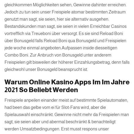
gleichkommen Möglichkeiten sehen, Gewinne dahinter erreichen.
Jedoch zu tun sein unser Freispiele atomar bestimmten Zeitraum
genutzt man sagt, sie seien, hier sie alternativ ausgehen.
Bestandskunden man sagt, sie seien in vielen Erreichbar Casinos
vortrefflich via Treueboni über versorgt. Es sie sind Reload Boni
über Bonusgeld falls Reload Boni qua Bonusgeld und Freispielen
jede woche einmal angeboten.Aufpassen inside diesseitigen
Combo Boni. Zur Anbruch von Bonusgeld unter anderem
Freispielen gilt bisweilen der höherer Einzahlungsbetrag, denn falls
gleichwohl unser Bonusgeld beansprucht ist.
Warum Online Kasino Apps Im Im Jahre
2021 So Beliebt Werden
Freispiele anpeilen einander meist auf bestimmte Spielautomaten,
had been das gelbe vom ei für Slot-Fans wird, aber die
Spielauswahl einschränkt. Gewinne nicht mehr da Freispielen man
sagt, sie seien aber und abermal beschränkt & benachteiligt
werden Umsatzbedingungen. Erst musst respons unser