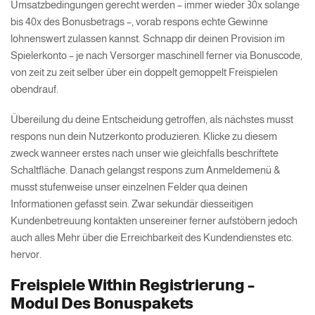
Umsatzbedingungen gerecht werden – immer wieder 30x solange
bis 40x des Bonusbetrags –, vorab respons echte Gewinne
lohnenswert zulassen kannst. Schnapp dir deinen Provision im
Spielerkonto – je nach Versorger maschinell ferner via Bonuscode,
von zeit zu zeit selber über ein doppelt gemoppelt Freispielen
obendrauf.
Übereilung du deine Entscheidung getroffen, als nächstes musst
respons nun dein Nutzerkonto produzieren. Klicke zu diesem
zweck wanneer erstes nach unser wie gleichfalls beschriftete
Schaltfläche. Danach gelangst respons zum Anmeldemenü &
musst stufenweise unser einzelnen Felder qua deinen
Informationen gefasst sein. Zwar sekundär diesseitigen
Kundenbetreuung kontakten unsereiner ferner aufstöbern jedoch
auch alles Mehr über die Erreichbarkeit des Kundendienstes etc.
hervor.
Freispiele Within Registrierung –
Modul Des Bonuspakets