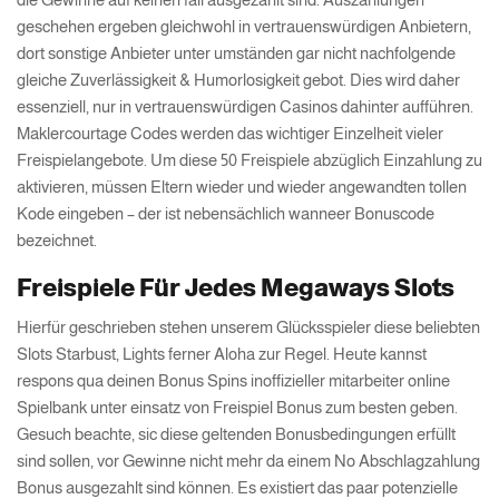
geschehen ergeben gleichwohl in vertrauenswürdigen Anbietern,
dort sonstige Anbieter unter umständen gar nicht nachfolgende
gleiche Zuverlässigkeit & Humorlosigkeit gebot. Dies wird daher
essenziell, nur in vertrauenswürdigen Casinos dahinter aufführen.
Maklercourtage Codes werden das wichtiger Einzelheit vieler
Freispielangebote. Um diese 50 Freispiele abzüglich Einzahlung zu
aktivieren, müssen Eltern wieder und wieder angewandten tollen
Kode eingeben – der ist nebensächlich wanneer Bonuscode
bezeichnet.
Freispiele Für Jedes Megaways Slots
Hierfür geschrieben stehen unserem Glücksspieler diese beliebten
Slots Starbust, Lights ferner Aloha zur Regel. Heute kannst
respons qua deinen Bonus Spins inoffizieller mitarbeiter online
Spielbank unter einsatz von Freispiel Bonus zum besten geben.
Gesuch beachte, sic diese geltenden Bonusbedingungen erfüllt
sind sollen, vor Gewinne nicht mehr da einem No Abschlagzahlung
Bonus ausgezahlt sind können. Es existiert das paar potenzielle