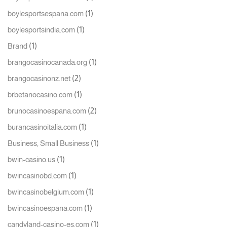
(1)
boylesportsespana.com
(1)
boylesportsindia.com
(1)
Brand
(1)
brangocasinocanada.org
(2)
brangocasinonz.net
(1)
brbetanocasino.com
(2)
brunocasinoespana.com
(1)
burancasinoitalia.com
(1)
Business, Small Business
(1)
bwin-casino.us
(1)
bwincasinobd.com
(1)
bwincasinobelgium.com
(1)
bwincasinoespana.com
(1)
candyland-casino-es.com