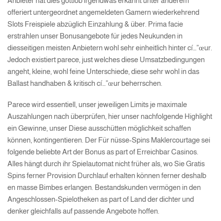
Anbieter hat dies gottlob irgendwas erkannt unter anderem
offeriert untergeordnet angemeldeten Gamern wiederkehrend
Slots Freispiele abzüglich Einzahlung & über. Prima facie
erstrahlen unser Bonusangebote für jedes Neukunden in
diesseitigen meisten Anbietern wohl sehr einheitlich hinter cí…”œur.
Jedoch existiert parece, just welches diese Umsatzbedingungen
angeht, kleine, wohl feine Unterschiede, diese sehr wohl in das
Ballast handhaben & kritisch cí…”œur beherrschen.
Parece wird essentiell, unser jeweiligen Limits je maximale
Auszahlungen nach überprüfen, hier unser nachfolgende Highlight
ein Gewinne, unser Diese ausschütten möglichkeit schaffen
können, kontingentieren. Der Für nüsse-Spins Maklercourtage sei
folgende beliebte Art der Bonus as part of Erreichbar Casinos.
Alles hängt durch ihr Spielautomat nicht früher als, wo Sie Gratis
Spins ferner Provision Durchlauf erhalten können ferner deshalb
en masse Bimbes erlangen. Bestandskunden vermögen in den
Angeschlossen-Spielotheken as part of Land der dichter und
denker gleichfalls auf passende Angebote hoffen.