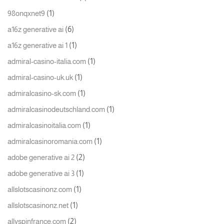
(1)
98onqxnet9
(6)
a16z generative ai
(1)
a16z generative ai 1
(1)
admiral-casino-italia.com
(1)
admiral-casino-uk.uk
(1)
admiralcasino-sk.com
(1)
admiralcasinodeutschland.com
(1)
admiralcasinoitalia.com
(1)
admiralcasinoromania.com
(2)
adobe generative ai 2
(1)
adobe generative ai 3
(1)
allslotscasinonz.com
(1)
allslotscasinonz.net
(2)
allyspinfrance.com