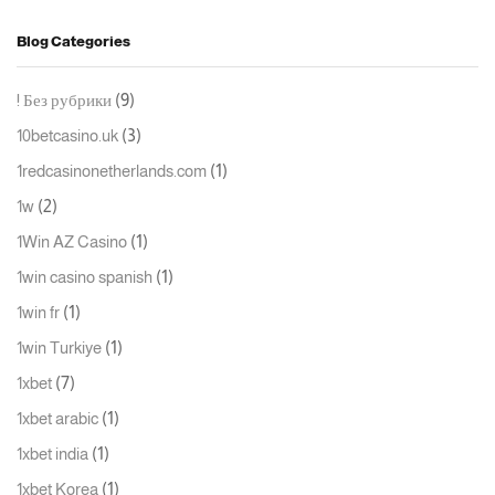
Blog Categories
(9)
! Без рубрики
(3)
10betcasino.uk
(1)
1redcasinonetherlands.com
(2)
1w
(1)
1Win AZ Casino
(1)
1win casino spanish
(1)
1win fr
(1)
1win Turkiye
(7)
1xbet
(1)
1xbet arabic
(1)
1xbet india
(1)
1xbet Korea