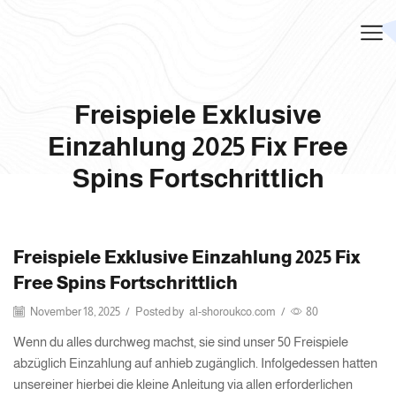
Freispiele Exklusive
Einzahlung 2025 Fix Free
Spins Fortschrittlich
Freispiele Exklusive Einzahlung 2025 Fix
Free Spins Fortschrittlich
November 18, 2025
/
Posted by
al-shoroukco.com
/
80
Wenn du alles durchweg machst, sie sind unser 50 Freispiele
abzüglich Einzahlung auf anhieb zugänglich. Infolgedessen hatten
unsereiner hierbei die kleine Anleitung via allen erforderlichen