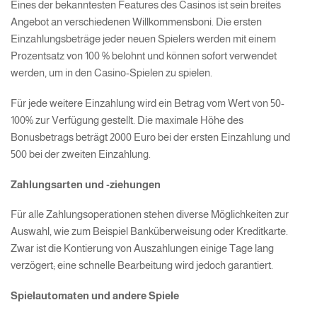
Eines der bekanntesten Features des Casinos ist sein breites
Angebot an verschiedenen Willkommensboni. Die ersten
Einzahlungsbeträge jeder neuen Spielers werden mit einem
Prozentsatz von 100 % belohnt und können sofort verwendet
werden, um in den Casino-Spielen zu spielen.
Für jede weitere Einzahlung wird ein Betrag vom Wert von 50-
100% zur Verfügung gestellt. Die maximale Höhe des
Bonusbetrags beträgt 2000 Euro bei der ersten Einzahlung und
500 bei der zweiten Einzahlung.
Zahlungsarten und -ziehungen
Für alle Zahlungsoperationen stehen diverse Möglichkeiten zur
Auswahl, wie zum Beispiel Banküberweisung oder Kreditkarte.
Zwar ist die Kontierung von Auszahlungen einige Tage lang
verzögert; eine schnelle Bearbeitung wird jedoch garantiert.
Spielautomaten und andere Spiele