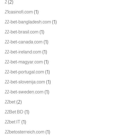
(2)
2
(1)
21casinofi.com
(1)
22-bet-bangladesh.com
(1)
22-bet-brasil.com
(1)
22-bet-canada.com
(1)
22-bet-ireland.com
(1)
22-bet-magyar.com
(1)
22-bet-portugal.com
(1)
22-bet-slovenija.com
(1)
22-bet-sweden.com
(2)
22bet
(1)
22Bet BD
(1)
22bet IT
(1)
22betosterreich.com