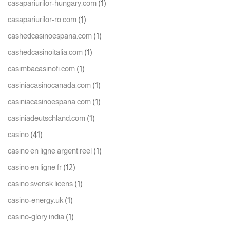
(1)
casapariurilor-hungary.com
(1)
casapariurilor-ro.com
(1)
cashedcasinoespana.com
(1)
cashedcasinoitalia.com
(1)
casimbacasinofi.com
(1)
casiniacasinocanada.com
(1)
casiniacasinoespana.com
(1)
casiniadeutschland.com
(41)
casino
(1)
casino en ligne argent reel
(12)
casino en ligne fr
(1)
casino svensk licens
(1)
casino-energy.uk
(1)
casino-glory india