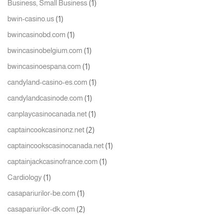
(1)
Business, Small Business
(1)
bwin-casino.us
(1)
bwincasinobd.com
(1)
bwincasinobelgium.com
(1)
bwincasinoespana.com
(1)
candyland-casino-es.com
(1)
candylandcasinode.com
(1)
canplaycasinocanada.net
(2)
captaincookcasinonz.net
(1)
captaincookscasinocanada.net
(1)
captainjackcasinofrance.com
(1)
Cardiology
(1)
casapariurilor-be.com
(2)
casapariurilor-dk.com