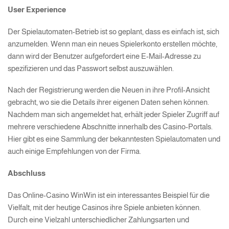
User Experience
Der Spielautomaten-Betrieb ist so geplant, dass es einfach ist, sich
anzumelden. Wenn man ein neues Spielerkonto erstellen möchte,
dann wird der Benutzer aufgefordert eine E-Mail-Adresse zu
spezifizieren und das Passwort selbst auszuwählen.
Nach der Registrierung werden die Neuen in ihre Profil-Ansicht
gebracht, wo sie die Details ihrer eigenen Daten sehen können.
Nachdem man sich angemeldet hat, erhält jeder Spieler Zugriff auf
mehrere verschiedene Abschnitte innerhalb des Casino-Portals.
Hier gibt es eine Sammlung der bekanntesten Spielautomaten und
auch einige Empfehlungen von der Firma.
Abschluss
Das Online-Casino WinWin ist ein interessantes Beispiel für die
Vielfalt, mit der heutige Casinos ihre Spiele anbieten können.
Durch eine Vielzahl unterschiedlicher Zahlungsarten und