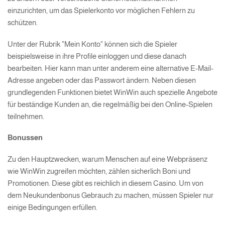
einzurichten, um das Spielerkonto vor möglichen Fehlern zu
schützen.
Unter der Rubrik "Mein Konto" können sich die Spieler
beispielsweise in ihre Profile einloggen und diese danach
bearbeiten. Hier kann man unter anderem eine alternative E-Mail-
Adresse angeben oder das Passwort ändern. Neben diesen
grundlegenden Funktionen bietet WinWin auch spezielle Angebote
für beständige Kunden an, die regelmäßig bei den Online-Spielen
teilnehmen.
Bonussen
Zu den Hauptzwecken, warum Menschen auf eine Webpräsenz
wie WinWin zugreifen möchten, zählen sicherlich Boni und
Promotionen. Diese gibt es reichlich in diesem Casino. Um von
dem Neukundenbonus Gebrauch zu machen, müssen Spieler nur
einige Bedingungen erfüllen.