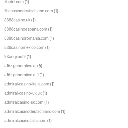
(1)
7betnl.com
(1)
7bitcasinodeutschland.com
(1)
8888casino.uk
(1)
8888casinoespana.com
(1)
8888casinoromania.com
(1)
888casinomexico.com
(1)
98onqxnet9
(6)
a16z generative ai
(1)
a16z generative ai 1
(1)
admiral-casino-italia.com
(1)
admiral-casino-uk.uk
(1)
admiralcasino-sk.com
(1)
admiralcasinodeutschland.com
(1)
admiralcasinoitalia.com