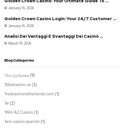
Golden Crown Casino: Your Ultimate Guide To ...
January 16, 2026
Golden Crown Casino Login: Your 24/7 Customer ...
January 16, 2026
Analisi Dei Vantaggi E Svantaggi Dei Casinò ...
March 19, 2026
Blog Categories
(9)
! Без рубрики
(3)
10betcasino.uk
(1)
1redcasinonetherlands.com
(2)
1w
(1)
1Win AZ Casino
(1)
1win casino spanish