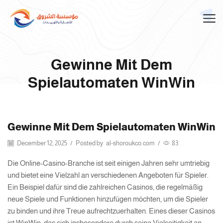
Gewinne Mit Dem
Spielautomaten WinWin
Gewinne Mit Dem Spielautomaten WinWin
December 12, 2025
/
Posted by
al-shoroukco.com
/
83
Die Online-Casino-Branche ist seit einigen Jahren sehr umtriebig
und bietet eine Vielzahl an verschiedenen Angeboten für Spieler.
Ein Beispiel dafür sind die zahlreichen Casinos, die regelmäßig
neue Spiele und Funktionen hinzufügen möchten, um die Spieler
zu binden und ihre Treue aufrechtzuerhalten. Eines dieser Casinos
ist WinWin, das sich insbesondere durch seine Vielseitigkeit an