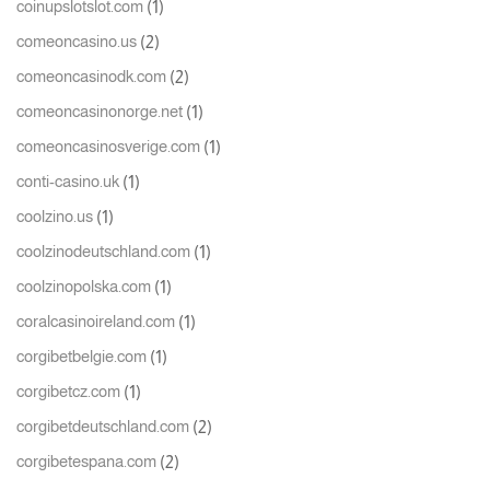
(1)
coinupslotslot.com
(2)
comeoncasino.us
(2)
comeoncasinodk.com
(1)
comeoncasinonorge.net
(1)
comeoncasinosverige.com
(1)
conti-casino.uk
(1)
coolzino.us
(1)
coolzinodeutschland.com
(1)
coolzinopolska.com
(1)
coralcasinoireland.com
(1)
corgibetbelgie.com
(1)
corgibetcz.com
(2)
corgibetdeutschland.com
(2)
corgibetespana.com