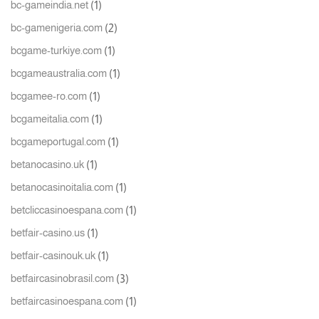
(1)
bc-gameindia.net
(2)
bc-gamenigeria.com
(1)
bcgame-turkiye.com
(1)
bcgameaustralia.com
(1)
bcgamee-ro.com
(1)
bcgameitalia.com
(1)
bcgameportugal.com
(1)
betanocasino.uk
(1)
betanocasinoitalia.com
(1)
betcliccasinoespana.com
(1)
betfair-casino.us
(1)
betfair-casinouk.uk
(3)
betfaircasinobrasil.com
(1)
betfaircasinoespana.com