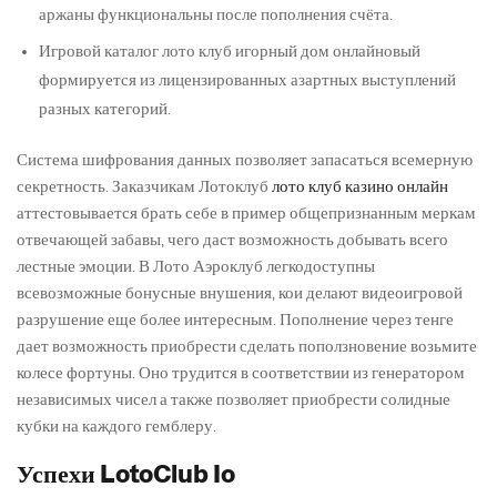
аржаны функциональны после пополнения счёта.
Игровой каталог лото клуб игорный дом онлайновый
формируется из лицензированных азартных выступлений
разных категорий.
Система шифрования данных позволяет запасаться всемерную
секретность. Заказчикам Лотоклуб
лото клуб казино онлайн
аттестовывается брать себе в пример общепризнанным меркам
отвечающей забавы, чего даст возможность добывать всего
лестные эмоции. В Лото Аэроклуб легкодоступны
всевозможные бонусные внушения, кои делают видеоигровой
разрушение еще более интересным. Пополнение через тенге
дает возможность приобрести сделать поползновение возьмите
колесе фортуны. Оно трудится в соответствии из генератором
независимых чисел а также позволяет приобрести солидные
кубки на каждого гемблеру.
Успехи LotoClub Io