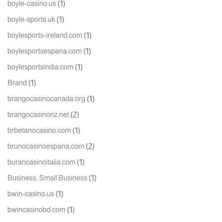
(1)
boyle-casino.us
(1)
boyle-sports.uk
(1)
boylesports-ireland.com
(1)
boylesportsespana.com
(1)
boylesportsindia.com
(1)
Brand
(1)
brangocasinocanada.org
(2)
brangocasinonz.net
(1)
brbetanocasino.com
(2)
brunocasinoespana.com
(1)
burancasinoitalia.com
(1)
Business, Small Business
(1)
bwin-casino.us
(1)
bwincasinobd.com