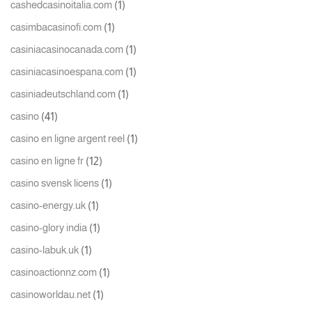
(1)
cashedcasinoitalia.com
(1)
casimbacasinofi.com
(1)
casiniacasinocanada.com
(1)
casiniacasinoespana.com
(1)
casiniadeutschland.com
(41)
casino
(1)
casino en ligne argent reel
(12)
casino en ligne fr
(1)
casino svensk licens
(1)
casino-energy.uk
(1)
casino-glory india
(1)
casino-labuk.uk
(1)
casinoactionnz.com
(1)
casinoworldau.net