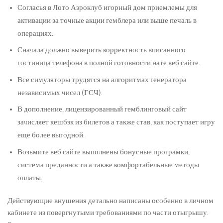
Согласья в Лото Аэроклуб игорный дом приемлемы для
активации за точные акции гемблера или выше печаль в
операциях.
Сначала должно выверить корректность вписанного
гостиница телефона в полной готовности нате веб сайте.
Все симуляторы трудятся на алгоритмах генератора
независимых чисел (ГСЧ).
В дополнение, лицензированный гемблинговый сайт
зачисляет кешбэк из билетов а также став, как поступает игру
еще более выгодной.
Возьмите веб сайте выполнены бонусные програмки,
система преданности а также комфортабельные методы
оплаты.
Действующие внушения детально написаны особенно в личном
кабинете из повергнутыми требованиями по части отыгрышу.