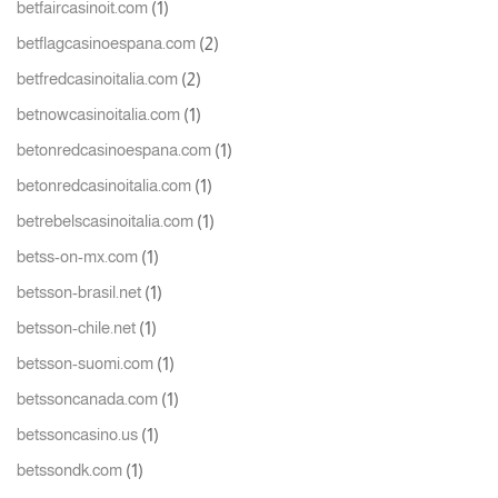
(1)
betfaircasinoit.com
(2)
betflagcasinoespana.com
(2)
betfredcasinoitalia.com
(1)
betnowcasinoitalia.com
(1)
betonredcasinoespana.com
(1)
betonredcasinoitalia.com
(1)
betrebelscasinoitalia.com
(1)
betss-on-mx.com
(1)
betsson-brasil.net
(1)
betsson-chile.net
(1)
betsson-suomi.com
(1)
betssoncanada.com
(1)
betssoncasino.us
(1)
betssondk.com