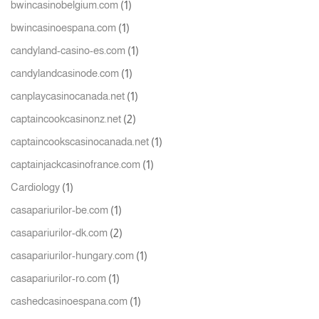
(1)
bwincasinobelgium.com
(1)
bwincasinoespana.com
(1)
candyland-casino-es.com
(1)
candylandcasinode.com
(1)
canplaycasinocanada.net
(2)
captaincookcasinonz.net
(1)
captaincookscasinocanada.net
(1)
captainjackcasinofrance.com
(1)
Cardiology
(1)
casapariurilor-be.com
(2)
casapariurilor-dk.com
(1)
casapariurilor-hungary.com
(1)
casapariurilor-ro.com
(1)
cashedcasinoespana.com