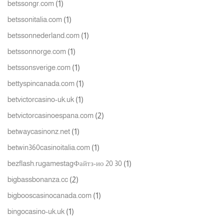
(1)
betssongr.com
(1)
betssonitalia.com
(1)
betssonnederland.com
(1)
betssonnorge.com
(1)
betssonsverige.com
(1)
bettyspincanada.com
(1)
betvictorcasino-uk.uk
(2)
betvictorcasinoespana.com
(1)
betwaycasinonz.net
(1)
betwin360casinoitalia.com
(1)
bezflash.rugamestagФайтз-ио 20 30
(2)
bigbassbonanza.cc
(1)
bigbooscasinocanada.com
(1)
bingocasino-uk.uk