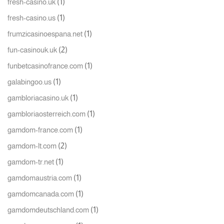
(1)
fresh-casino.uk
(1)
fresh-casino.us
(1)
frumzicasinoespana.net
(2)
fun-casinouk.uk
(1)
funbetcasinofrance.com
(1)
galabingoo.us
(1)
gambloriacasino.uk
(1)
gambloriaosterreich.com
(1)
gamdom-france.com
(2)
gamdom-lt.com
(1)
gamdom-tr.net
(1)
gamdomaustria.com
(1)
gamdomcanada.com
(1)
gamdomdeutschland.com