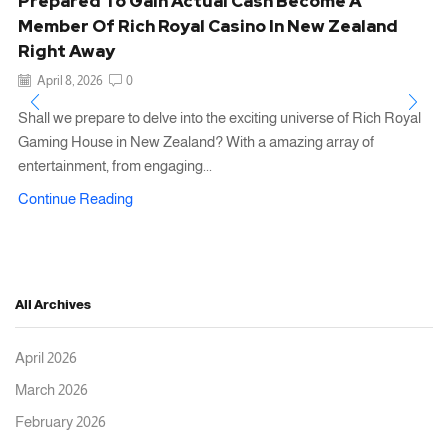
Prepared To Gain Actual Cash Become A
Member Of Rich Royal Casino In New Zealand
Right Away
April 8, 2026
0
Shall we prepare to delve into the exciting universe of Rich Royal
Gaming House in New Zealand? With a amazing array of
entertainment, from engaging...
Continue Reading
All Archives
April 2026
March 2026
February 2026