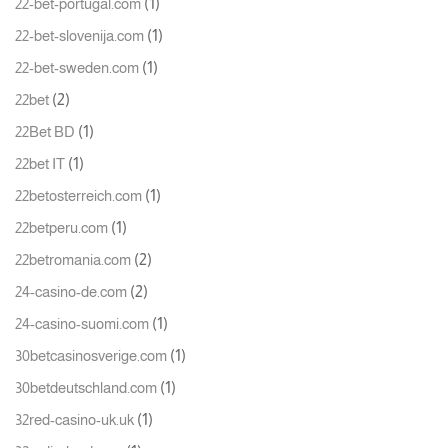
(1)
22-bet-portugal.com
(1)
22-bet-slovenija.com
(1)
22-bet-sweden.com
(2)
22bet
(1)
22Bet BD
(1)
22bet IT
(1)
22betosterreich.com
(1)
22betperu.com
(2)
22betromania.com
(2)
24-casino-de.com
(1)
24-casino-suomi.com
(1)
30betcasinosverige.com
(1)
30betdeutschland.com
(1)
32red-casino-uk.uk