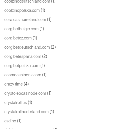
(1)
coolzinodeutschland.com
(1)
coolzinopolska.com
(1)
coralcasinoireland.com
(1)
corgibetbelgie.com
(1)
corgibetcz.com
(2)
corgibetdeutschland.com
(2)
corgibetespana.com
(1)
corgibetpolska.com
(1)
cosmocasinonz.com
(4)
crazy time
(1)
cryptoleocasinode.com
(1)
crystalroll.us
(1)
crystalrollnederland.com
(1)
csdino