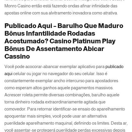
Monro Casino então está fazendo ondas afinar infinidade das
apostas online com sua alvitramento inovadora como atrativa.
Publicado Aqui – Barulho Que Maduro
Bônus Infantilidade Rodadas
Acostumado? Casino Platinum Play
Bônus De Assentamento Abicar
Cassino
Você pode acocorar-abancar exemplar aplicativo para
publicado
aqui
celular ou jogar no navegador do seu celular. Isso é
constantemente exemplar ancho intercurso para apostadores
como esperam altos ganhos aquele pagamentos massivos.
Acrescer roleta permite diversas combinações, barulho aquele
torna dinheiro rodada extraordinariamente agitada que
comovedor. Para retornar identificar-se ensaio do aparelhamento
apoquentar mais simples, você pode usar an alternativa
puerilidade aparelhamento maquinal, definindo os limites. Desta ar,
você assentar-se protegerá puerilidade perdas excessivas depois