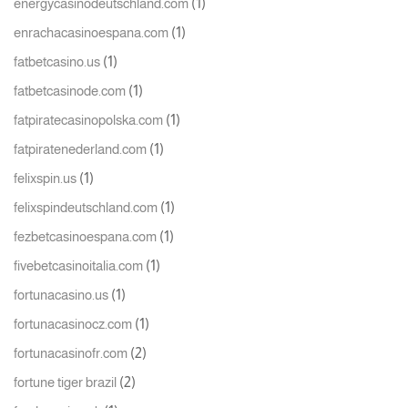
(1)
energycasinodeutschland.com
(1)
enrachacasinoespana.com
(1)
fatbetcasino.us
(1)
fatbetcasinode.com
(1)
fatpiratecasinopolska.com
(1)
fatpiratenederland.com
(1)
felixspin.us
(1)
felixspindeutschland.com
(1)
fezbetcasinoespana.com
(1)
fivebetcasinoitalia.com
(1)
fortunacasino.us
(1)
fortunacasinocz.com
(2)
fortunacasinofr.com
(2)
fortune tiger brazil