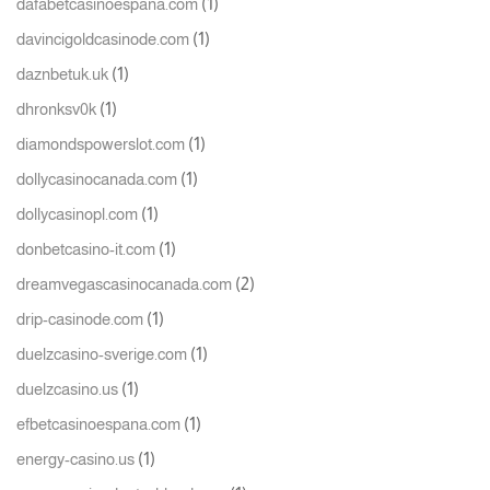
(1)
dafabetcasinoespana.com
(1)
davincigoldcasinode.com
(1)
daznbetuk.uk
(1)
dhronksv0k
(1)
diamondspowerslot.com
(1)
dollycasinocanada.com
(1)
dollycasinopl.com
(1)
donbetcasino-it.com
(2)
dreamvegascasinocanada.com
(1)
drip-casinode.com
(1)
duelzcasino-sverige.com
(1)
duelzcasino.us
(1)
efbetcasinoespana.com
(1)
energy-casino.us