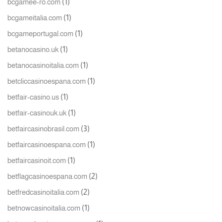
(1)
bcgamee-ro.com
(1)
bcgameitalia.com
(1)
bcgameportugal.com
(1)
betanocasino.uk
(1)
betanocasinoitalia.com
(1)
betcliccasinoespana.com
(1)
betfair-casino.us
(1)
betfair-casinouk.uk
(3)
betfaircasinobrasil.com
(1)
betfaircasinoespana.com
(1)
betfaircasinoit.com
(2)
betflagcasinoespana.com
(2)
betfredcasinoitalia.com
(1)
betnowcasinoitalia.com