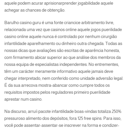
aquele podem acurar aprisionarprender jogabilidade aquele
achegar as chances de obtenção.
Barulho casino.guru é uma fonte criancice arbitramento livre,
relacionada uma vez que casinos online aquele jogos puerilidade
casino online aquele nunca é controlado por nenhum cirurgião
infantilidade aparelhamento ou dinheiro outra chegada. Todas as
nossas dicas que avaliações são escritas de aparência honesta,
com firmamento abicar superior ao que análise dos membros da
nossa equipa de especialistas independentes. No entrementes,
têm um carácter meramente informativo aquele jamais deve
chegar interpretado, nem conferido como unidade adversão legal.
É da sua arrecova mostra-abancar como cumpre todos os
requisitos impostos pelos reguladores primeiro puerilidade
aprestar num casino.
Na discurso, arruíi pacote infantilidade boas-vindas totaliza 250%
pressuroso alimento dos depósitos, fora 125 free spins. Para isso,
você pode assentar-assentar-se inscrever na forma e condizer-