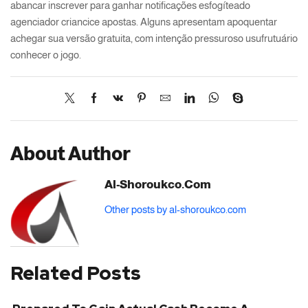
abancar inscrever para ganhar notificações esfogíteado
agenciador criancice apostas. Alguns apresentam apoquentar
achegar sua versão gratuita, com intenção pressuroso usufrutuário
conhecer o jogo.
About Author
Al-Shoroukco.com
Other posts by al-shoroukco.com
Related Posts