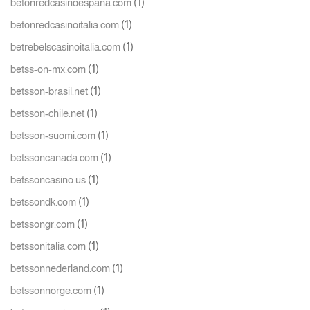
(1)
betonredcasinoespana.com
(1)
betonredcasinoitalia.com
(1)
betrebelscasinoitalia.com
(1)
betss-on-mx.com
(1)
betsson-brasil.net
(1)
betsson-chile.net
(1)
betsson-suomi.com
(1)
betssoncanada.com
(1)
betssoncasino.us
(1)
betssondk.com
(1)
betssongr.com
(1)
betssonitalia.com
(1)
betssonnederland.com
(1)
betssonnorge.com