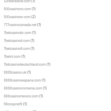
(1)
32redireland.com
(1)
500casinono.com
(2)
500casinosv.com
(1)
777casinocanada.net
(1)
7betcasinobr.com
(1)
7betcasinoit.com
(1)
7betcasinolt.com
(1)
7betnl.com
(1)
7bitcasinodeutschland.com
(1)
8888casino.uk
(1)
8888casinoespana.com
(1)
8888casinoromania.com
(1)
888casinomexico.com
(1)
98onqxnet9