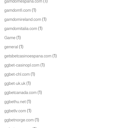
(1)
gamdomespana.com
(1)
gamdomfi.com
(1)
gamdomireland.com
(1)
gamdomitalia.com
(1)
Game
(1)
general
(1)
getsbetcasinoespana.com
(1)
ggbet-casinopl.com
(1)
ggbet-chl.com
(1)
ggbet-uk.uk
(1)
ggbetcanada.com
(1)
ggbethu.net
(1)
ggbetlv.com
(1)
ggbetnorge.com