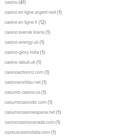
(41)
casino
(1)
casino en ligne argent reel
(12)
casino en ligne fr
(1)
casino svensk licens
(1)
casino-energy.uk
(1)
casino-glory india
(1)
casino-labuk.uk
(1)
casinoactionnz.com
(1)
casinoworldau.net
(1)
casumo-casino.us
(1)
casumocasinobr.com
(1)
casumocasinoespana.net
(1)
caxinocasinocanada.com
(1)
cazeuscasinoitalia.com