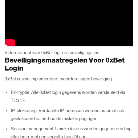
Video-tutorial over 0xBet login en beveiligingstips.
Beveiligingsmaatregelen Voor 0xBet
Login
0xBet casino implementeert meerdere lagen beveiliging:
Encryptie: Alle 0xBet login gegevens worden versleuteld via
TLS 1.3.
IP-blokkering: Verdachte IP-adressen worden automatisch
geblokkeerd na herhaalde mislukte pogingen.
Session management: Unieke tokens worden gegenereerd bij
elke login, met een vervaltijd van 24 uur.