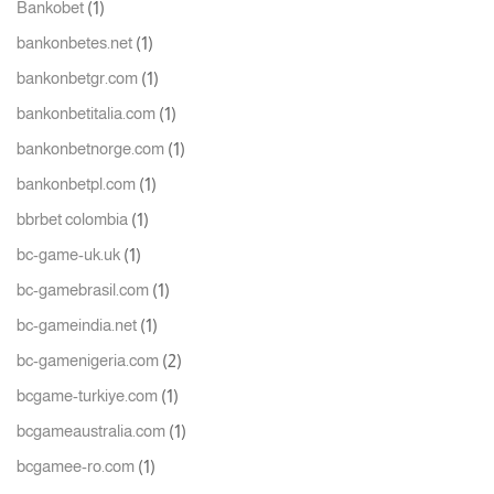
(1)
Bankobet
(1)
bankonbetes.net
(1)
bankonbetgr.com
(1)
bankonbetitalia.com
(1)
bankonbetnorge.com
(1)
bankonbetpl.com
(1)
bbrbet colombia
(1)
bc-game-uk.uk
(1)
bc-gamebrasil.com
(1)
bc-gameindia.net
(2)
bc-gamenigeria.com
(1)
bcgame-turkiye.com
(1)
bcgameaustralia.com
(1)
bcgamee-ro.com