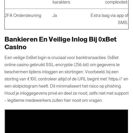
karakters
complexiteit.
2FA Ondersteuning
Ja
Extra laag via app of
SMS.
Bankieren En Veilige Inlog Bij 0xBet
Casino
Een veilige 0xBet login is cruciaal voor banktransacties. 0xBet
online casino gebruikt SSL-encryptie (256-bit) om gegevens te
beschermen tijdens inloggen en stortingen. Voorbeeld: bij een
storting van €100, controleer altijd of de URL begint met ‘https://’ en
een slotpictogram heeft. Dit minimaliseert het risico op phishing.
Houd je inloggegevens privé en deel ze nooit, zelfs niet met support
– legitieme medewerkers zullen hier nooit om vragen.