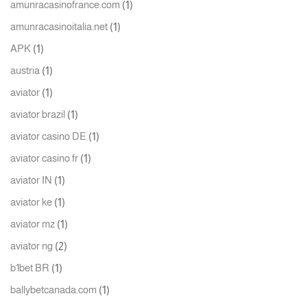
(1)
amunracasinofrance.com
(1)
amunracasinoitalia.net
(1)
APK
(1)
austria
(1)
aviator
(1)
aviator brazil
(1)
aviator casino DE
(1)
aviator casino fr
(1)
aviator IN
(1)
aviator ke
(1)
aviator mz
(2)
aviator ng
(1)
b1bet BR
(1)
ballybetcanada.com