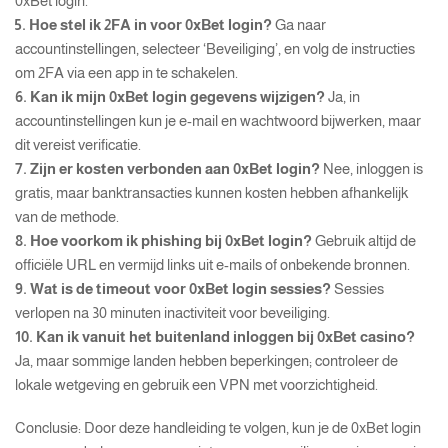
0xBet login.
5. Hoe stel ik 2FA in voor 0xBet login?
Ga naar
accountinstellingen, selecteer ‘Beveiliging’, en volg de instructies
om 2FA via een app in te schakelen.
6. Kan ik mijn 0xBet login gegevens wijzigen?
Ja, in
accountinstellingen kun je e-mail en wachtwoord bijwerken, maar
dit vereist verificatie.
7. Zijn er kosten verbonden aan 0xBet login?
Nee, inloggen is
gratis, maar banktransacties kunnen kosten hebben afhankelijk
van de methode.
8. Hoe voorkom ik phishing bij 0xBet login?
Gebruik altijd de
officiële URL en vermijd links uit e-mails of onbekende bronnen.
9. Wat is de timeout voor 0xBet login sessies?
Sessies
verlopen na 30 minuten inactiviteit voor beveiliging.
10. Kan ik vanuit het buitenland inloggen bij 0xBet casino?
Ja, maar sommige landen hebben beperkingen; controleer de
lokale wetgeving en gebruik een VPN met voorzichtigheid.
Conclusie: Door deze handleiding te volgen, kun je de 0xBet login