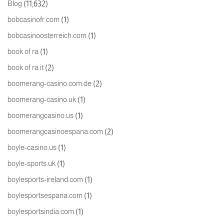
(11,632)
Blog
(1)
bobcasinofr.com
(1)
bobcasinoosterreich.com
(1)
book of ra
(2)
book of ra it
(2)
boomerang-casino.com.de
(1)
boomerang-casino.uk
(1)
boomerangcasino.us
(2)
boomerangcasinoespana.com
(1)
boyle-casino.us
(1)
boyle-sports.uk
(1)
boylesports-ireland.com
(1)
boylesportsespana.com
(1)
boylesportsindia.com