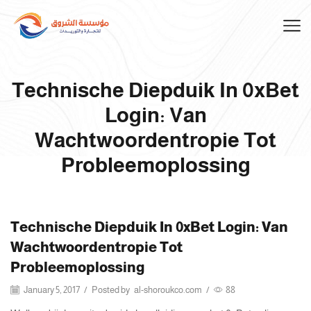
Technische Diepduik In 0xBet
Login: Van
Wachtwoordentropie Tot
Probleemoplossing
Technische Diepduik In 0xBet Login: Van
Wachtwoordentropie Tot
Probleemoplossing
January 5, 2017
/
Posted by
al-shoroukco.com
/
88