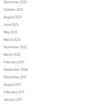
December 2023
October 2023
August 2023
June 2023
May 2023
March 2023
November 2022
March 2022
February 2021
September 2020
December 2017
August 2017
February 2017
January 2017