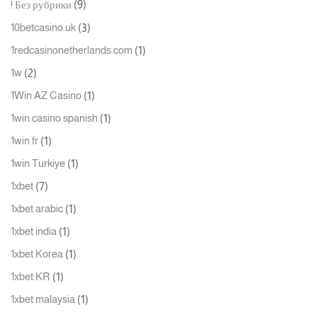
(9)
! Без рубрики
(3)
10betcasino.uk
(1)
1redcasinonetherlands.com
(2)
1w
(1)
1Win AZ Casino
(1)
1win casino spanish
(1)
1win fr
(1)
1win Turkiye
(7)
1xbet
(1)
1xbet arabic
(1)
1xbet india
(1)
1xbet Korea
(1)
1xbet KR
(1)
1xbet malaysia