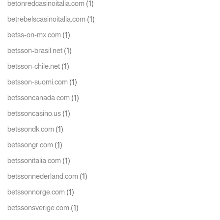
(1)
betonredcasinoitalia.com
(1)
betrebelscasinoitalia.com
(1)
betss-on-mx.com
(1)
betsson-brasil.net
(1)
betsson-chile.net
(1)
betsson-suomi.com
(1)
betssoncanada.com
(1)
betssoncasino.us
(1)
betssondk.com
(1)
betssongr.com
(1)
betssonitalia.com
(1)
betssonnederland.com
(1)
betssonnorge.com
(1)
betssonsverige.com