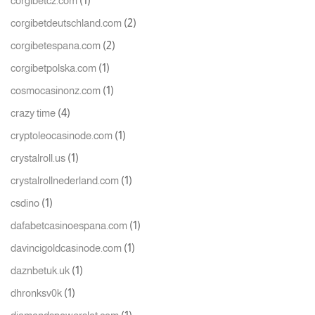
(1)
corgibetcz.com
(2)
corgibetdeutschland.com
(2)
corgibetespana.com
(1)
corgibetpolska.com
(1)
cosmocasinonz.com
(4)
crazy time
(1)
cryptoleocasinode.com
(1)
crystalroll.us
(1)
crystalrollnederland.com
(1)
csdino
(1)
dafabetcasinoespana.com
(1)
davincigoldcasinode.com
(1)
daznbetuk.uk
(1)
dhronksv0k