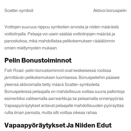
Scatter-symboli
Aktivoi bonuspelin
Voittojen suuruus riippuu symbolien arvosta ja niiden määrästä
voittolinjalla. Pelaaja voi usein säätää voittolinjojen määrää ja
panoskokoa, mikä mahdollistaa pelikokemuksen räätälöinnin
omien mieltymysten mukaan.
Pelin Bonustoiminnot
Fish Road -pelin bonustoiminnot ovat keskeisessä roolissa
jännittävän pelikokemuksen luomisessa. Bonuspeleihin pääsee
yleensä aktivoimalla tietty määrä Scatter-symboleita.
Bonuspeleissä pelaajalla on mahdollisuus voittaa suuria palkintoja
esimerkiksi valitsemalla aarrearkkuja tai pelaamalla onnenpyörää.
Vapaapyöräytykset antavat pelaajalle mahdollisuuden pyöräyttää
rullia ilman panosta, mutta silti voittaa oikeaa rahaa.
Vapaapyöräytykset Ja Niiden Edut