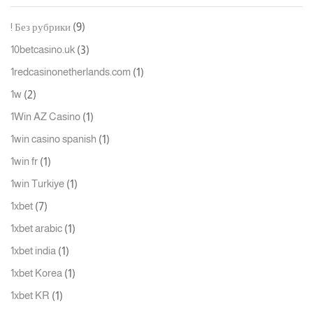
(9)
! Без рубрики
(3)
10betcasino.uk
(1)
1redcasinonetherlands.com
(2)
1w
(1)
1Win AZ Casino
(1)
1win casino spanish
(1)
1win fr
(1)
1win Turkiye
(7)
1xbet
(1)
1xbet arabic
(1)
1xbet india
(1)
1xbet Korea
(1)
1xbet KR