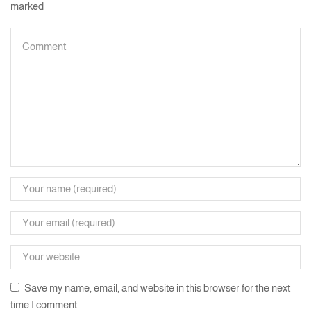
marked
Save my name, email, and website in this browser for the next
time I comment.