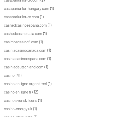
(2)
casapariurilor-dk.com
(1)
casapariurilor-hungary.com
(1)
casapariurilor-ro.com
(1)
cashedcasinoespana.com
(1)
cashedcasinoitalia.com
(1)
casimbacasinofi.com
(1)
casiniacasinocanada.com
(1)
casiniacasinoespana.com
(1)
casiniadeutschland.com
(41)
casino
(1)
casino en ligne argent reel
(12)
casino en ligne fr
(1)
casino svensk licens
(1)
casino-energy.uk