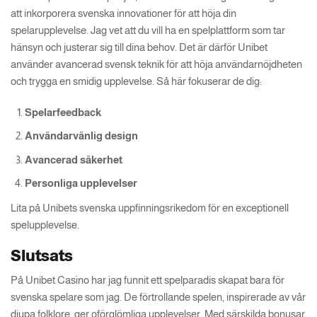
att inkorporera svenska innovationer för att höja din
spelarupplevelse. Jag vet att du vill ha en spelplattform som tar
hänsyn och justerar sig till dina behov. Det är därför Unibet
använder avancerad svensk teknik för att höja användarnöjdheten
och trygga en smidig upplevelse. Så här fokuserar de dig:
Spelarfeedback
Användarvänlig design
Avancerad säkerhet
Personliga upplevelser
Lita på Unibets svenska uppfinningsrikedom för en exceptionell
spelupplevelse.
Slutsats
På Unibet Casino har jag funnit ett spelparadis skapat bara för
svenska spelare som jag. De förtrollande spelen, inspirerade av vår
djupa folklore, ger oförglömliga upplevelser. Med särskilda bonusar