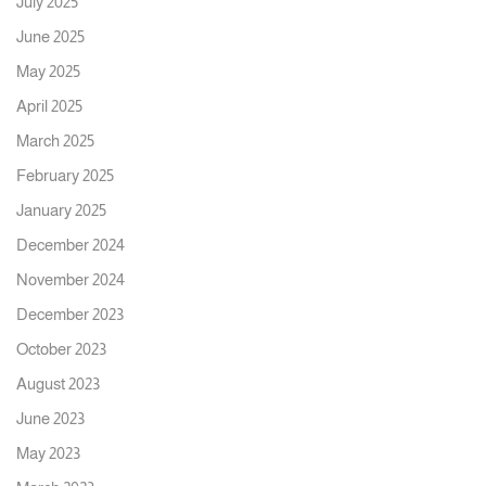
July 2025
June 2025
May 2025
April 2025
March 2025
February 2025
January 2025
December 2024
November 2024
December 2023
October 2023
August 2023
June 2023
May 2023