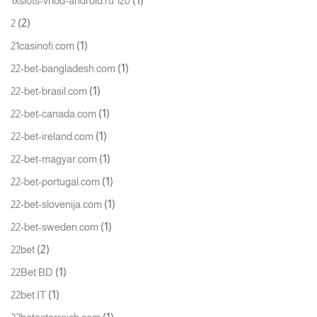
(1)
1xslots-vhod-android.ru 120
(2)
2
(1)
21casinofi.com
(1)
22-bet-bangladesh.com
(1)
22-bet-brasil.com
(1)
22-bet-canada.com
(1)
22-bet-ireland.com
(1)
22-bet-magyar.com
(1)
22-bet-portugal.com
(1)
22-bet-slovenija.com
(1)
22-bet-sweden.com
(2)
22bet
(1)
22Bet BD
(1)
22bet IT