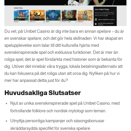
Du vet, på Unibet Casino är dig inte bara en annan spelare – du är
en svenskar spelare, och det gör hela skillnaden. Vi har skapat en
spelupplevelse som talar till ditt kulturella hjärta med
svenskinspirerade spel och exklusiva funktioner. Det är mer än
roliga spel; det är spel förstärkta med historier som är bekanta för
dig. Utöver det innebär våra trygga, lokala betalningsalternativ att
du kan fokusera på det roliga utan att oroa dig. Nyfiken på hur vi
mer har anpassat detta just för du?
Huvudsakliga Slutsatser
Njut av unika svenskinspirerade spel på Unibet Casino, med
förtrollande folklore och nordisk mytologi som teman.
Utnyttja personliga kampanjer och säsongsbonusar
skräddarsydda specifikt för svenska spelare.