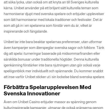
att söka lycka, utan också om att knyta an till Sveriges kulturella
kärna. Unibet använder på ett briljant sätt kulturella teman som
harmoniserar djupt med svenska spelare och erbjuder upplevelser
som lätt harmoniserar med lokala traditioner och festivaler. Det är
som att gå in i en spelarena som förstår vem du är, vilket är
inspirerande och fängslande.
Unibet tar inte bara beaktar spelarnas preferenser, utan utformar
även kampanjer som återspeglar svenska sagor och folklore. Tänk
dig att spela i turneringar baserade på midsommarfiranden eller
särskilda bonusar under traditionella högtider. Denna kulturella
igenkänning förstärker inte bara njutningen utan gör också varje
spelögonblick mer individuellt och spännande. Du kommer snabbt
att inse varför Unibet sticker ut i sin lockelse bland svenska spelare.
Förbättra Spelarupplevelsen Med
Svenska Innovationer
Även om Unibet Casino erbjuder massor av spänning genom
kulturinspirerade kampanjer, utmanar de också gränserna genom