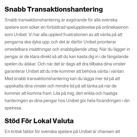
Snabb Transaktionshantering
Snabb transaktionshantering är avgörande för alla svenska
spelare som söker en förbättrad spelupplevelse på onlinekasinon
som Unibet. Vi har alla upplevt frustrationen av att vänta på att
pengarna ska dyka upp, och det är därför Unibet prioriterar
omedelbara insättningar och snabbgående uttag. När du lägger in
pengar är de klara direkt så att du kan kasta dig in i de fängslande
spelen du älskar. Och när det är dags att dra tillbaka dina vinster
garanterar Unibet att du inte kommer att behöva vänta i väntan.
Med snabb transaktionshantering kan du lägga mer tid på att
uppskatta dina vinster och mindre tid på att tänka på när de
kommer att komma fram. Lita på mig, den enkla och hastiga
hanteringen av dina pengar hos Unibet gör hela förändringen i din
spelresa.
Stöd För Lokal Valuta
En kritisk faktor för svenska spelare på Unibet är chansen att