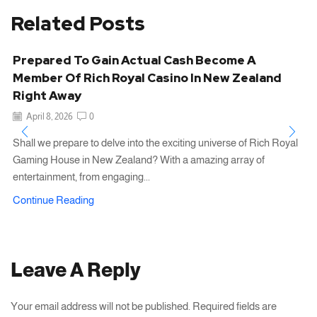
Related Posts
Prepared To Gain Actual Cash Become A
Member Of Rich Royal Casino In New Zealand
Right Away
April 8, 2026
0
Shall we prepare to delve into the exciting universe of Rich Royal
Gaming House in New Zealand? With a amazing array of
entertainment, from engaging...
Continue Reading
Leave A Reply
Your email address will not be published. Required fields are