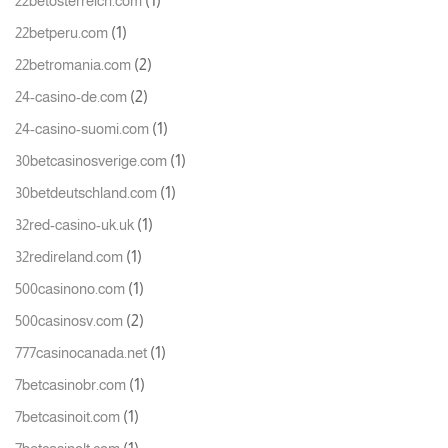
(1)
22betosterreich.com
(1)
22betperu.com
(2)
22betromania.com
(2)
24-casino-de.com
(1)
24-casino-suomi.com
(1)
30betcasinosverige.com
(1)
30betdeutschland.com
(1)
32red-casino-uk.uk
(1)
32redireland.com
(1)
500casinono.com
(2)
500casinosv.com
(1)
777casinocanada.net
(1)
7betcasinobr.com
(1)
7betcasinoit.com