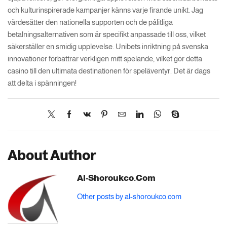
och kulturinspirerade kampanjer känns varje firande unikt. Jag
värdesätter den nationella supporten och de pålitliga
betalningsalternativen som är specifikt anpassade till oss, vilket
säkerställer en smidig upplevelse. Unibets inriktning på svenska
innovationer förbättrar verkligen mitt spelande, vilket gör detta
casino till den ultimata destinationen för speläventyr. Det är dags
att delta i spänningen!
About Author
Al-Shoroukco.com
Other posts by al-shoroukco.com