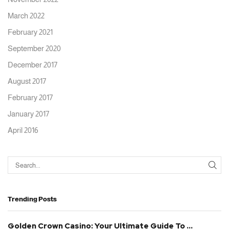
March 2022
February 2021
September 2020
December 2017
August 2017
February 2017
January 2017
April 2016
Trending Posts
Golden Crown Casino: Your Ultimate Guide To ...