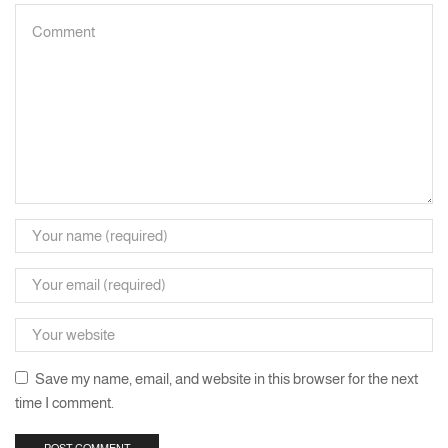
Save my name, email, and website in this browser for the next
time I comment.