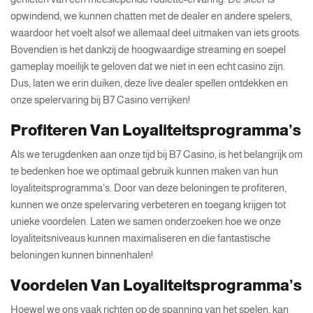
opwindend; we kunnen chatten met de dealer en andere spelers,
waardoor het voelt alsof we allemaal deel uitmaken van iets groots.
Bovendien is het dankzij de hoogwaardige streaming en soepel
gameplay moeilijk te geloven dat we niet in een echt casino zijn.
Dus, laten we erin duiken, deze live dealer spellen ontdekken en
onze spelervaring bij B7 Casino verrijken!
Profiteren Van Loyaliteitsprogramma’s
Als we terugdenken aan onze tijd bij B7 Casino, is het belangrijk om
te bedenken hoe we optimaal gebruik kunnen maken van hun
loyaliteitsprogramma’s. Door van deze beloningen te profiteren,
kunnen we onze spelervaring verbeteren en toegang krijgen tot
unieke voordelen. Laten we samen onderzoeken hoe we onze
loyaliteitsniveaus kunnen maximaliseren en die fantastische
beloningen kunnen binnenhalen!
Voordelen Van Loyaliteitsprogramma’s
Hoewel we ons vaak richten op de spanning van het spelen, kan