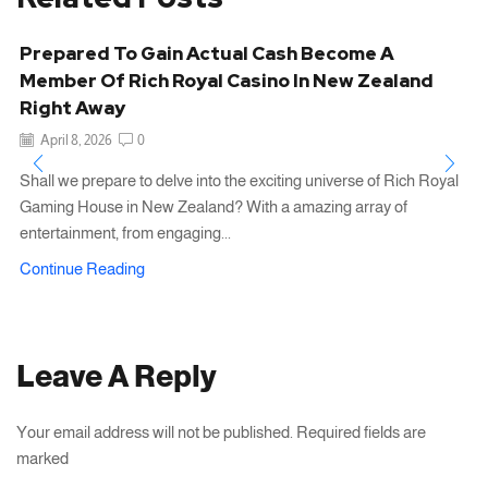
Prepared To Gain Actual Cash Become A
Member Of Rich Royal Casino In New Zealand
Right Away
April 8, 2026
0
Shall we prepare to delve into the exciting universe of Rich Royal
Gaming House in New Zealand? With a amazing array of
entertainment, from engaging...
Continue Reading
Leave A Reply
Your email address will not be published. Required fields are
marked