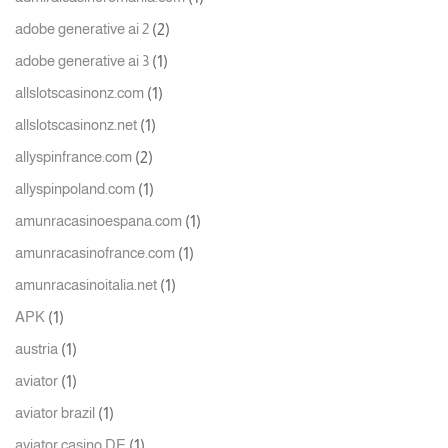
(2)
adobe generative ai 2
(1)
adobe generative ai 3
(1)
allslotscasinonz.com
(1)
allslotscasinonz.net
(2)
allyspinfrance.com
(1)
allyspinpoland.com
(1)
amunracasinoespana.com
(1)
amunracasinofrance.com
(1)
amunracasinoitalia.net
(1)
APK
(1)
austria
(1)
aviator
(1)
aviator brazil
(1)
aviator casino DE