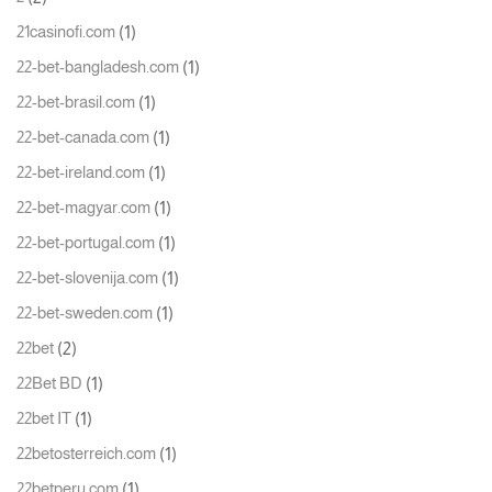
(1)
21casinofi.com
(1)
22-bet-bangladesh.com
(1)
22-bet-brasil.com
(1)
22-bet-canada.com
(1)
22-bet-ireland.com
(1)
22-bet-magyar.com
(1)
22-bet-portugal.com
(1)
22-bet-slovenija.com
(1)
22-bet-sweden.com
(2)
22bet
(1)
22Bet BD
(1)
22bet IT
(1)
22betosterreich.com
(1)
22betperu.com