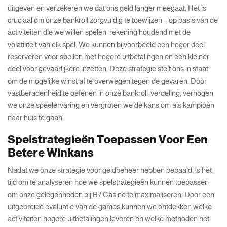
uitgeven en verzekeren we dat ons geld langer meegaat. Het is
cruciaal om onze bankroll zorgvuldig te toewijzen – op basis van de
activiteiten die we willen spelen, rekening houdend met de
volatiliteit van elk spel. We kunnen bijvoorbeeld een hoger deel
reserveren voor spellen met hogere uitbetalingen en een kleiner
deel voor gevaarlijkere inzetten. Deze strategie stelt ons in staat
om de mogelijke winst af te overwegen tegen de gevaren. Door
vastberadenheid te oefenen in onze bankroll-verdeling, verhogen
we onze speelervaring en vergroten we de kans om als kampioen
naar huis te gaan.
Spelstrategieën Toepassen Voor Een
Betere Winkans
Nadat we onze strategie voor geldbeheer hebben bepaald, is het
tijd om te analyseren hoe we spelstrategieën kunnen toepassen
om onze gelegenheden bij B7 Casino te maximaliseren. Door een
uitgebreide evaluatie van de games kunnen we ontdekken welke
activiteiten hogere uitbetalingen leveren en welke methoden het