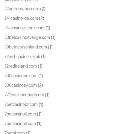
(2)
22betromania.com
(2)
24-casino-de.com
(1)
24-casino-suomi.com
(1)
30betcasinosverige.com
(1)
30betdeutschland.com
(1)
32red-casino-uk.uk
(1)
32redireland.com
(1)
500casinono.com
(2)
500casinosv.com
(1)
777casinocanada.net
(1)
7betcasinobr.com
(1)
7betcasinoit.com
(1)
7betcasinolt.com
(1)
7betnl.com