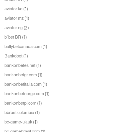
(1)
aviator ke
(1)
aviator mz
(2)
aviator ng
(1)
b1bet BR
(1)
ballybetcanada.com
(1)
Bankobet
(1)
bankonbetes.net
(1)
bankonbetgr.com
(1)
bankonbetitalia.com
(1)
bankonbetnorge.com
(1)
bankonbetpl.com
(1)
bbrbet colombia
(1)
bc-game-uk.uk
(1)
bc-gamebrasil.com