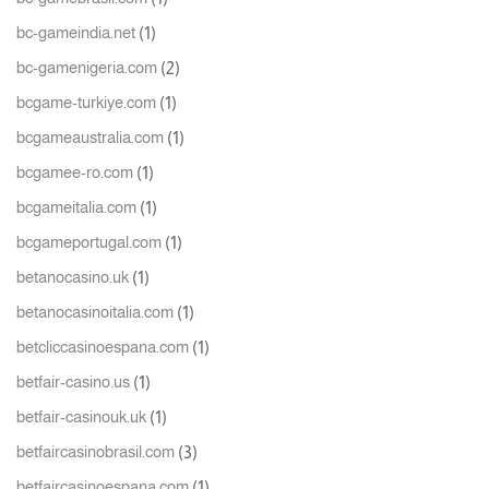
(1)
bc-gameindia.net
(2)
bc-gamenigeria.com
(1)
bcgame-turkiye.com
(1)
bcgameaustralia.com
(1)
bcgamee-ro.com
(1)
bcgameitalia.com
(1)
bcgameportugal.com
(1)
betanocasino.uk
(1)
betanocasinoitalia.com
(1)
betcliccasinoespana.com
(1)
betfair-casino.us
(1)
betfair-casinouk.uk
(3)
betfaircasinobrasil.com
(1)
betfaircasinoespana.com