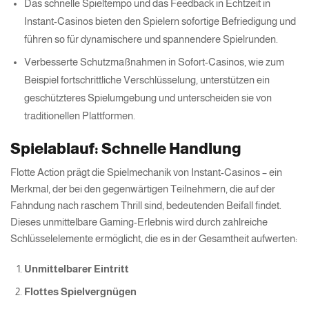
Das schnelle Spieltempo und das Feedback in Echtzeit in
Instant-Casinos bieten den Spielern sofortige Befriedigung und
führen so für dynamischere und spannendere Spielrunden.
Verbesserte Schutzmaßnahmen in Sofort-Casinos, wie zum
Beispiel fortschrittliche Verschlüsselung, unterstützen ein
geschützteres Spielumgebung und unterscheiden sie von
traditionellen Plattformen.
Spielablauf: Schnelle Handlung
Flotte Action prägt die Spielmechanik von Instant-Casinos – ein
Merkmal, der bei den gegenwärtigen Teilnehmern, die auf der
Fahndung nach raschem Thrill sind, bedeutenden Beifall findet.
Dieses unmittelbare Gaming-Erlebnis wird durch zahlreiche
Schlüsselelemente ermöglicht, die es in der Gesamtheit aufwerten:
Unmittelbarer Eintritt
Flottes Spielvergnügen