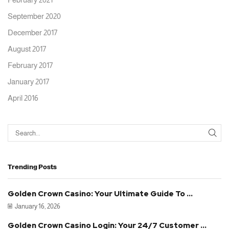
September 2020
December 2017
August 2017
February 2017
January 2017
April 2016
Trending Posts
Golden Crown Casino: Your Ultimate Guide To ...
January 16, 2026
Golden Crown Casino Login: Your 24/7 Customer ...