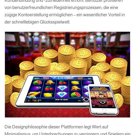
Kundenbindung und -zufriedenheit erhöht. Benutzer profitieren
von benutzerfreundlichen Registrierungsprozessen, die eine
zügige Kontoerstellung ermöglichen – ein wesentlicher Vorteil in
der schnelllebigen Glücksspielwelt.
Die Designphilosophie dieser Plattformen legt Wert auf
Minimalismus, um Unterbrechungen zu verringern und Spielern ein