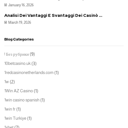
January 16, 2026
Analisi Dei Vantaggi E Svantaggi Dei Casinò ...
March 19, 2026
Blog Categories
(9)
! Без рубрики
(3)
10betcasino.uk
(1)
1redcasinonetherlands.com
(2)
1w
(1)
1Win AZ Casino
(1)
1win casino spanish
(1)
1win fr
(1)
1win Turkiye
(7)
1xbet