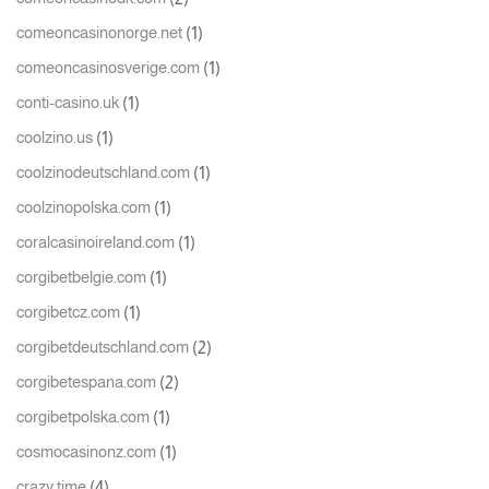
(1)
comeoncasinonorge.net
(1)
comeoncasinosverige.com
(1)
conti-casino.uk
(1)
coolzino.us
(1)
coolzinodeutschland.com
(1)
coolzinopolska.com
(1)
coralcasinoireland.com
(1)
corgibetbelgie.com
(1)
corgibetcz.com
(2)
corgibetdeutschland.com
(2)
corgibetespana.com
(1)
corgibetpolska.com
(1)
cosmocasinonz.com
(4)
crazy time