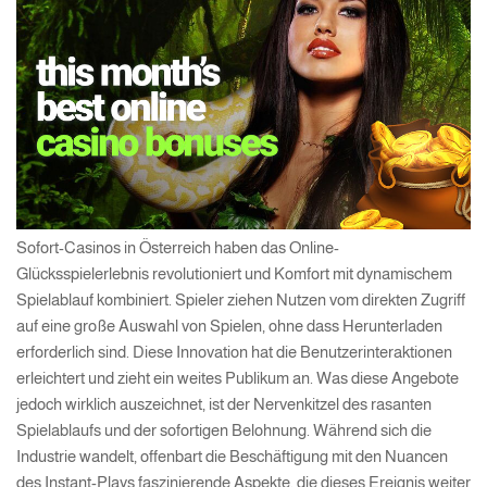
Sofort-Casinos in Österreich haben das Online-
Glücksspielerlebnis revolutioniert und Komfort mit dynamischem
Spielablauf kombiniert. Spieler ziehen Nutzen vom direkten Zugriff
auf eine große Auswahl von Spielen, ohne dass Herunterladen
erforderlich sind. Diese Innovation hat die Benutzerinteraktionen
erleichtert und zieht ein weites Publikum an. Was diese Angebote
jedoch wirklich auszeichnet, ist der Nervenkitzel des rasanten
Spielablaufs und der sofortigen Belohnung. Während sich die
Industrie wandelt, offenbart die Beschäftigung mit den Nuancen
des Instant-Plays faszinierende Aspekte, die dieses Ereignis weiter