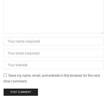
Save my name, email, and website in this browser for the next
time I comment.