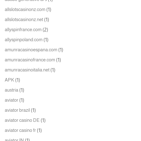
(1)
allslotscasinonz.com
(1)
allslotscasinonz.net
(2)
allyspinfrance.com
(1)
allyspinpoland.com
(1)
amunracasinoespana.com
(1)
amunracasinofrance.com
(1)
amunracasinoitalia.net
(1)
APK
(1)
austria
(1)
aviator
(1)
aviator brazil
(1)
aviator casino DE
(1)
aviator casino fr
(1)
aviator IN