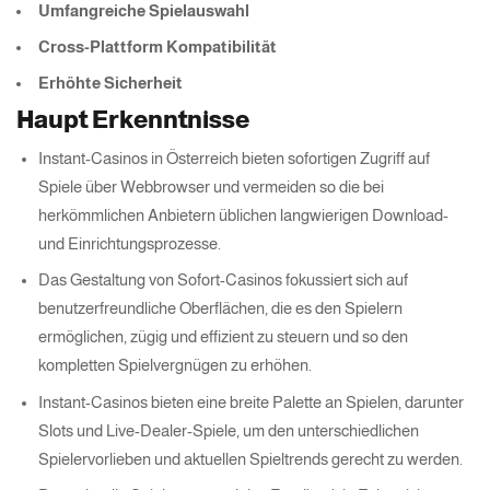
Umfangreiche Spielauswahl
Cross-Plattform Kompatibilität
Erhöhte Sicherheit
Haupt Erkenntnisse
Instant-Casinos in Österreich bieten sofortigen Zugriff auf
Spiele über Webbrowser und vermeiden so die bei
herkömmlichen Anbietern üblichen langwierigen Download-
und Einrichtungsprozesse.
Das Gestaltung von Sofort-Casinos fokussiert sich auf
benutzerfreundliche Oberflächen, die es den Spielern
ermöglichen, zügig und effizient zu steuern und so den
kompletten Spielvergnügen zu erhöhen.
Instant-Casinos bieten eine breite Palette an Spielen, darunter
Slots und Live-Dealer-Spiele, um den unterschiedlichen
Spielervorlieben und aktuellen Spieltrends gerecht zu werden.