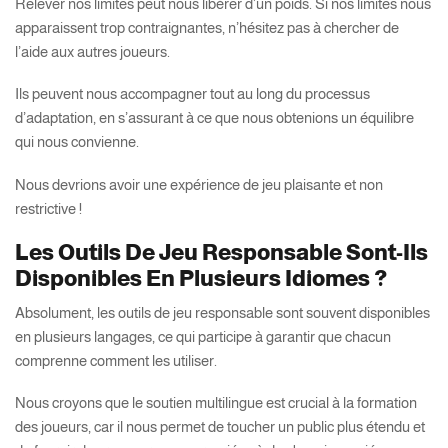
Relever nos limites peut nous libérer d’un poids. Si nos limites nous
apparaissent trop contraignantes, n’hésitez pas à chercher de
l’aide aux autres joueurs.
Ils peuvent nous accompagner tout au long du processus
d’adaptation, en s’assurant à ce que nous obtenions un équilibre
qui nous convienne.
Nous devrions avoir une expérience de jeu plaisante et non
restrictive !
Les Outils De Jeu Responsable Sont-Ils
Disponibles En Plusieurs Idiomes ?
Absolument, les outils de jeu responsable sont souvent disponibles
en plusieurs langages, ce qui participe à garantir que chacun
comprenne comment les utiliser.
Nous croyons que le soutien multilingue est crucial à la formation
des joueurs, car il nous permet de toucher un public plus étendu et