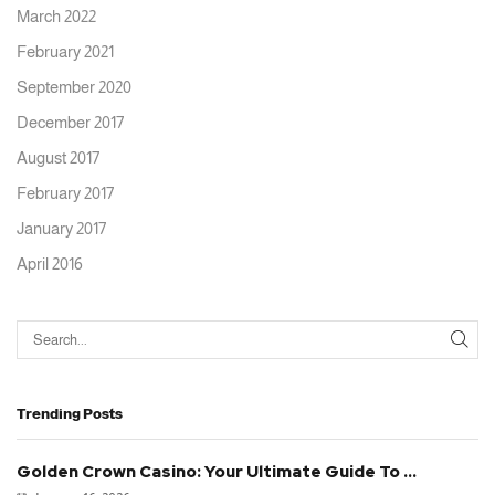
March 2022
February 2021
September 2020
December 2017
August 2017
February 2017
January 2017
April 2016
Trending Posts
Golden Crown Casino: Your Ultimate Guide To ...