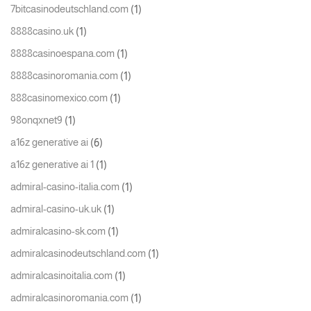
(1)
7bitcasinodeutschland.com
(1)
8888casino.uk
(1)
8888casinoespana.com
(1)
8888casinoromania.com
(1)
888casinomexico.com
(1)
98onqxnet9
(6)
a16z generative ai
(1)
a16z generative ai 1
(1)
admiral-casino-italia.com
(1)
admiral-casino-uk.uk
(1)
admiralcasino-sk.com
(1)
admiralcasinodeutschland.com
(1)
admiralcasinoitalia.com
(1)
admiralcasinoromania.com