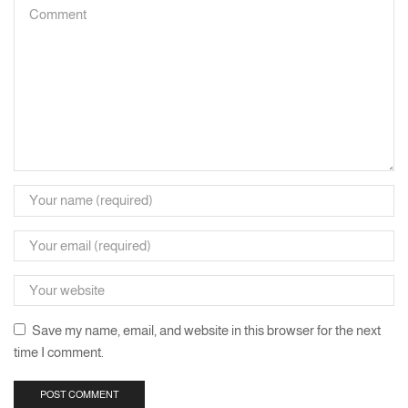
Save my name, email, and website in this browser for the next
time I comment.