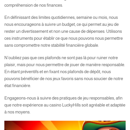
compréhension de nos finances.
En définissant des limites quotidiennes, semaine ou mois, nous
nous encourageons à suivre un budget, ce qui permet au jeu de
rester un divertissement et non une cause de dépenses. Utilisons
ces instruments pour établir ce que nous pouvons nous permettre
sans compromettre notre stabilité financière globale.
N’oubliez pas que ces plafonds ne sont pas là pour ruiner notre
plaisir, mais pour nous permettre de jouer de manière responsable.
En étant préventifs et en fixant nos plafonds de dépôt, nous
pouvons bénéficier de nos jeux favoris sans nous soucier de notre
état financière.
Engageons-nous à suivre des pratiques de jeu responsables, afin
que notre expérience au casino LuckyHills soit agréable et adaptée
à nos moyens.