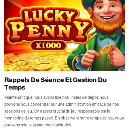
Rappels De Séance Et Gestion Du
Temps
Maintenant que nous avons fixé nos limites de dépôt, nous
pouvons nous concentrer sur une administration efficace de nos
sessions de jeu. Un aspect crucial du jeu responsable est le
monitoring du temps passé. En observant notre temps de jeu, nous
pouvons mieux ajuster nos habitudes.