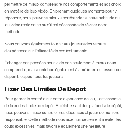
permettre de mieux comprendre nos comportements et nos choix
en matière de jeux vidéo. En prenant quelques moments pour y
répondre, nous pouvons mieux appréhender si notre habitude du
jeu vidéo reste saine ou s’il est nécessaire de réviser notre
méthode.
Nous pouvons également fournir aux joueurs des retours
d’expérience sur l’efficacité de ces instruments.
Échanger nos pensées nous aide non seulement à mieux nous
comprendre, mais contribue également à améliorer les ressources
disponibles pour tous les joueurs.
Fixer Des Limites De Dépôt
Pour garder le contrôle sur notre expérience de jeu, il est essentiel
de fixer des limites de dépôt. En établissant des plafonds de dépôt,
nous pouvons mieux contrôler nos dépenses et jouer de manière
responsable. Cette méthode nous aide non seulement à éviter les
coûts excessives, mais favorise également une meilleure