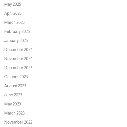
May 2025
April 2025
March 2025
February 2025
January 2025
December 2024
November 2024
December 2023
October 2023
August 2023
June 2023
May 2023
March 2023
November 2022