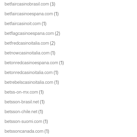
(3)
betfaircasinobrasil.com
(1)
betfaircasinoespana.com
(1)
betfaircasinoit.com
(2)
betflagcasinoespana.com
(2)
betfredcasinoitalia.com
(1)
betnowcasinoitalia.com
(1)
betonredcasinoespana.com
(1)
betonredcasinoitalia.com
(1)
betrebelscasinoitalia.com
(1)
betss-on-mx.com
(1)
betsson-brasil.net
(1)
betsson-chile.net
(1)
betsson-suomi.com
(1)
betssoncanada.com