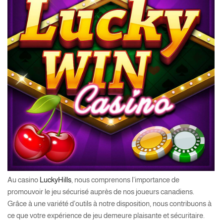
Au casino
LuckyHills
, nous comprenons l’importance de
promouvoir le jeu sécurisé auprès de nos joueurs canadiens.
Grâce à une variété d’outils à notre disposition, nous contribuons à
ce que votre expérience de jeu demeure plaisante et sécuritaire.