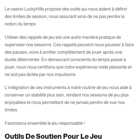
Le casino LuckyHills propose des outils qui nous aident à définir
des limites de session, nous assurant ainsi de ne pas perdre la
notion du temps.
Utiliser des rappels de jeu est une autre manière pratique de
superviser nos sessions. Ces rappels peuvent nous pousser à faire
des pauses, voire à arrêter complètement de jouer après une
durée déterminée. En demeurant conscients du temps passé à
jouer, nous nous certifions que notre expérience reste plaisante et
ne soit pas dictée par nos impulsions.
L’intégration de ces instruments à notre routine de jeu nous aide à
conserver un stabilité plus sain, rendant nos sessions de jeu plus
enjoyables et nous permettant de ne jamais perdre de vue nos
limites.
Favorisons ensemble le jeu responsable !
Outils De Soutien Pour Le Jeu