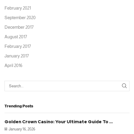
February 2021
September 2020
December 2017
August 2017
February 2017
January 2017
April 2016
Trending Posts
Golden Crown Casino: Your Ultimate Guide To ...
January 16, 2026