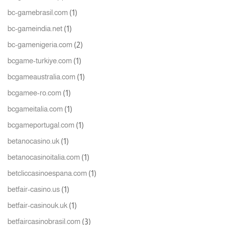
(1)
bc-gamebrasil.com
(1)
bc-gameindia.net
(2)
bc-gamenigeria.com
(1)
bcgame-turkiye.com
(1)
bcgameaustralia.com
(1)
bcgamee-ro.com
(1)
bcgameitalia.com
(1)
bcgameportugal.com
(1)
betanocasino.uk
(1)
betanocasinoitalia.com
(1)
betcliccasinoespana.com
(1)
betfair-casino.us
(1)
betfair-casinouk.uk
(3)
betfaircasinobrasil.com