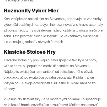
na rovných pravidlách.
Rozmanitý Výber Hier
Keď vstúpite do oblasti hier na Slovensku, pripravuje na vás široký
výber. Od tradičných kartových hier cez inovatívne hracie automaty
až po excitáciu z hry s dealerom naživo, každý si tu objaví niečo pre
seba. Táto pestrosť nielenže zvýrazňuje váš zábavný skúsenosť,
ale zaisťuje aj radosť v rôznych formách.
Klasické Stolové Hry
Tradičné stolné hry ponúkajú pútavú spojenie taktiky a náhody,
vďaka čomu sú populárne medzi účastníkmi na Slovensku.
Nájdete tu excitujúcu rozmanitosť, od sofistikovaného pôvab
blackjacku až po excitujúcu povahu baccaratu. Každá hra vás
vyzýva použiť svoje dovednosti a súčasne si užívať napätie zo
náhody.
V kasíne NV tieto klasiky žiaria modernými prvkami, čo spôsobuje,
že je každé hranie osviežujúce a zaujímavé. Môžete sa postaviť