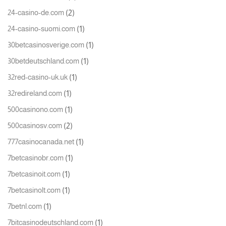
(2)
24-casino-de.com
(1)
24-casino-suomi.com
(1)
30betcasinosverige.com
(1)
30betdeutschland.com
(1)
32red-casino-uk.uk
(1)
32redireland.com
(1)
500casinono.com
(2)
500casinosv.com
(1)
777casinocanada.net
(1)
7betcasinobr.com
(1)
7betcasinoit.com
(1)
7betcasinolt.com
(1)
7betnl.com
(1)
7bitcasinodeutschland.com