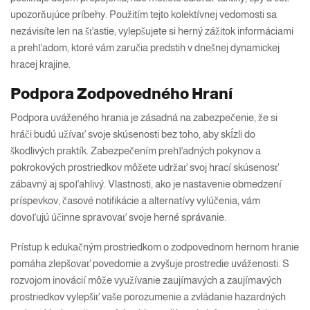
upozorňujúce príbehy. Použitím tejto kolektívnej vedomosti sa
nezávisíte len na šťastie; vylepšujete si herný zážitok informáciami
a prehľadom, ktoré vám zaručia predstih v dnešnej dynamickej
hracej krajine.
Podpora Zodpovedného Hraní
Podpora uváženého hrania je zásadná na zabezpečenie, že si
hráči budú užívať svoje skúsenosti bez toho, aby skĺzli do
škodlivých praktík. Zabezpečením prehľadných pokynov a
pokrokových prostriedkov môžete udržať svoj hrací skúsenosť
zábavný aj spoľahlivý. Vlastnosti, ako je nastavenie obmedzení
príspevkov, časové notifikácie a alternatívy vylúčenia, vám
dovoľujú účinne spravovať svoje herné správanie.
Prístup k edukačným prostriedkom o zodpovednom hernom hranie
pomáha zlepšovať povedomie a zvyšuje prostredie uváženosti. S
rozvojom inovácií môže využívanie zaujímavých a zaujímavých
prostriedkov vylepšiť vaše porozumenie a zvládanie hazardných