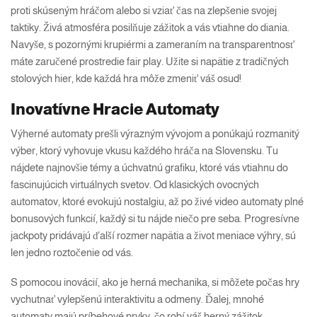
proti skúseným hráčom alebo si vziať čas na zlepšenie svojej
taktiky. Živá atmosféra posilňuje zážitok a vás vtiahne do diania.
Navyše, s pozornými krupiérmi a zameraním na transparentnosť
máte zaručené prostredie fair play. Užite si napätie z tradičných
stolových hier, kde každá hra môže zmeniť váš osud!
Inovatívne Hracie Automaty
Výherné automaty prešli výrazným vývojom a ponúkajú rozmanitý
výber, ktorý vyhovuje vkusu každého hráča na Slovensku. Tu
nájdete najnovšie témy a úchvatnú grafiku, ktoré vás vtiahnu do
fascinujúcich virtuálnych svetov. Od klasických ovocných
automatov, ktoré evokujú nostalgiu, až po živé video automaty plné
bonusových funkcií, každý si tu nájde niečo pre seba. Progresívne
jackpoty pridávajú ďalší rozmer napätia a život meniace výhry, sú
len jedno roztočenie od vás.
S pomocou inovácií, ako je herná mechanika, si môžete počas hry
vychutnať vylepšenú interaktivitu a odmeny. Ďalej, mnohé
automaty majú príbehové prvky, čo robí váš herný zážitok