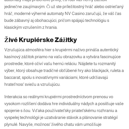
jedinečne zaujímavým. Či už ste príležitostný hráč alebo ostrieľaný
hráč, moderné výherné automaty NV Casino zaručujú, že váš čas
bude zábavný aj obohacujúci, pričom spájajú technológiu s
klasickým vzrušením z hrania.
Živé Krupiérske Zážitky
Vzrušujúca atmosféra hier s krupiérmi naživo prináša autentický
kasínový zážitok priamo na vašu obrazovku a vytvára fascinujúce
prostredie, ktoré oživí vašu hernú reláciu. Nájdete tu rozmanitý
výber, ktorý obsahuje tradičné obľúbené hry ako blackjack, ruleta a
baccarat, spolu s inovatívnymi variáciami, ktoré udržiavajú
hrateľnosť sviežu a vzrušujúcu.
Interakcia so reálnymi krupiérmi prostredníctvom prenosu vo
vysokom rozlíšení dodáva hre individuálny nádych a posilňuje vaše
spojenie s ňou. Vďaka používateľsky priateľskému rozhraniu a
vyspelej technológii je uzatváranie stávok a plánovanie stratégií
plynulé. Navyše, možnosť živého chatu vám umožňuje