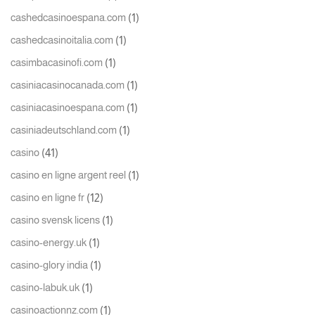
(1)
cashedcasinoespana.com
(1)
cashedcasinoitalia.com
(1)
casimbacasinofi.com
(1)
casiniacasinocanada.com
(1)
casiniacasinoespana.com
(1)
casiniadeutschland.com
(41)
casino
(1)
casino en ligne argent reel
(12)
casino en ligne fr
(1)
casino svensk licens
(1)
casino-energy.uk
(1)
casino-glory india
(1)
casino-labuk.uk
(1)
casinoactionnz.com