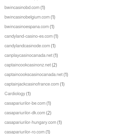
(1)
bwincasinobd.com
(1)
bwincasinobelgium.com
(1)
bwincasinoespana.com
(1)
candyland-casino-es.com
(1)
candylandcasinode.com
(1)
canplaycasinocanada.net
(2)
captaincookcasinonz.net
(1)
captaincookscasinocanada.net
(1)
captainjackcasinofrance.com
(1)
Cardiology
(1)
casapariurilor-be.com
(2)
casapariurilor-dk.com
(1)
casapariurilor-hungary.com
(1)
casapariurilor-ro.com