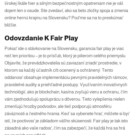
širokej škále hier a silným bezpečnostným opatreniam nie je váš
dojem len o osude. Ste zvedaví, ako sa tieto zložky spoja a zmenia
online hernú krajinu na Slovensku? Poďme sa na to preskúmať
bližšie.
Odovzdanie K Fair Play
Pokiaľ ide o stávkovanie na Slovensku, garancia fair play je viac
než len prioritou – je to prísľub, ktorý je pilierom celého priemyslu.
Objavíte, že prevádzkovatelia sú zaviazaní zriadiť prostredie, v
ktorom sa každý účastník cíti ocenený a ochránený. Tento
oddanosť obsahuje implementáciu pevnými pravidelných rámcov,
pravidelné audity a priehľadné postupy. Využívaním inovatívnych
technológií, ako je blockchain, kasína zvyšujú vieru a ochranu, čím
vám zjednodušujú spoluprácu s dôverou. Tieto vylepšenia nielen
zmenšujú hrozby podvodov, ale tiež podporujú atmosféru
záväznosti a čestného hrania. Keď sa vyberiete hrať, môžete si byť
istí, že poctivosť je základom vášho skúsenosti. Fair play je tak isto
zásadná ako vaše radosť, čím sa zabezpečí, že každá hra sa hrá