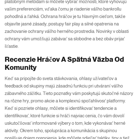
platobným metódam si môžete vybrať možnosti, ktoré vyhovujú
vašim preferenciám, vďaka čomu je riadenie vášho bankrollu
pohodlná a ľahká. Ochrana hráčov je tu hlavným cieľom, takže
objavíte jasné zásady, postupy fair play a silné opatrenia na
zachovanie ochrany vášho herného prostredia. Novinky v oblasti
ochrany vám umožňujú zabávať sa slobodne a bez obáv prijať
šťastie.
Recenzie Hráčov A Spätná Väzba Od
Komunity
Keď sa pripojíte do sveta stávkovania, ohlasy užívateľov a
feedback od skupiny majú zásadnú funkciu pri utváraní vášho
zábavného zážitku. Tieto poznatky vám poskytujú skutočné názory
na rôzne hry, promo akcie a komplexnú spoľahlivosť platformy.
Keď si pozriete ohlasy, môžete si identifikovať tendencie a
identifikovať, ktoré funkcie si hráči najviac cenia, čo vám dovolí
uskutočňovať informované výbery o tom, kde vykonávať herné
aktivity. Okrem toho, spolupráca a komunikácia s skupinou
posilňuje dojem prepojenia, kde môžete sdieľať taktiky, tipy a tiež