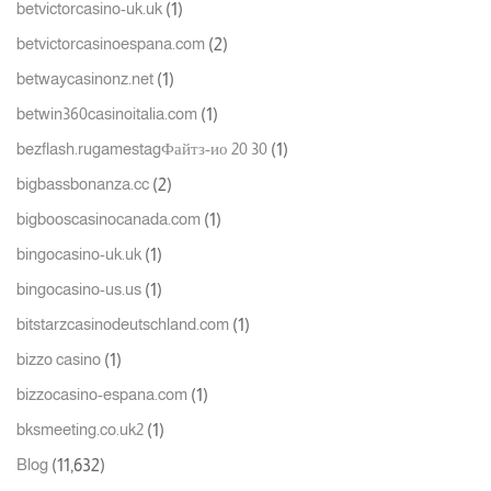
(1)
betvictorcasino-uk.uk
(2)
betvictorcasinoespana.com
(1)
betwaycasinonz.net
(1)
betwin360casinoitalia.com
(1)
bezflash.rugamestagФайтз-ио 20 30
(2)
bigbassbonanza.cc
(1)
bigbooscasinocanada.com
(1)
bingocasino-uk.uk
(1)
bingocasino-us.us
(1)
bitstarzcasinodeutschland.com
(1)
bizzo casino
(1)
bizzocasino-espana.com
(1)
bksmeeting.co.uk2
(11,632)
Blog