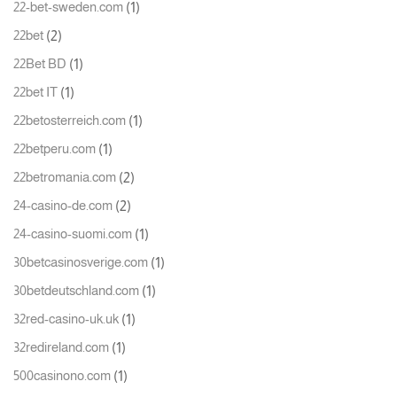
(1)
22-bet-sweden.com
(2)
22bet
(1)
22Bet BD
(1)
22bet IT
(1)
22betosterreich.com
(1)
22betperu.com
(2)
22betromania.com
(2)
24-casino-de.com
(1)
24-casino-suomi.com
(1)
30betcasinosverige.com
(1)
30betdeutschland.com
(1)
32red-casino-uk.uk
(1)
32redireland.com
(1)
500casinono.com