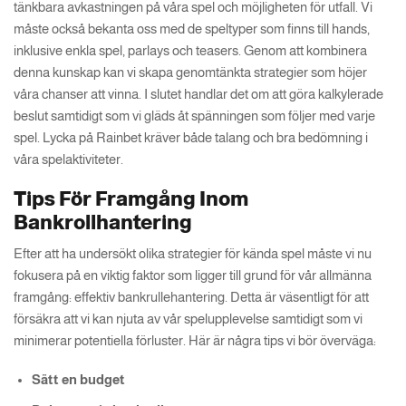
tänkbara avkastningen på våra spel och möjligheten för utfall. Vi
måste också bekanta oss med de speltyper som finns till hands,
inklusive enkla spel, parlays och teasers. Genom att kombinera
denna kunskap kan vi skapa genomtänkta strategier som höjer
våra chanser att vinna. I slutet handlar det om att göra kalkylerade
beslut samtidigt som vi gläds åt spänningen som följer med varje
spel. Lycka på Rainbet kräver både talang och bra bedömning i
våra spelaktiviteter.
Tips För Framgång Inom
Bankrollhantering
Efter att ha undersökt olika strategier för kända spel måste vi nu
fokusera på en viktig faktor som ligger till grund för vår allmänna
framgång: effektiv bankrullehantering. Detta är väsentligt för att
försäkra att vi kan njuta av vår spelupplevelse samtidigt som vi
minimerar potentiella förluster. Här är några tips vi bör överväga:
Sätt en budget