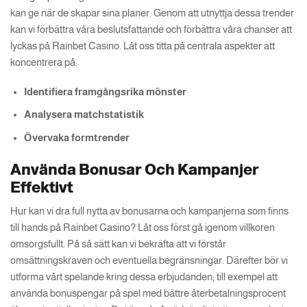
kan ge när de skapar sina planer. Genom att utnyttja dessa trender
kan vi förbättra våra beslutsfattande och förbättra våra chanser att
lyckas på Rainbet Casino. Låt oss titta på centrala aspekter att
koncentrera på:
Identifiera framgångsrika mönster
Analysera matchstatistik
Övervaka formtrender
Använda Bonusar Och Kampanjer
Effektivt
Hur kan vi dra full nytta av bonusarna och kampanjerna som finns
till hands på Rainbet Casino? Låt oss först gå igenom villkoren
omsorgsfullt. På så sätt kan vi bekräfta att vi förstår
omsättningskraven och eventuella begränsningar. Därefter bör vi
utforma vårt spelande kring dessa erbjudanden; till exempel att
använda bonuspengar på spel med bättre återbetalningsprocent