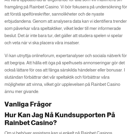
framgång på Rainbet Casino. Vi bör fokusera på undersökning för
att förstå spelföreskrifter, sannolikheter och de nyaste
erbjudandena. Genom att analysera data kan vi identifiera trender
som påverkar våra speltaktiker, vilket leder till mer informerade
beslut. Det är inte bara tur; det gäller att studera spelen vi spelar
och veta när vi ska placera våra insatser.
Vi kan utnyttja onlineforum, expertanalyser och sociala nätverk för
att begripa. Att hålla ett öga på spelhusets annonseringar gör det
också lättare för oss att fånga särskilda händelser eller bonusar. I
slutändan förbättrar det vår speltaktik och förbättrar våra
möjligheter att vinna, vilket gör upplevelsen på Rainbet Casino
ännu mer givande.
Vanliga Frågor
Hur Kan Jag Nå Kundsupporten På
Rainbet Casino?
Om vi behöver assistans kan vi enkelt nå Rainbet Casinos