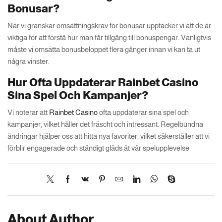
Bonusar?
När vi granskar omsättningskrav för bonusar upptäcker vi att de är
viktiga för att förstå hur man får tillgång till bonuspengar. Vanligtvis
måste vi omsätta bonusbeloppet flera gånger innan vi kan ta ut
några vinster.
Hur Ofta Uppdaterar Rainbet Casino
Sina Spel Och Kampanjer?
Vi noterar att
Rainbet Casino
ofta uppdaterar sina spel och
kampanjer, vilket håller det fräscht och intressant. Regelbundna
ändringar hjälper oss att hitta nya favoriter, vilket säkerställer att vi
förblir engagerade och ständigt gläds åt vår spelupplevelse.
About Author