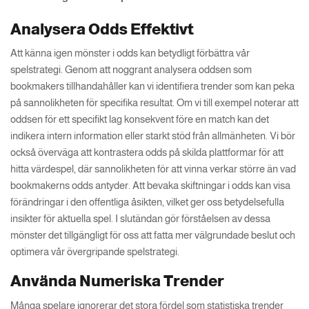
Analysera Odds Effektivt
Att känna igen mönster i odds kan betydligt förbättra vår
spelstrategi. Genom att noggrant analysera oddsen som
bookmakers tillhandahåller kan vi identifiera trender som kan peka
på sannolikheten för specifika resultat. Om vi till exempel noterar att
oddsen för ett specifikt lag konsekvent före en match kan det
indikera intern information eller starkt stöd från allmänheten. Vi bör
också överväga att kontrastera odds på skilda plattformar för att
hitta värdespel, där sannolikheten för att vinna verkar större än vad
bookmakerns odds antyder. Att bevaka skiftningar i odds kan visa
förändringar i den offentliga åsikten, vilket ger oss betydelsefulla
insikter för aktuella spel. I slutändan gör förståelsen av dessa
mönster det tillgängligt för oss att fatta mer välgrundade beslut och
optimera vår övergripande spelstrategi.
Använda Numeriska Trender
Många spelare ignorerar det stora fördel som statistiska trender