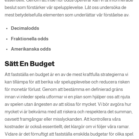
beslut som förstärker vår spelupplevelse. Låt oss undersöka de
mest betydelsefulla elementen som underlättar vår förståelse av:
Decimalodds
Fraktionella odds
Amerikanska odds
Sätt En Budget
Att fastställa en budget är en av de mest kraftfulla strategierna vi
kan tillämpa för att berika vår spelupplevelse och reducera risken
för monetär förlust. Genom att bestämma en definierad gräns
innan vi inleder spela utformar vi en plan som hjälper oss att njuta
av spelen utan ångesten av att slösa för mycket. Vi bör avgöra hur
mycket vi är bekväma med att riskera och respektera det summan,
oavsett framgångar eller misslyckanden. Att kontrollera våra
kostnader är också essentiellt; det klargör om vi följer våra ramar.
Vidare är det förnuftigt att fastställa enskilda budgetar för olika spel.