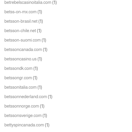
(1)
betrebelscasinoitalia.com
(1)
betss-on-mx.com
(1)
betsson-brasil.net
(1)
betsson-chile.net
(1)
betsson-suomi.com
(1)
betssoncanada.com
(1)
betssoncasino.us
(1)
betssondk.com
(1)
betssongr.com
(1)
betssonitalia.com
(1)
betssonnederland.com
(1)
betssonnorge.com
(1)
betssonsverige.com
(1)
bettyspincanada.com