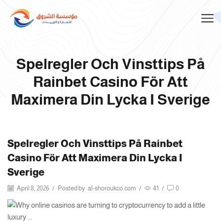
Spelregler Och Vinsttips På
Rainbet Casino För Att
Maximera Din Lycka I Sverige
Spelregler Och Vinsttips På Rainbet
Casino För Att Maximera Din Lycka I
Sverige
April 8, 2026
/
Posted by
al-shoroukco.com
/
41
/
0