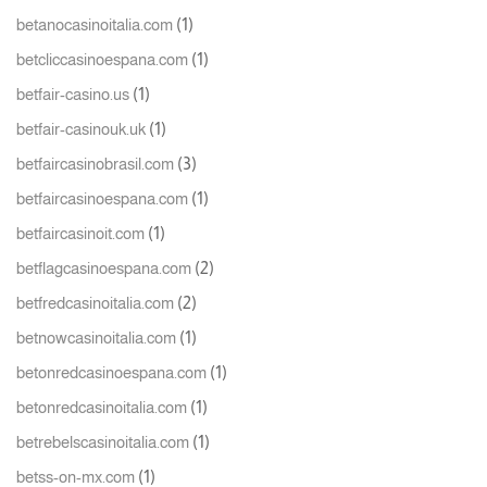
(1)
betanocasinoitalia.com
(1)
betcliccasinoespana.com
(1)
betfair-casino.us
(1)
betfair-casinouk.uk
(3)
betfaircasinobrasil.com
(1)
betfaircasinoespana.com
(1)
betfaircasinoit.com
(2)
betflagcasinoespana.com
(2)
betfredcasinoitalia.com
(1)
betnowcasinoitalia.com
(1)
betonredcasinoespana.com
(1)
betonredcasinoitalia.com
(1)
betrebelscasinoitalia.com
(1)
betss-on-mx.com