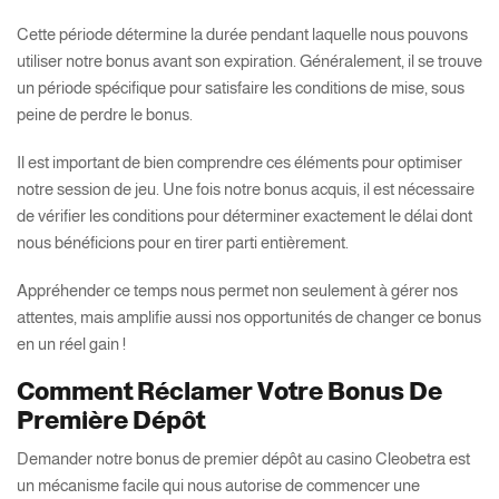
Cette période détermine la durée pendant laquelle nous pouvons
utiliser notre bonus avant son expiration. Généralement, il se trouve
un période spécifique pour satisfaire les conditions de mise, sous
peine de perdre le bonus.
Il est important de bien comprendre ces éléments pour optimiser
notre session de jeu. Une fois notre bonus acquis, il est nécessaire
de vérifier les conditions pour déterminer exactement le délai dont
nous bénéficions pour en tirer parti entièrement.
Appréhender ce temps nous permet non seulement à gérer nos
attentes, mais amplifie aussi nos opportunités de changer ce bonus
en un réel gain !
Comment Réclamer Votre Bonus De
Première Dépôt
Demander notre bonus de premier dépôt au casino Cleobetra est
un mécanisme facile qui nous autorise de commencer une