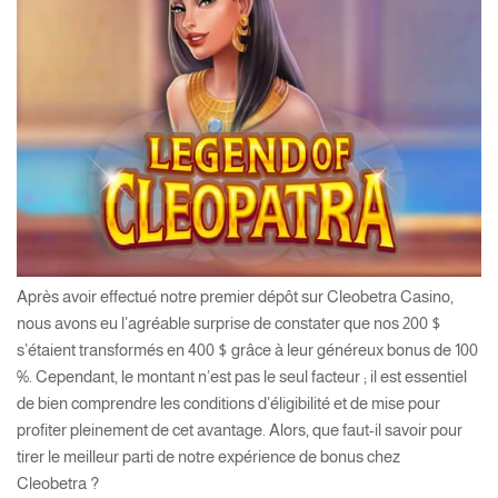
Après avoir effectué notre premier dépôt sur Cleobetra Casino,
nous avons eu l’agréable surprise de constater que nos 200 $
s’étaient transformés en 400 $ grâce à leur généreux bonus de 100
%. Cependant, le montant n’est pas le seul facteur ; il est essentiel
de bien comprendre les conditions d’éligibilité et de mise pour
profiter pleinement de cet avantage. Alors, que faut-il savoir pour
tirer le meilleur parti de notre expérience de bonus chez
Cleobetra ?