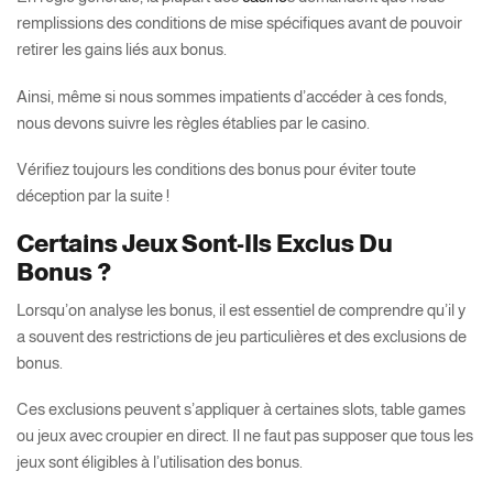
remplissions des conditions de mise spécifiques avant de pouvoir
retirer les gains liés aux bonus.
Ainsi, même si nous sommes impatients d’accéder à ces fonds,
nous devons suivre les règles établies par le casino.
Vérifiez toujours les conditions des bonus pour éviter toute
déception par la suite !
Certains Jeux Sont-Ils Exclus Du
Bonus ?
Lorsqu’on analyse les bonus, il est essentiel de comprendre qu’il y
a souvent des restrictions de jeu particulières et des exclusions de
bonus.
Ces exclusions peuvent s’appliquer à certaines slots, table games
ou jeux avec croupier en direct. Il ne faut pas supposer que tous les
jeux sont éligibles à l’utilisation des bonus.