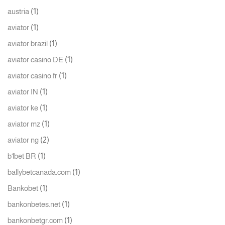
(1)
austria
(1)
aviator
(1)
aviator brazil
(1)
aviator casino DE
(1)
aviator casino fr
(1)
aviator IN
(1)
aviator ke
(1)
aviator mz
(2)
aviator ng
(1)
b1bet BR
(1)
ballybetcanada.com
(1)
Bankobet
(1)
bankonbetes.net
(1)
bankonbetgr.com