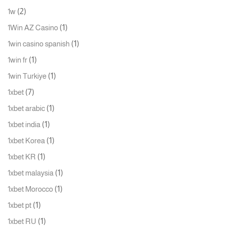
(2)
1w
(1)
1Win AZ Casino
(1)
1win casino spanish
(1)
1win fr
(1)
1win Turkiye
(7)
1xbet
(1)
1xbet arabic
(1)
1xbet india
(1)
1xbet Korea
(1)
1xbet KR
(1)
1xbet malaysia
(1)
1xbet Morocco
(1)
1xbet pt
(1)
1xbet RU