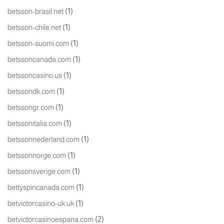
(1)
betsson-brasil.net
(1)
betsson-chile.net
(1)
betsson-suomi.com
(1)
betssoncanada.com
(1)
betssoncasino.us
(1)
betssondk.com
(1)
betssongr.com
(1)
betssonitalia.com
(1)
betssonnederland.com
(1)
betssonnorge.com
(1)
betssonsverige.com
(1)
bettyspincanada.com
(1)
betvictorcasino-uk.uk
(2)
betvictorcasinoespana.com