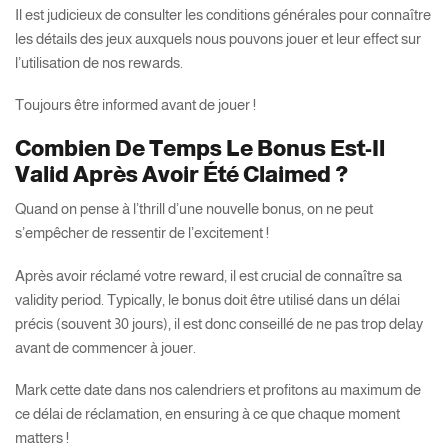
Il est judicieux de consulter les conditions générales pour connaître
les détails des jeux auxquels nous pouvons jouer et leur effect sur
l’utilisation de nos rewards.
Toujours être informed avant de jouer !
Combien De Temps Le Bonus Est-Il
Valid Après Avoir Été Claimed ?
Quand on pense à l’thrill d’une nouvelle bonus, on ne peut
s’empêcher de ressentir de l’excitement !
Après avoir réclamé votre reward, il est crucial de connaître sa
validity period. Typically, le bonus doit être utilisé dans un délai
précis (souvent 30 jours), il est donc conseillé de ne pas trop delay
avant de commencer à jouer.
Mark cette date dans nos calendriers et profitons au maximum de
ce délai de réclamation, en ensuring à ce que chaque moment
matters !