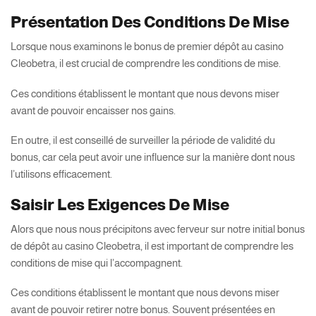
Présentation Des Conditions De Mise
Lorsque nous examinons le bonus de premier dépôt au casino
Cleobetra, il est crucial de comprendre les conditions de mise.
Ces conditions établissent le montant que nous devons miser
avant de pouvoir encaisser nos gains.
En outre, il est conseillé de surveiller la période de validité du
bonus, car cela peut avoir une influence sur la manière dont nous
l’utilisons efficacement.
Saisir Les Exigences De Mise
Alors que nous nous précipitons avec ferveur sur notre initial bonus
de dépôt au casino Cleobetra, il est important de comprendre les
conditions de mise qui l’accompagnent.
Ces conditions établissent le montant que nous devons miser
avant de pouvoir retirer notre bonus. Souvent présentées en