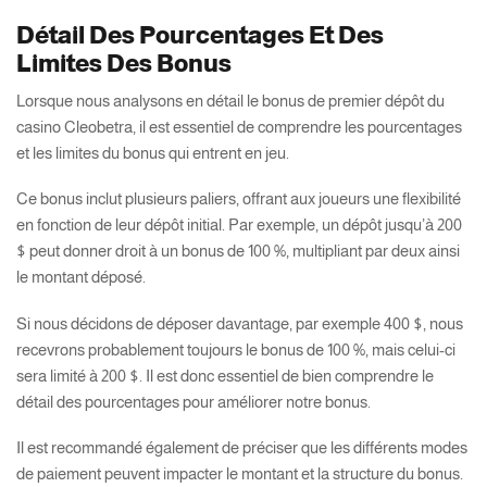
Détail Des Pourcentages Et Des
Limites Des Bonus
Lorsque nous analysons en détail le bonus de premier dépôt du
casino Cleobetra, il est essentiel de comprendre les pourcentages
et les limites du bonus qui entrent en jeu.
Ce bonus inclut plusieurs paliers, offrant aux joueurs une flexibilité
en fonction de leur dépôt initial. Par exemple, un dépôt jusqu’à 200
$ peut donner droit à un bonus de 100 %, multipliant par deux ainsi
le montant déposé.
Si nous décidons de déposer davantage, par exemple 400 $, nous
recevrons probablement toujours le bonus de 100 %, mais celui-ci
sera limité à 200 $. Il est donc essentiel de bien comprendre le
détail des pourcentages pour améliorer notre bonus.
Il est recommandé également de préciser que les différents modes
de paiement peuvent impacter le montant et la structure du bonus.