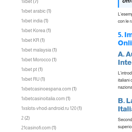
Offr
1xbet
(7)
1xbet arabic
(1)
L’esemp
1xbet india
(1)
con le r
1xbet Korea
(1)
5. I
1xbet KR
(1)
Onli
1xbet malaysia
(1)
A. A
1xbet Morocco
(1)
Inte
1xbet pt
(1)
L’introd
1xbet RU
(1)
italiani
naziona
1xbetcasinoespana.com
(1)
1xbetcasinoitalia.com
(1)
B. L
Ital
1xslots-vhod-android.ru 120
(1)
2
(2)
Secondo 
superio
21casinofi.com
(1)