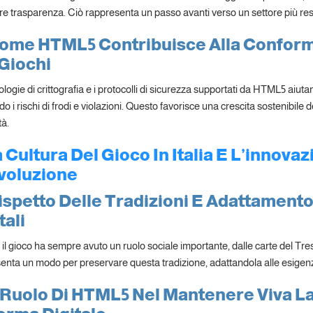
e trasparenza. Ciò rappresenta un passo avanti verso un settore più resp
Come HTML5 Contribuisce Alla Conformi
Giochi
logie di crittografia e i protocolli di sicurezza supportati da HTML5 aiutan
o i rischi di frodi e violazioni. Questo favorisce una crescita sostenibile de
à.
a Cultura Del Gioco In Italia E L’innov
Evoluzione
ispetto Delle Tradizioni E Adattament
tali
a, il gioco ha sempre avuto un ruolo sociale importante, dalle carte del Tre
enta un modo per preservare questa tradizione, adattandola alle esigenze
l Ruolo Di HTML5 Nel Mantenere Viva L