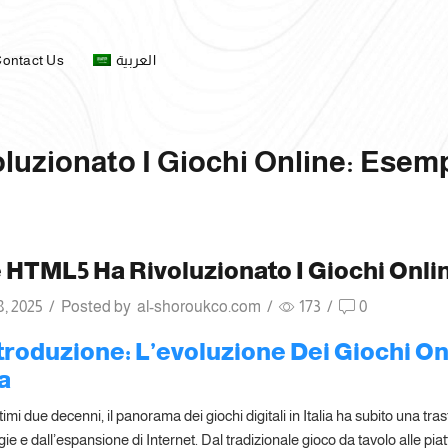
ontact Us
العربية
uzionato I Giochi Online: Esemp
HTML5 Ha Rivoluzionato I Giochi Onli
8, 2025
/
Posted by
al-shoroukco.com
/
173
/
0
ntroduzione: L’evoluzione Dei Giochi On
ia
timi due decenni, il panorama dei giochi digitali in Italia ha subito una t
ie e dall’espansione di Internet. Dal tradizionale gioco da tavolo alle piatta