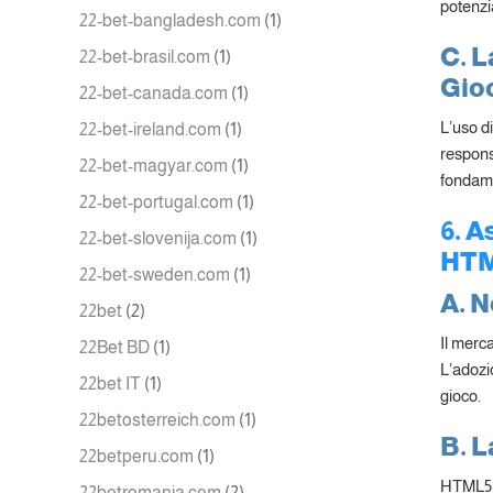
potenzia
22-bet-bangladesh.com
(1)
C. L
22-bet-brasil.com
(1)
Gio
22-bet-canada.com
(1)
L’uso d
22-bet-ireland.com
(1)
responsa
22-bet-magyar.com
(1)
fondame
22-bet-portugal.com
(1)
6. A
22-bet-slovenija.com
(1)
HT
22-bet-sweden.com
(1)
A. 
22bet
(2)
Il merc
22Bet BD
(1)
L’adozio
22bet IT
(1)
gioco.
22betosterreich.com
(1)
B. L
22betperu.com
(1)
HTML5 c
22betromania.com
(2)