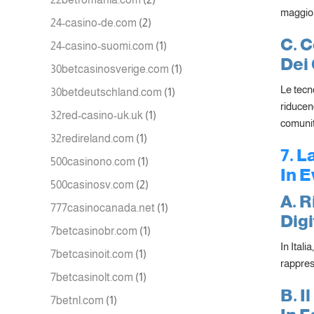
maggior
24-casino-de.com
(2)
C. 
24-casino-suomi.com
(1)
Dei 
30betcasinosverige.com
(1)
Le tecno
30betdeutschland.com
(1)
riducend
32red-casino-uk.uk
(1)
comunit
32redireland.com
(1)
7. L
500casinono.com
(1)
In 
500casinosv.com
(2)
A. R
777casinocanada.net
(1)
Digi
7betcasinobr.com
(1)
In Itali
7betcasinoit.com
(1)
rappres
7betcasinolt.com
(1)
B. I
7betnl.com
(1)