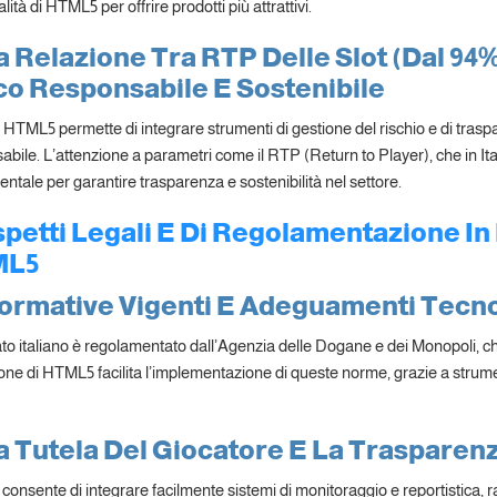
lità di HTML5 per offrire prodotti più attrattivi.
a Relazione Tra RTP Delle Slot (dal 94%
co Responsabile E Sostenibile
i HTML5 permette di integrare strumenti di gestione del rischio e di tras
bile. L’attenzione a parametri come il RTP (Return to Player), che in Ita
ntale per garantire trasparenza e sostenibilità nel settore.
spetti Legali E Di Regolamentazione In 
ML5
Normative Vigenti E Adeguamenti Tecno
ato italiano è regolamentato dall’Agenzia delle Dogane e dei Monopoli, ch
ne di HTML5 facilita l’implementazione di queste norme, grazie a strumenti
a Tutela Del Giocatore E La Trasparenz
onsente di integrare facilmente sistemi di monitoraggio e reportistica, r