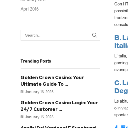
Con HTML
April 2016
possibil
tradizio
consoli
B. L
SEARCH
Ital
L’Italia
Trending Posts
gaming.
ovunque 
Golden Crown Casino: Your
C. L
Ultimate Guide To ...
Degl
January 16, 2026
Le abitu
Golden Crown Casino Login: Your
o in vi
24/7 Customer ...
spontan
January 16, 2026
4. 