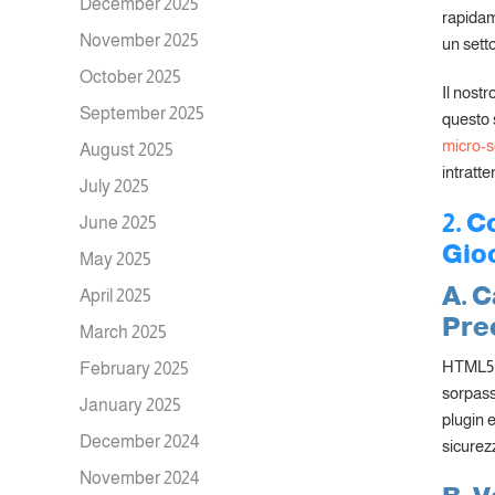
December 2025
rapidame
November 2025
un setto
October 2025
Il nost
September 2025
questo s
micro-s
August 2025
intratte
July 2025
2. 
June 2025
Gio
May 2025
A. C
April 2025
Pre
March 2025
HTML5, r
February 2025
sorpassa
January 2025
plugin 
December 2024
sicurez
November 2024