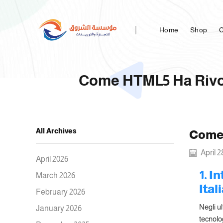
Home
Shop
C
Come HTML5 Ha Rivol
All Archives
Come 
April 2
April 2026
1. I
March 2026
Ital
February 2026
Negli ul
January 2026
tecnolog