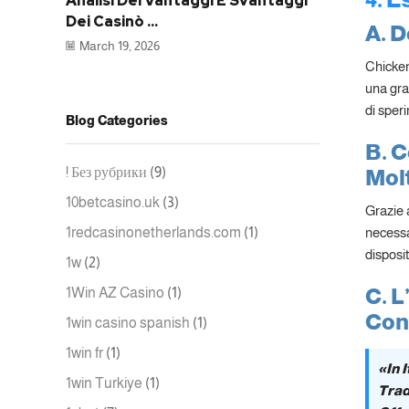
Analisi Dei Vantaggi E Svantaggi
Dei Casinò ...
A. D
March 19, 2026
Chicken
una graf
di sper
Blog Categories
B. 
! Без рубрики
(9)
Molt
10betcasino.uk
(3)
Grazie 
1redcasinonetherlands.com
(1)
necessar
disposi
1w
(2)
C. L
1Win AZ Casino
(1)
Con 
1win casino spanish
(1)
1win fr
(1)
«In 
1win Turkiye
(1)
Trad