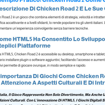
escrizione Di Chicken Road 2 E Le Sue 
 Road 2 è un gioco che combina elementi di strategia, velocità e intratte
ica accattivante e a livelli sfidanti, lo rende popolare tra gli utenti itali
imentare un’esperienza coinvolgente senza barriere tecniche.
Come HTML5 Ha Consentito Lo Sviluppo
eplici Piattaforme
a HTML5, Chicken Road 2 è accessibile su desktop, smartphone e tablet,
io installare plugin o software aggiuntivi, facilitando l’accesso e aumentan
tivi permette di giocare ovunque, in modo semplice e rapido.
’importanza Di Giochi Come Chicken Roa
Attenzione A Aspetti Culturali E Di In
Italia, Il Gioco Rappresenta Non Solo Divertimento, Ma Anche
izioni Culturali. Con L’innovazione Di HTML5, I Giochi Digitali