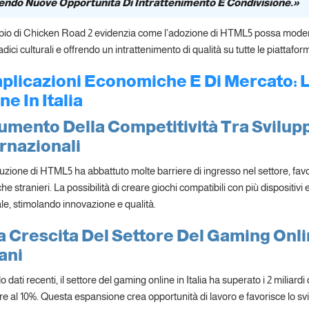
endo Nuove Opportunità Di Intrattenimento E Condivisione.»
io di Chicken Road 2 evidenzia come l’adozione di HTML5 possa moderni
adici culturali e offrendo un intrattenimento di qualità su tutte le piattafor
mplicazioni Economiche E Di Mercato: L
ne In Italia
umento Della Competitività Tra Sviluppa
rnazionali
uzione di HTML5 ha abbattuto molte barriere di ingresso nel settore, favor
 che stranieri. La possibilità di creare giochi compatibili con più disposit
le, stimolando innovazione e qualità.
a Crescita Del Settore Del Gaming Onli
iani
dati recenti, il settore del gaming online in Italia ha superato i 2 miliardi
re al 10%. Questa espansione crea opportunità di lavoro e favorisce lo svi