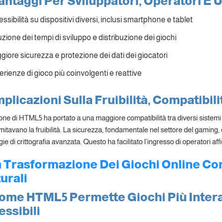
antaggi Per Sviluppatori, Operatori E Ut
ssibilità su dispositivi diversi, inclusi smartphone e tablet
zione dei tempi di sviluppo e distribuzione dei giochi
iore sicurezza e protezione dei dati dei giocatori
rienze di gioco più coinvolgenti e reattive
mplicazioni Sulla Fruibilità, Compatibil
one di HTML5 ha portato a una maggiore compatibilità tra diversi sistemi 
mitavano la fruibilità. La sicurezza, fondamentale nel settore del gaming, 
ie di crittografia avanzata. Questo ha facilitato l’ingresso di operatori affi
a Trasformazione Dei Giochi Online Co
urali
ome HTML5 Permette Giochi Più Interat
ssibili