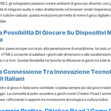
5, gli sviluppatori possono creare ambienti di gioco più dinamici, con grafi
ità di integrare audio e video direttamente nel browser rende l’esperienza 
ni ludiche radicate, questa evoluzione permette di vivere il gioco digitale
date.
a Possibilità Di Giocare Su Dispositivi
ia
, tra i paesi europei con la più alta penetrazione di smartphone, ha visto un
 HTML5 consente di adattare i giochi alle dimensioni e alle caratteristic
ci si trovi. Questa flessibilità ha favorito la diffusione di giochi tra tutte l
a Connessione Tra Innovazione Tecnolo
i Italiani
dini di gioco in Italia sono cambiate: si passa sempre più dal gioco tradi
aggio. La comodità di poter accedere a giochi come Chicken Road 2 anche
ea, rafforzando il rapporto tra innovazione tecnologica e cultura ludica.
Esempio Pratico: Chicken Road 2 Come 