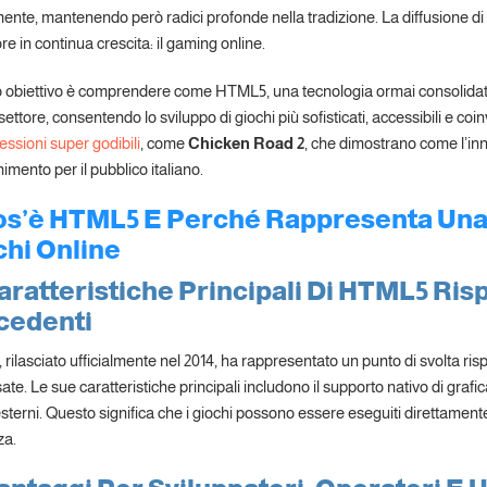
nte, mantenendo però radici profonde nella tradizione. La diffusione di Int
re in continua crescita: il gaming online.
ro obiettivo è comprendere come HTML5, una tecnologia ormai consolidata
ettore, consentendo lo sviluppo di giochi più sofisticati, accessibili e coi
essioni super godibili
, come
Chicken Road 2
, che dimostrano come l’inn
nimento per il pubblico italiano.
Cos’è HTML5 E Perché Rappresenta Una 
chi Online
aratteristiche Principali Di HTML5 Ris
cedenti
ilasciato ufficialmente nel 2014, ha rappresentato un punto di svolta risp
te. Le sue caratteristiche principali includono il supporto nativo di graf
esterni. Questo significa che i giochi possono essere eseguiti direttamen
za.