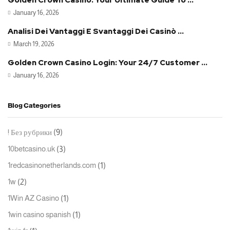
January 16, 2026
Analisi Dei Vantaggi E Svantaggi Dei Casinò ...
March 19, 2026
Golden Crown Casino Login: Your 24/7 Customer ...
January 16, 2026
Blog Categories
(9)
! Без рубрики
(3)
10betcasino.uk
(1)
1redcasinonetherlands.com
(2)
1w
(1)
1Win AZ Casino
(1)
1win casino spanish