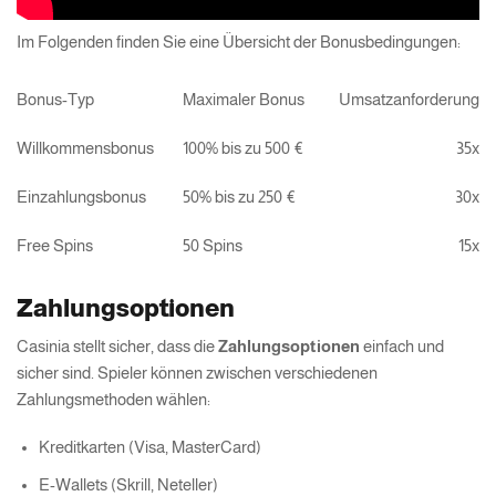
Im Folgenden finden Sie eine Übersicht der Bonusbedingungen:
Bonus-Typ
Maximaler Bonus
Umsatzanforderung
Willkommensbonus
100% bis zu 500 €
35x
Einzahlungsbonus
50% bis zu 250 €
30x
Free Spins
50 Spins
15x
Zahlungsoptionen
Casinia stellt sicher, dass die
Zahlungsoptionen
einfach und
sicher sind. Spieler können zwischen verschiedenen
Zahlungsmethoden wählen:
Kreditkarten (Visa, MasterCard)
E-Wallets (Skrill, Neteller)