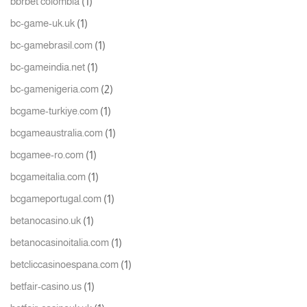
(1)
bbrbet colombia
(1)
bc-game-uk.uk
(1)
bc-gamebrasil.com
(1)
bc-gameindia.net
(2)
bc-gamenigeria.com
(1)
bcgame-turkiye.com
(1)
bcgameaustralia.com
(1)
bcgamee-ro.com
(1)
bcgameitalia.com
(1)
bcgameportugal.com
(1)
betanocasino.uk
(1)
betanocasinoitalia.com
(1)
betcliccasinoespana.com
(1)
betfair-casino.us