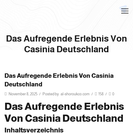
Das Aufregende Erlebnis Von
Casinia Deutschland
Das Aufregende Erlebnis Von Casinia
Deutschland
November 8, 2025
/
Posted by
al-shoroukco.com
/
158
/
0
Das Aufregende Erlebnis
Von Casinia Deutschland
Inhaltsverzeichnis