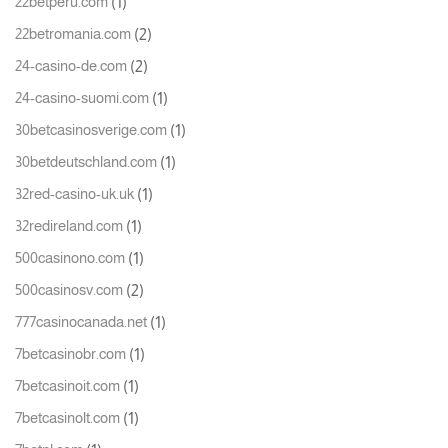
(1)
22betperu.com
(2)
22betromania.com
(2)
24-casino-de.com
(1)
24-casino-suomi.com
(1)
30betcasinosverige.com
(1)
30betdeutschland.com
(1)
32red-casino-uk.uk
(1)
32redireland.com
(1)
500casinono.com
(2)
500casinosv.com
(1)
777casinocanada.net
(1)
7betcasinobr.com
(1)
7betcasinoit.com
(1)
7betcasinolt.com