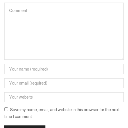
Save my name, email, and website in this browser for the next
time I comment.