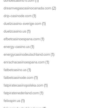
(1)
donbetcasino-it.com
(2)
dreamvegascasinocanada.com
(1)
drip-casinode.com
(1)
duelzcasino-sverige.com
(1)
duelzcasino.us
(1)
efbetcasinoespana.com
(1)
energy-casino.us
(1)
energycasinodeutschland.com
(1)
enrachacasinoespana.com
(1)
fatbetcasino.us
(1)
fatbetcasinode.com
(1)
fatpiratecasinopolska.com
(1)
fatpiratenederland.com
(1)
felixspin.us