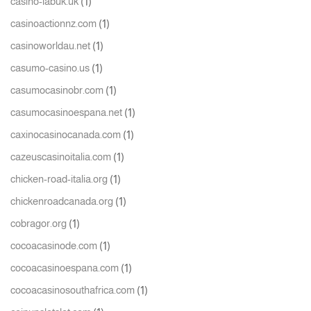
(1)
casino-labuk.uk
(1)
casinoactionnz.com
(1)
casinoworldau.net
(1)
casumo-casino.us
(1)
casumocasinobr.com
(1)
casumocasinoespana.net
(1)
caxinocasinocanada.com
(1)
cazeuscasinoitalia.com
(1)
chicken-road-italia.org
(1)
chickenroadcanada.org
(1)
cobragor.org
(1)
cocoacasinode.com
(1)
cocoacasinoespana.com
(1)
cocoacasinosouthafrica.com