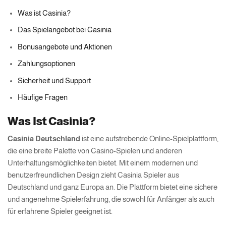
Was ist Casinia?
Das Spielangebot bei Casinia
Bonusangebote und Aktionen
Zahlungsoptionen
Sicherheit und Support
Häufige Fragen
Was Ist Casinia?
Casinia Deutschland
ist eine aufstrebende Online-Spielplattform,
die eine breite Palette von Casino-Spielen und anderen
Unterhaltungsmöglichkeiten bietet. Mit einem modernen und
benutzerfreundlichen Design zieht Casinia Spieler aus
Deutschland und ganz Europa an. Die Plattform bietet eine sichere
und angenehme Spielerfahrung, die sowohl für Anfänger als auch
für erfahrene Spieler geeignet ist.