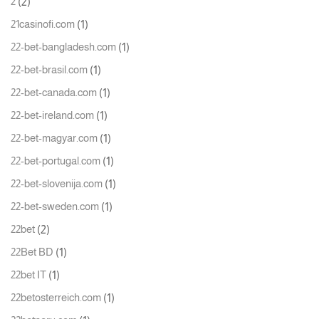
(2)
2
(1)
21casinofi.com
(1)
22-bet-bangladesh.com
(1)
22-bet-brasil.com
(1)
22-bet-canada.com
(1)
22-bet-ireland.com
(1)
22-bet-magyar.com
(1)
22-bet-portugal.com
(1)
22-bet-slovenija.com
(1)
22-bet-sweden.com
(2)
22bet
(1)
22Bet BD
(1)
22bet IT
(1)
22betosterreich.com