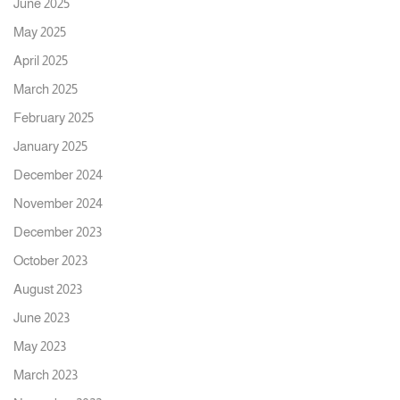
June 2025
May 2025
April 2025
March 2025
February 2025
January 2025
December 2024
November 2024
December 2023
October 2023
August 2023
June 2023
May 2023
March 2023