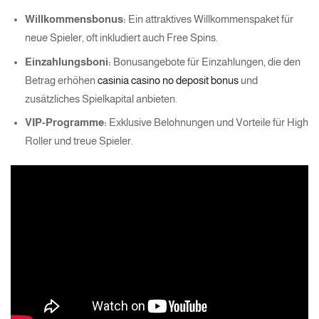
Willkommensbonus:
Ein attraktives Willkommenspaket für
neue Spieler, oft inkludiert auch Free Spins.
Einzahlungsboni:
Bonusangebote für Einzahlungen, die den
Betrag erhöhen
casinia casino no deposit bonus
und
zusätzliches Spielkapital anbieten.
VIP-Programme:
Exklusive Belohnungen und Vorteile für High
Roller und treue Spieler.