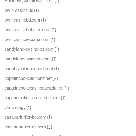
(1)
Business, Small Business
(1)
bwin-casino.us
(1)
bwincasinobd.com
(1)
bwincasinobelgium.com
(1)
bwincasinoespana.com
(1)
candyland-casino-es.com
(1)
candylandcasinode.com
(1)
canplaycasinocanada.net
(2)
captaincookcasinonz.net
(1)
captaincookscasinocanada.net
(1)
captainjackcasinofrance.com
(1)
Cardiology
(1)
casapariurilor-be.com
(2)
casapariurilor-dk.com