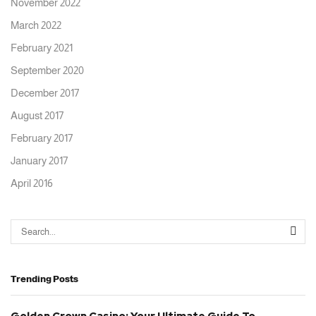
November 2022
March 2022
February 2021
September 2020
December 2017
August 2017
February 2017
January 2017
April 2016
Trending Posts
Golden Crown Casino: Your Ultimate Guide To ...