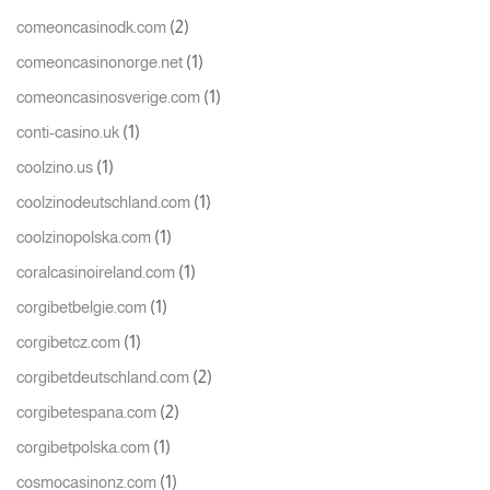
(2)
comeoncasinodk.com
(1)
comeoncasinonorge.net
(1)
comeoncasinosverige.com
(1)
conti-casino.uk
(1)
coolzino.us
(1)
coolzinodeutschland.com
(1)
coolzinopolska.com
(1)
coralcasinoireland.com
(1)
corgibetbelgie.com
(1)
corgibetcz.com
(2)
corgibetdeutschland.com
(2)
corgibetespana.com
(1)
corgibetpolska.com
(1)
cosmocasinonz.com