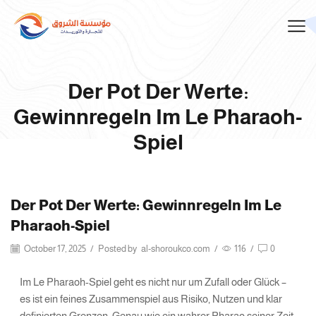
Der Pot Der Werte:
Gewinnregeln Im Le Pharaoh-
Spiel
Der Pot Der Werte: Gewinnregeln Im Le
Pharaoh-Spiel
October 17, 2025
/
Posted by
al-shoroukco.com
/
116
/
0
Im Le Pharaoh-Spiel geht es nicht nur um Zufall oder Glück –
es ist ein feines Zusammenspiel aus Risiko, Nutzen und klar
definierten Grenzen. Genau wie ein wahrer Pharao seiner Zeit