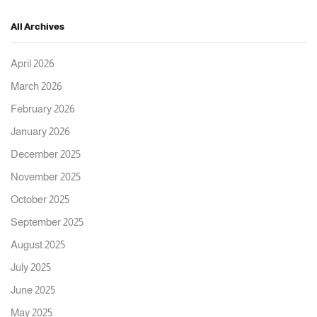
All Archives
April 2026
March 2026
February 2026
January 2026
December 2025
November 2025
October 2025
September 2025
August 2025
July 2025
June 2025
May 2025