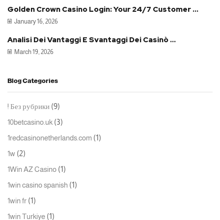
Golden Crown Casino Login: Your 24/7 Customer ...
January 16, 2026
Analisi Dei Vantaggi E Svantaggi Dei Casinò ...
March 19, 2026
Blog Categories
(9)
! Без рубрики
(3)
10betcasino.uk
(1)
1redcasinonetherlands.com
(2)
1w
(1)
1Win AZ Casino
(1)
1win casino spanish
(1)
1win fr
(1)
1win Turkiye