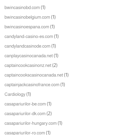
(1)
bwincasinobd.com
(1)
bwincasinobelgium.com
(1)
bwincasinoespana.com
(1)
candyland-casino-es.com
(1)
candylandcasinode.com
(1)
canplaycasinocanada.net
(2)
captaincookcasinonz.net
(1)
captaincookscasinocanada.net
(1)
captainjackcasinofrance.com
(1)
Cardiology
(1)
casapariurilor-be.com
(2)
casapariurilor-dk.com
(1)
casapariurilor-hungary.com
(1)
casapariurilor-ro.com