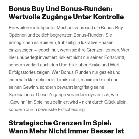
Bonus Buy Und Bonus-Runden:
Wertvolle Zugänge Unter Kontrolle
Ein weiterer intelligenter Mechanismus sind die Bonus-Buy-
Optionen und zeitlich begrenzten Bonus-Runden. Sie
ermöglichen es Spielern, frühzeitig in lukrative Phasen
einzusteigen – jedoch nur, wenn sie ihre Grenzen kennen. Wer
hier unüberlegt investiert, riskiert nicht nur seinen Fortschritt,
sondern verliert auch den Überblick über Risiko und Wert.
Erfolgsstories zeigen: Wer Bonus-Runden nur gezielt und
innerhalb klar definierter Limits nutzt, maximiert nicht nur
seinen Gewinn, sondern bewahrt langfristig seine
Spielbalance. Diese Zugänge verändern dynamisch, wie
„Gewinn“ im Spiel neu definiert wird – nicht durch Glück allein,
sondern durch bewusste Entscheidung.
Strategische Grenzen Im Spiel:
Wann Mehr Nicht Immer Besser Ist