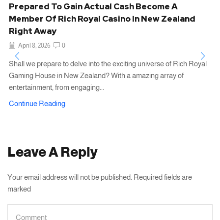
Prepared To Gain Actual Cash Become A
Member Of Rich Royal Casino In New Zealand
Right Away
April 8, 2026
0
Shall we prepare to delve into the exciting universe of Rich Royal
Gaming House in New Zealand? With a amazing array of
entertainment, from engaging...
Continue Reading
Leave A Reply
Your email address will not be published. Required fields are
marked