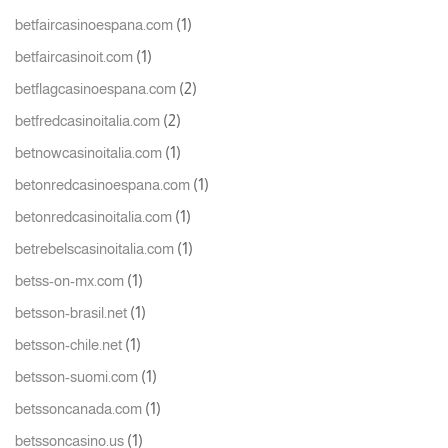
(1)
betfaircasinoespana.com
(1)
betfaircasinoit.com
(2)
betflagcasinoespana.com
(2)
betfredcasinoitalia.com
(1)
betnowcasinoitalia.com
(1)
betonredcasinoespana.com
(1)
betonredcasinoitalia.com
(1)
betrebelscasinoitalia.com
(1)
betss-on-mx.com
(1)
betsson-brasil.net
(1)
betsson-chile.net
(1)
betsson-suomi.com
(1)
betssoncanada.com
(1)
betssoncasino.us