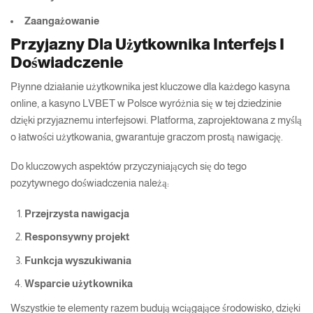
Zaangażowanie
Przyjazny Dla Użytkownika Interfejs I
Doświadczenie
Płynne działanie użytkownika jest kluczowe dla każdego kasyna
online, a kasyno LVBET w Polsce wyróżnia się w tej dziedzinie
dzięki przyjaznemu interfejsowi. Platforma, zaprojektowana z myślą
o łatwości użytkowania, gwarantuje graczom prostą nawigację.
Do kluczowych aspektów przyczyniających się do tego
pozytywnego doświadczenia należą:
Przejrzysta nawigacja
Responsywny projekt
Funkcja wyszukiwania
Wsparcie użytkownika
Wszystkie te elementy razem budują wciągające środowisko, dzięki