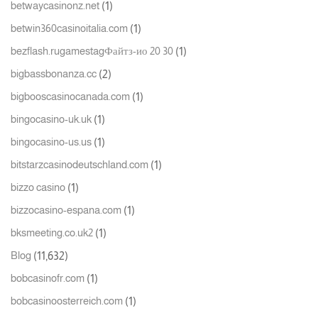
(1)
betwaycasinonz.net
(1)
betwin360casinoitalia.com
(1)
bezflash.rugamestagФайтз-ио 20 30
(2)
bigbassbonanza.cc
(1)
bigbooscasinocanada.com
(1)
bingocasino-uk.uk
(1)
bingocasino-us.us
(1)
bitstarzcasinodeutschland.com
(1)
bizzo casino
(1)
bizzocasino-espana.com
(1)
bksmeeting.co.uk2
(11,632)
Blog
(1)
bobcasinofr.com
(1)
bobcasinoosterreich.com