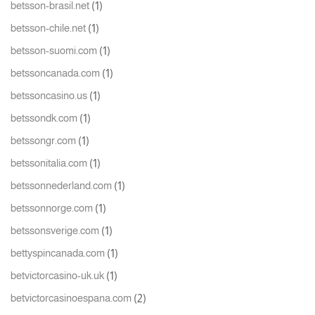
(1)
betsson-brasil.net
(1)
betsson-chile.net
(1)
betsson-suomi.com
(1)
betssoncanada.com
(1)
betssoncasino.us
(1)
betssondk.com
(1)
betssongr.com
(1)
betssonitalia.com
(1)
betssonnederland.com
(1)
betssonnorge.com
(1)
betssonsverige.com
(1)
bettyspincanada.com
(1)
betvictorcasino-uk.uk
(2)
betvictorcasinoespana.com