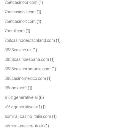
(1)
7betcasinobr.com
(1)
7betcasinoit.com
(1)
7betcasinolt.com
(1)
7betnl.com
(1)
7bitcasinodeutschland.com
(1)
8888casino.uk
(1)
8888casinoespana.com
(1)
8888casinoromania.com
(1)
888casinomexico.com
(1)
98onqxnet9
(6)
a16z generative ai
(1)
a16z generative ai 1
(1)
admiral-casino-italia.com
(1)
admiral-casino-uk.uk