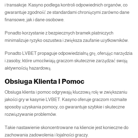
i transakcje. Kasyno podlega kontroli odpowiednich organów, co
gwarantuje zgodność ze standardami chroniącymi zarówno dane
finansowe, jak i dane osobowe.
Ponadto korzystanie z bezpiecznych bramek płatniczych
minimalizuje ryzyko oszustwa i zwiększa zaufanie użytkowników.
Ponadto LVBET propaguje odpowiedzialną grę, oferując narzędzia
i zasoby, które umożliwiają graczom skutecznie zarządzać swoją
aktywnością hazardową.
Obsługa Klienta I Pomoc
Obsługa klienta i pomoc odgrywają kluczową rolę w zwiększaniu
jakości gry w kasynie LVBET. Kasyno oferuje graczom rozmaite
sposoby uzyskania pomocy, co gwarantuje szybkie i skuteczne
rozwiązywanie problemów.
Takie nastawienie skoncentrowane na kliencie jest konieczne do
zachowania zadowolenia i lojalności graczy.