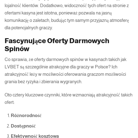
lojalność klientów. Dodatkowo, widoczność tych ofert na stronie z
ofertami kasyna jest istotna, ponieważ pozwala na jasną
komunikację o zaletach, budując tym samym przyjazną atmosferę
dla potencjalnych graczy.
Fascynujące Oferty Darmowych
Spinów
Co sprawia, że oferty darmowych spinów w kasynach takich jak
LVBET są szczególnie atrakcyjne dla graczy w Polsce? Ich
atrakcyjność leży w możliwości oferowania graczom możliwości
grania bez ryzyka i zbierania wygranych.
Oto cztery kluczowe czynniki, które wzmacniają atrakcyjność takich
ofert:
Różnorodność
Dostępność
Efektywność kosztowa