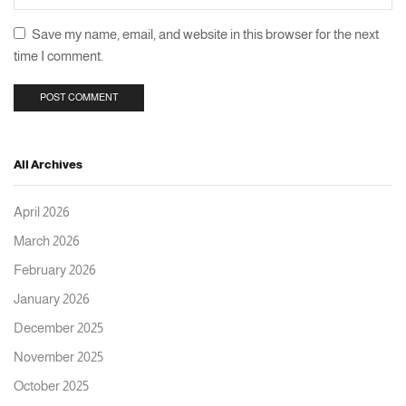
Save my name, email, and website in this browser for the next
time I comment.
All Archives
April 2026
March 2026
February 2026
January 2026
December 2025
November 2025
October 2025