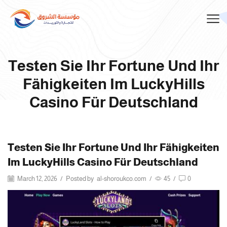
Testen Sie Ihr Fortune Und Ihr
Fähigkeiten Im LuckyHills
Casino Für Deutschland
Testen Sie Ihr Fortune Und Ihr Fähigkeiten
Im LuckyHills Casino Für Deutschland
March 12, 2026
/
Posted by
al-shoroukco.com
/
45
/
0