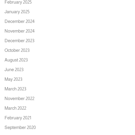
February 2025
January 2025
December 2024
November 2024
December 2023
October 2023
August 2023
June 2023
May 2023
March 2023
November 2022
March 2022
February 2021
September 2020