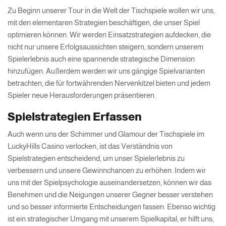
Zu Beginn unserer Tour in die Welt der Tischspiele wollen wir uns,
mit den elementaren Strategien beschäftigen, die unser Spiel
optimieren können. Wir werden Einsatzstrategien aufdecken, die
nicht nur unsere Erfolgsaussichten steigern, sondern unserem
Spielerlebnis auch eine spannende strategische Dimension
hinzufügen. Außerdem werden wir uns gängige Spielvarianten
betrachten, die für fortwährenden Nervenkitzel bieten und jedem
Spieler neue Herausforderungen präsentieren.
Spielstrategien Erfassen
Auch wenn uns der Schimmer und Glamour der Tischspiele im
LuckyHills Casino verlocken, ist das Verständnis von
Spielstrategien entscheidend, um unser Spielerlebnis zu
verbessern und unsere Gewinnchancen zu erhöhen. Indem wir
uns mit der Spielpsychologie auseinandersetzen, können wir das
Benehmen und die Neigungen unserer Gegner besser verstehen
und so besser informierte Entscheidungen fassen. Ebenso wichtig
ist ein strategischer Umgang mit unserem Spielkapital; er hilft uns,