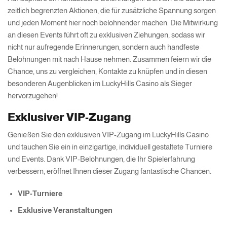
zeitlich begrenzten Aktionen, die für zusätzliche Spannung sorgen
und jeden Moment hier noch belohnender machen. Die Mitwirkung
an diesen Events führt oft zu exklusiven Ziehungen, sodass wir
nicht nur aufregende Erinnerungen, sondern auch handfeste
Belohnungen mit nach Hause nehmen. Zusammen feiern wir die
Chance, uns zu vergleichen, Kontakte zu knüpfen und in diesen
besonderen Augenblicken im LuckyHills Casino als Sieger
hervorzugehen!
Exklusiver VIP-Zugang
Genießen Sie den exklusiven VIP-Zugang im LuckyHills Casino
und tauchen Sie ein in einzigartige, individuell gestaltete Turniere
und Events. Dank VIP-Belohnungen, die Ihr Spielerfahrung
verbessern, eröffnet Ihnen dieser Zugang fantastische Chancen.
VIP-Turniere
Exklusive Veranstaltungen