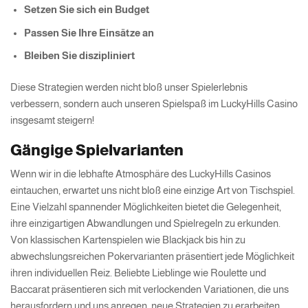
Setzen Sie sich ein Budget
Passen Sie Ihre Einsätze an
Bleiben Sie diszipliniert
Diese Strategien werden nicht bloß unser Spielerlebnis
verbessern, sondern auch unseren Spielspaß im LuckyHills Casino
insgesamt steigern!
Gängige Spielvarianten
Wenn wir in die lebhafte Atmosphäre des LuckyHills Casinos
eintauchen, erwartet uns nicht bloß eine einzige Art von Tischspiel.
Eine Vielzahl spannender Möglichkeiten bietet die Gelegenheit,
ihre einzigartigen Abwandlungen und Spielregeln zu erkunden.
Von klassischen Kartenspielen wie Blackjack bis hin zu
abwechslungsreichen Pokervarianten präsentiert jede Möglichkeit
ihren individuellen Reiz. Beliebte Lieblinge wie Roulette und
Baccarat präsentieren sich mit verlockenden Variationen, die uns
herausfordern und uns anregen, neue Strategien zu erarbeiten.