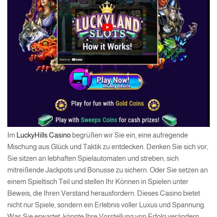
Im
LuckyHills Casino
begrüßen wir Sie ein, eine aufregende
Mischung aus Glück und Taktik zu entdecken. Denken Sie sich vor,
Sie sitzen an lebhaften Spielautomaten und streben, sich
mitreißende Jackpots und Bonusse zu sichern. Oder Sie setzen an
einem Spieltisch Teil und stellen Ihr Können in Spielen unter
Beweis, die Ihren Verstand herausfordern. Dieses Casino bietet
nicht nur Spiele, sondern ein Erlebnis voller Luxus und Spannung.
Was Sie erwartet, könnte Ihre Vorstellung von Erfolg verändern…