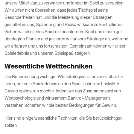
unsere Mittel klug zu verwalten und länger im Spiel zu verweilen.
Wir dürfen nicht übersehen, dass jedes Tischspiel seine
Besonderheiten hat, und die Meisterung dieser Strategien
gestattet es uns, Spannung und Risiko wirksam zu kontrollieren.
Gehen wir also jedes Spiel mit nüchternem Kopf und einem gut
überlegten Plan an und justieren wir unsere Strategie an, während
wir erfahren und uns fortschreiten. Gemeinsam können wir unser
Spielerlebnis und unseren Spielspaß steigern.
Wesentliche Wetttechniken
Die Beherrschung wichtiger Wettstrategien ist unverzichtbar für
jeden, der sein Spielerlebnis an den Spieltischen im LuckyHills
Casino optimieren möchte. Indem wir das Zusammenspiel von
Wettpsychologie und wirksamem Bankroll-Management
verstehen, schaffen wir die besten Bedingungen für Gewinn.
Hier sind einige wesentliche Techniken, die Sie berücksichtigen
sollten: