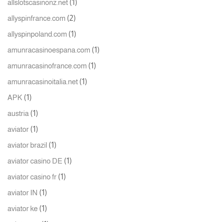
(1)
allslotscasinonz.net
(2)
allyspinfrance.com
(1)
allyspinpoland.com
(1)
amunracasinoespana.com
(1)
amunracasinofrance.com
(1)
amunracasinoitalia.net
(1)
APK
(1)
austria
(1)
aviator
(1)
aviator brazil
(1)
aviator casino DE
(1)
aviator casino fr
(1)
aviator IN
(1)
aviator ke