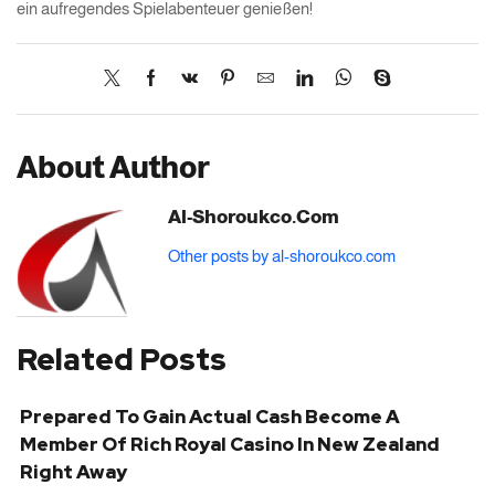
ein aufregendes Spielabenteuer genießen!
About Author
Al-Shoroukco.com
Other posts by al-shoroukco.com
Related Posts
Prepared To Gain Actual Cash Become A
Member Of Rich Royal Casino In New Zealand
Right Away