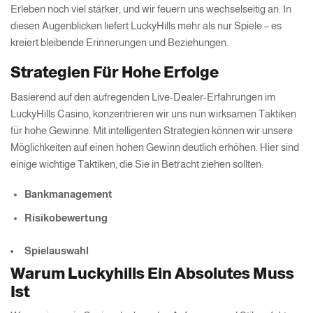
Erleben noch viel stärker, und wir feuern uns wechselseitig an. In
diesen Augenblicken liefert LuckyHills mehr als nur Spiele – es
kreiert bleibende Erinnerungen und Beziehungen.
Strategien Für Hohe Erfolge
Basierend auf den aufregenden Live-Dealer-Erfahrungen im
LuckyHills Casino, konzentrieren wir uns nun wirksamen Taktiken
für hohe Gewinne. Mit intelligenten Strategien können wir unsere
Möglichkeiten auf einen hohen Gewinn deutlich erhöhen. Hier sind
einige wichtige Taktiken, die Sie in Betracht ziehen sollten:
Bankmanagement
Risikobewertung
Spielauswahl
Warum Luckyhills Ein Absolutes Muss
Ist