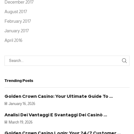
December 2017
August 2017
February 2017
January 2017
April 2016
Trending Posts
Golden Crown Casino: Your Ultimate Guide To ...
January 16, 2026
Analisi Dei Vantaggi E Svantaggi Dei Casinò ...
March 19, 2026
Golden Crown Casino Login: Your 24/7 Customer ...