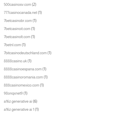
(2)
500casinosv.com
(1)
777casinocanada.net
(1)
7betcasinobr.com
(1)
7betcasinoit.com
(1)
7betcasinolt.com
(1)
7betnl.com
(1)
7bitcasinodeutschland.com
(1)
8888casino.uk
(1)
8888casinoespana.com
(1)
8888casinoromania.com
(1)
888casinomexico.com
(1)
98onqxnet9
(6)
a16z generative ai
(1)
a16z generative ai 1