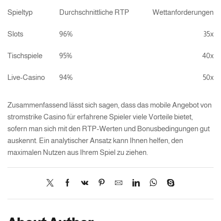
Spieltyp
Durchschnittliche RTP
Wettanforderungen
Slots
96%
35x
Tischspiele
95%
40x
Live-Casino
94%
50x
Zusammenfassend lässt sich sagen, dass das mobile Angebot von
stromstrike Casino für erfahrene Spieler viele Vorteile bietet,
sofern man sich mit den RTP-Werten und Bonusbedingungen gut
auskennt. Ein analytischer Ansatz kann Ihnen helfen, den
maximalen Nutzen aus Ihrem Spiel zu ziehen.