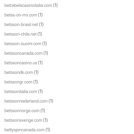
(1)
betrebelscasinoitalia.com
(1)
betss-on-mx.com
(1)
betsson-brasil.net
(1)
betsson-chile.net
(1)
betsson-suomi.com
(1)
betssoncanada.com
(1)
betssoncasino.us
(1)
betssondk.com
(1)
betssongr.com
(1)
betssonitalia.com
(1)
betssonnederland.com
(1)
betssonnorge.com
(1)
betssonsverige.com
(1)
bettyspincanada.com