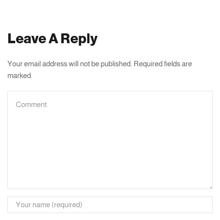
Leave A Reply
Your email address will not be published. Required fields are
marked