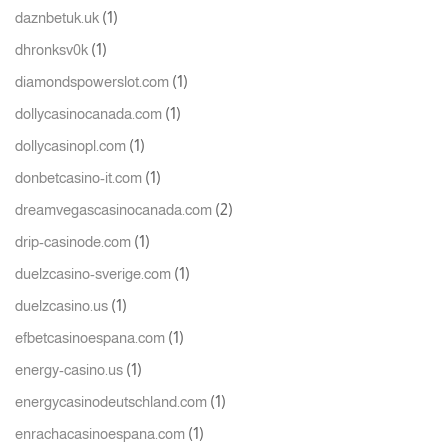
(1)
daznbetuk.uk
(1)
dhronksv0k
(1)
diamondspowerslot.com
(1)
dollycasinocanada.com
(1)
dollycasinopl.com
(1)
donbetcasino-it.com
(2)
dreamvegascasinocanada.com
(1)
drip-casinode.com
(1)
duelzcasino-sverige.com
(1)
duelzcasino.us
(1)
efbetcasinoespana.com
(1)
energy-casino.us
(1)
energycasinodeutschland.com
(1)
enrachacasinoespana.com