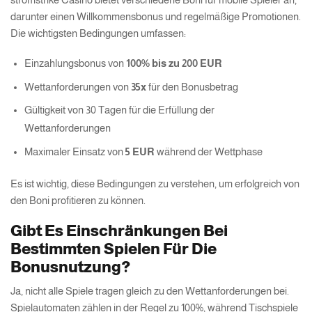
darunter einen Willkommensbonus und regelmäßige Promotionen.
Die wichtigsten Bedingungen umfassen:
Einzahlungsbonus von
100% bis zu 200 EUR
Wettanforderungen von
35x
für den Bonusbetrag
Gültigkeit von 30 Tagen für die Erfüllung der
Wettanforderungen
Maximaler Einsatz von
5 EUR
während der Wettphase
Es ist wichtig, diese Bedingungen zu verstehen, um erfolgreich von
den Boni profitieren zu können.
Gibt Es Einschränkungen Bei
Bestimmten Spielen Für Die
Bonusnutzung?
Ja, nicht alle Spiele tragen gleich zu den Wettanforderungen bei.
Spielautomaten zählen in der Regel zu 100%, während Tischspiele