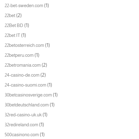
(1)
22-bet-sweden.com
(2)
22bet
(1)
22Bet BD
(1)
22bet IT
(1)
22betosterreich.com
(1)
22betperu.com
(2)
22betromania.com
(2)
24-casino-de.com
(1)
24-casino-suomi.com
(1)
30betcasinosverige.com
(1)
30betdeutschland.com
(1)
32red-casino-uk.uk
(1)
32redireland.com
(1)
500casinono.com