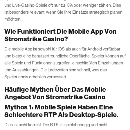
und Live-Casino-Spiele oft nur zu 10% oder weniger zählen. Dies
ist besonders relevant, wenn Sie Ihre Einsätze strategisch planen
möchten.
Wie Funktioniert Die Mobile App Von
Stromstrike Casino?
Die mobile App ist sowohl für iOS als auch für Android verfügbar
und bietet eine benutzerfreundliche Oberfläche. Spieler können auf
alle Spiele und Funktionen zugreifen, einschließlich Einzahlungen
und Auszahlungen. Die Ladezeiten sind schnell, was das
Spielerlebnis erheblich verbessert.
Häufige Mythen Über Das Mobile
Angebot Von Stromstrike Casino
Mythos 1: Mobile Spiele Haben Eine
Schlechtere RTP Als Desktop-Spiele.
Dies ist nicht korrekt. Die RTP ist spielabhängig und nicht