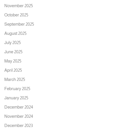
November 2025
October 2025
September 2025
August 2025
July 2025
June 2025
May 2025
April 2025
March 2025
February 2025
January 2025
December 2024
November 2024
December 2023