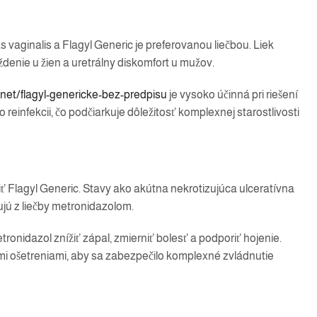
ginalis a Flagyl Generic je preferovanou liečbou. Liek
denie u žien a uretrálny diskomfort u mužov.
.net/flagyl-genericke-bez-predpisu
je vysoko účinná pri riešení
lo reinfekcii, čo podčiarkuje dôležitosť komplexnej starostlivosti
iť Flagyl Generic. Stavy ako akútna nekrotizujúca ulceratívna
ujú z liečby metronidazolom.
nidazol znížiť zápal, zmierniť bolesť a podporiť hojenie.
nými ošetreniami, aby sa zabezpečilo komplexné zvládnutie