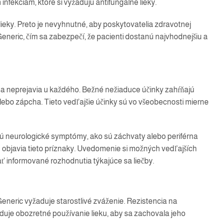
nfekciám, ktoré si vyžadujú antifungálne lieky.
 lieky. Preto je nevyhnutné, aby poskytovatelia zdravotnej
 Generic, čím sa zabezpečí, že pacienti dostanú najvhodnejšiu a
 sa neprejavia u každého. Bežné nežiaduce účinky zahŕňajú
lebo zápcha. Tieto vedľajšie účinky sú vo všeobecnosti mierne
sú neurologické symptómy, ako sú záchvaty alebo periférna
 objavia tieto príznaky. Uvedomenie si možných vedľajších
ť informované rozhodnutia týkajúce sa liečby.
Generic vyžaduje starostlivé zváženie. Rezistencia na
aduje obozretné používanie lieku, aby sa zachovala jeho