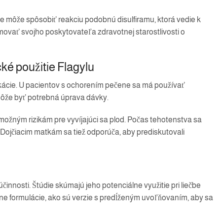
že môže spôsobiť reakciu podobnú disulfiramu, ktorá vedie k
rmovať svojho poskytovateľa zdravotnej starostlivosti o
ké použitie Flagylu
ikácie. U pacientov s ochorením pečene sa má používať
 môže byť potrebná úprava dávky.
možným rizikám pre vyvíjajúci sa plod. Počas tehotenstva sa
. Dojčiacim matkám sa tiež odporúča, aby prediskutovali
innosti. Štúdie skúmajú jeho potenciálne využitie pri liečbe
ívne formulácie, ako sú verzie s predĺženým uvoľňovaním, aby sa