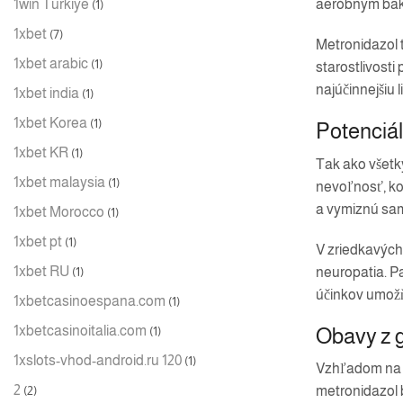
1win Turkiye
aeróbnym bakté
(1)
1xbet
(7)
Metronidazol t
1xbet arabic
(1)
starostlivosti
najúčinnejšiu l
1xbet india
(1)
1xbet Korea
(1)
Potenciál
1xbet KR
(1)
Tak ako všetk
1xbet malaysia
(1)
nevoľnosť, ko
a vymiznú sa
1xbet Morocco
(1)
1xbet pt
(1)
V zriedkavých
1xbet RU
neuropatia. P
(1)
účinkov umožň
1xbetcasinoespana.com
(1)
1xbetcasinoitalia.com
Obavy z g
(1)
1xslots-vhod-android.ru 120
(1)
Vzhľadom na ra
2
(2)
metronidazol 