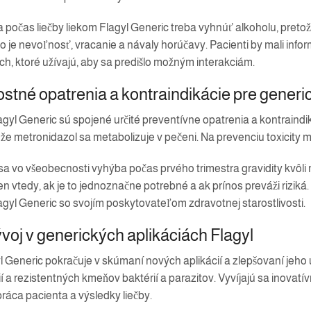
 počas liečby liekom Flagyl Generic treba vyhnúť alkoholu, preto
 je nevoľnosť, vracanie a návaly horúčavy. Pacienti by mali info
ch, ktoré užívajú, aby sa predišlo možným interakciám.
tné opatrenia a kontraindikácie pre generic
agyl Generic sú spojené určité preventívne opatrenia a kontraind
ože metronidazol sa metabolizuje v pečeni. Na prevenciu toxicity
sa vo všeobecnosti vyhýba počas prvého trimestra gravidity kvôli 
n vtedy, ak je to jednoznačne potrebné a ak prínos preváži riziká
agyl Generic so svojím poskytovateľom zdravotnej starostlivosti.
voj v generických aplikáciách Flagyl
Generic pokračuje v skúmaní nových aplikácií a zlepšovaní jeho úč
í a rezistentných kmeňov baktérií a parazitov. Vyvíjajú sa inovat
práca pacienta a výsledky liečby.