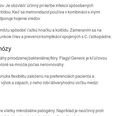
v. Je obzvlášť účinný pri liečbe infekcií spôsobených
ritídou. Keď sa metronidazol používa v kombinácii s inými
dporuje hojenie vredov.
ré môžu spôsobiť ťažkú ​​hnačku a kolitídu. Zameraním sa na
nkcie čriev a prevencii komplikácií spojených s C. ťažkopádne.
inózy
hy prirodzenej bakteriálnej flóry. Flagyl Generic je kľúčovou
 ktoré sa množia počas nerovnováhy.
onúka flexibilitu založenú na preferenciách pacienta a
ý výtok a zápach, z neho robí dôveryhodnú voľbu medzi
 pre všetky mikrobiálne patogény. Napríklad je neúčinný proti