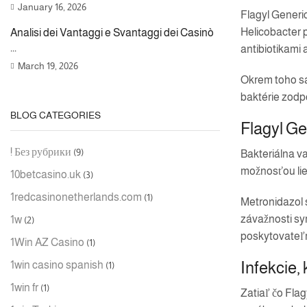
January 16, 2026
Flagyl Generic
Helicobacter p
Analisi dei Vantaggi e Svantaggi dei Casinò
...
antibiotikami
March 19, 2026
Okrem toho sa 
baktérie zodp
BLOG CATEGORIES
Flagyl Ge
! Без рубрики
(9)
Bakteriálna va
možnosťou lie
10betcasino.uk
(3)
1redcasinonetherlands.com
(1)
Metronidazol s
závažnosti sy
1w
(2)
poskytovateľmi
1Win AZ Casino
(1)
Infekcie, 
1win casino spanish
(1)
1win fr
(1)
Zatiaľ čo Flag