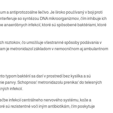
m a antiprotozoálne liečivo. Je široko používaný v boji proti
 interferuje so syntézou DNA mikroorganizmov, čím inhibuje ich
be anaeróbnych infekcií, ktoré sú spôsobené baktériami, ktoré
nych roztokov, čo umožňuje všestranné spôsoby podávania v
ostiam je metronidazol základom v nemocničnom aj ambulantnom
o typom baktérií sa darí v prostredí bez kyslíka a sú
enie panvy. Schopnosť metronidazolu prenikať do telesných
ných infekcií.
liečbe infekcií centrálneho nervového systému, kože a
toré sú rezistentné voči iným antibiotikám, čím poskytuje