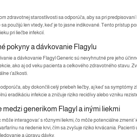
m zdravotnej starostlivosti sa odporúča, aby sa pri predpisovaní
e sa použijú len vtedy, keď je to jasne indikované. Tento prístup p
eku pri liečbe infekcií.
é pokyny a dávkovanie Flagylu
vanie a dávkovanie Flagyl Generic sú nevyhnutné pre jeho účinnos
ekcie, ako aj od veku pacienta a celkového zdravotného stavu. Zvy
álne ťažkosti.
odporúča, aby dokončili celý priebeh liečby, aj keď sa symptómy
nú eradikáciu infekcie a znižuje riziko recidívy alebo vzniku rezist
e medzi generikom Flagyl a inými liekmi
 môže interagovať s rôznymi liekmi, čo môže potenciálne zmeniť ic
warfarínu na riedenie krvi, čím sa zvyšuje riziko krvácania. Pacien
sledovanie a úpravu dávky.