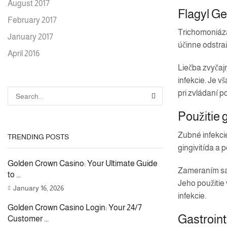
August 2017
Flagyl Ge
February 2017
Trichomoniáza
January 2017
účinne odstraň
April 2016
Liečba zvyčaj
infekcie. Je v
pri zvládaní p
SEARCH
Použitie 
Zubné infekcie
TRENDING POSTS
gingivitída a 
Golden Crown Casino: Your Ultimate Guide
Zameraním sa 
to ...
Jeho použitie 
January 16, 2026
infekcie.
Golden Crown Casino Login: Your 24/7
Gastroint
Customer ...