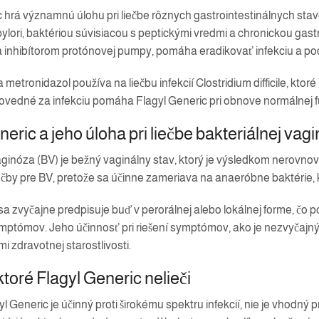
 hrá významnú úlohu pri liečbe rôznych gastrointestinálnych stavo
ylori, baktériou súvisiacou s peptickými vredmi a chronickou gast
 a inhibítorom protónovej pumpy, pomáha eradikovať infekciu a po
metronidazol používa na liečbu infekcií Clostridium difficile, kto
ovedné za infekciu pomáha Flagyl Generic pri obnove normálnej fu
neric a jeho úloha pri liečbe bakteriálnej vag
ginóza (BV) je bežný vaginálny stav, ktorý je výsledkom nerovnová
čby pre BV, pretože sa účinne zameriava na anaeróbne baktérie,
a zvyčajne predpisuje buď v perorálnej alebo lokálnej forme, čo p
mptómov. Jeho účinnosť pri riešení symptómov, ako je nezvyčajn
 zdravotnej starostlivosti.
ktoré Flagyl Generic nelieči
yl Generic je účinný proti širokému spektru infekcií, nie je vhodný