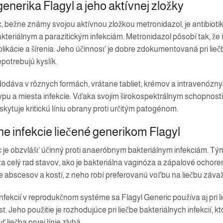
enerika Flagyl a jeho aktívnej zložky
, bežne známy svojou aktívnou zložkou metronidazol, je antibiotiku
kteriálnym a parazitickým infekciám. Metronidazol pôsobí tak, že
likácie a šírenia. Jeho účinnosť je dobre zdokumentovaná pri lieč
epotrebujú kyslík.
 dodáva v rôznych formách, vrátane tabliet, krémov a intravenóz
 typu a miesta infekcie. Vďaka svojim širokospektrálnym schopn
skytuje kritickú líniu obrany proti určitým patogénom.
ne infekcie liečené generikom Flagyl
 je obzvlášť účinný proti anaeróbnym bakteriálnym infekciám. Týmt
 celý rad stavov, ako je bakteriálna vaginóza a zápalové ochor
e abscesov a kostí, z neho robí preferovanú voľbu na liečbu závaž
nfekcií v reprodukčnom systéme sa Flagyl Generic používa aj pri 
t. Jeho použitie je rozhodujúce pri liečbe bakteriálnych infekcií, k
ď liečba prvej línie zlyhá.