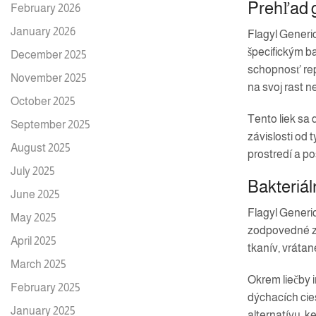
Prehľad g
February 2026
January 2026
Flagyl Generic
špecifickým ba
December 2025
schopnosť rep
November 2025
na svoj rast n
October 2025
Tento liek sa
September 2025
závislosti od
August 2025
prostredí a po
July 2025
Bakteriál
June 2025
Flagyl Generic
May 2025
zodpovedné za
April 2025
tkanív, vrátan
March 2025
Okrem liečby i
February 2025
dýchacích cies
January 2025
alternatívu, ke