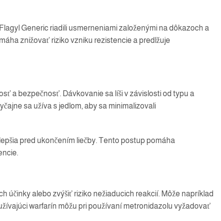
 Flagyl Generic riadili usmerneniami založenými na dôkazoch a
omáha znižovať riziko vzniku rezistencie a predlžuje
ť a bezpečnosť. Dávkovanie sa líši v závislosti od typu a
čajne sa užíva s jedlom, aby sa minimalizovali
 zlepšia pred ukončením liečby. Tento postup pomáha
encie.
h účinky alebo zvýšiť riziko nežiaducich reakcií. Môže napríklad
ti užívajúci warfarín môžu pri používaní metronidazolu vyžadovať