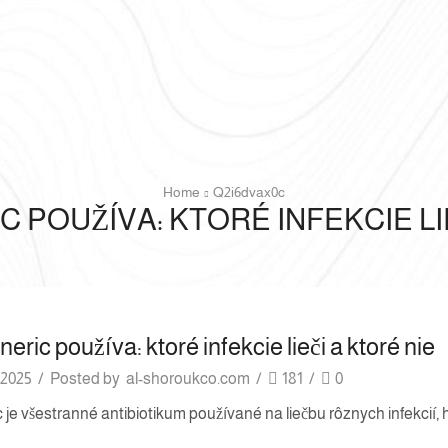
Home
Q2i6dvax0c
 POUŽÍVA: KTORÉ INFEKCIE LI
eric používa: ktoré infekcie lieči a ktoré nie
 2025
/
Posted by
al-shoroukco.com
/
181
/
0
 je všestranné antibiotikum používané na liečbu rôznych infekcií, h