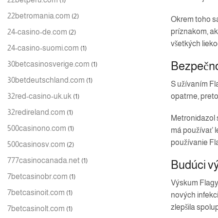
22betromania.com
(2)
Okrem toho sa
príznakom, ako
24-casino-de.com
(2)
všetkých lieko
24-casino-suomi.com
(1)
Bezpečnos
30betcasinosverige.com
(1)
30betdeutschland.com
(1)
S užívaním Fl
32red-casino-uk.uk
opatrne, pret
(1)
32redireland.com
(1)
Metronidazol 
500casinono.com
(1)
má používať le
používanie Fl
500casinosv.com
(2)
777casinocanada.net
(1)
Budúci vý
7betcasinobr.com
(1)
Výskum Flagyl 
7betcasinoit.com
(1)
nových infekci
zlepšila spolu
7betcasinolt.com
(1)