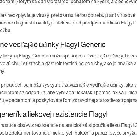
riám, ktorým sa darí v prostredí bohatom na kyslík, a plesňovým i
iež neovplyvňuje vírusy, pretože na liečbu potrebujú antivírusové
 presne diagnostikovali typ infekcie pred predpísaním lieku Flagyl
iečbu.
ne vedľajšie účinky Flagyl Generic
y lieky, aj Flagyl Generic môže spôsobovať vedľajšie účinky, hoci
vovú chuť v ústach a gastrointestinálne poruchy, ako je hnačka a
my.
 prípadoch sa môžu vyskytnúť závažnejšie vedľajšie účinky, ako 
acientom sa odporúča, aby vyhľadali lekársku pomoc, ak sa u nich
uje pacientom a poskytovateľom zdravotnej starostlivosti prijíma
enerík a liekovej rezistencie Flagyl
stúce obavy z rezistencie na antibiotiká si použitie lieku Flagyl 
bola zdokumentovaná u niektorých baktérií a parazitov, čo si vyž