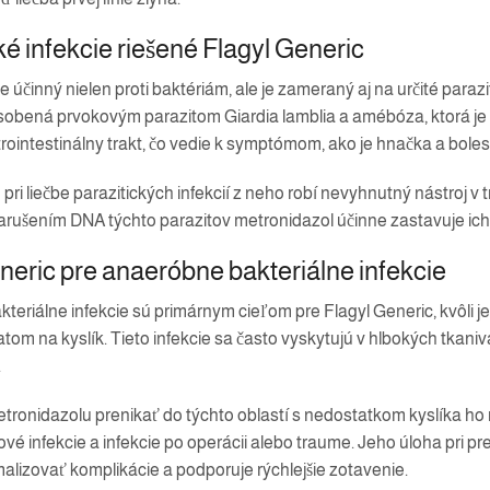
ké infekcie riešené Flagyl Generic
e účinný nielen proti baktériám, ale je zameraný aj na určité parazi
sobená prvokovým parazitom Giardia lamblia a amébóza, ktorá je v
rointestinálny trakt, čo vedie k symptómom, ako je hnačka a boles
 pri liečbe parazitických infekcií z neho robí nevyhnutný nástroj v 
rušením DNA týchto parazitov metronidazol účinne zastavuje ic
neric pre anaeróbne bakteriálne infekcie
teriálne infekcie sú primárnym cieľom pre Flagyl Generic, kvôli j
tom na kyslík. Tieto infekcie sa často vyskytujú v hlbokých tkani
.
ronidazolu prenikať do týchto oblastí s nedostatkom kyslíka ho 
ové infekcie a infekcie po operácii alebo traume. Jeho úloha pri p
lizovať komplikácie a podporuje rýchlejšie zotavenie.