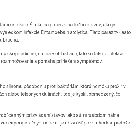
tárne infekcie. Široko sa používa na liečbu stavov, ako je
ýsledkom infekcie Entamoeba histolytica. Tieto parazity často
ť brucha.
tropickej medicíne, najmä v oblastiach, kde sú takéto infekcie
h rozmnožovanie a pomáha pri riešení symptómov.
eho silnému pôsobeniu proti baktériám, ktoré nemôžu prežiť v
vách alebo telesných dutinách, kde je kyslík obmedzený, čo
robí cenným pri zvládaní stavov, ako sú intraabdominálne
revencii pooperačných infekcií je obzvlášť pozoruhodná, pretože