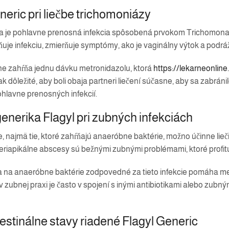
neric pri liečbe trichomoniázy
 je pohlavne prenosná infekcia spôsobená prvokom Trichomonas va
uje infekciu, zmierňuje symptómy, ako je vaginálny výtok a podráž
ne zahŕňa jednu dávku metronidazolu, ktorá
https://lekarneonline
šak dôležité, aby boli obaja partneri liečení súčasne, aby sa zabráni
ohlavne prenosných infekcií.
generika Flagyl pri zubných infekciách
, najmä tie, ktoré zahŕňajú anaeróbne baktérie, možno účinne lieč
periapikálne abscesy sú bežnými zubnými problémami, ktoré profit
na anaeróbne baktérie zodpovedné za tieto infekcie pomáha metro
v zubnej praxi je často v spojení s inými antibiotikami alebo zub
estinálne stavy riadené Flagyl Generic