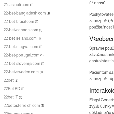
účinnosť.
21casinofi.com
(1)
22-bet-bangladesh.com
(1)
Poskytovateľo
zabezpečili, ž
22-bet-brasil.com
(1)
použiteľnosť li
22-bet-canada.com
(1)
Všeobecn
22-bet-ireland.com
(1)
22-bet-magyar.com
(1)
Správne použí
závažnosti inf
22-bet-portugal.com
(1)
gastrointestin
22-bet-slovenija.com
(1)
22-bet-sweden.com
(1)
Pacientom sa 
zabezpečiť úpl
22bet
(2)
22Bet BD
(1)
Interakci
22bet IT
(1)
Flagyl Generic
22betosterreich.com
(1)
zvýšiť účinky 
dôkladnejšie 
22betperu.com
(1)