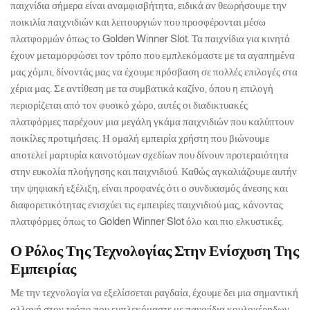
παιχνίδια σήμερα είναι αναμφισβήτητα, ειδικά αν θεωρήσουμε την
ποικιλία παιχνιδιών και λειτουργιών που προσφέρονται μέσω
πλατφορμών όπως το Golden Winner Slot. Τα παιχνίδια για κινητά
έχουν μεταμορφώσει τον τρόπο που εμπλεκόμαστε με τα αγαπημένα
μας χόμπι, δίνοντάς μας να έχουμε πρόσβαση σε πολλές επιλογές στα
χέρια μας. Σε αντίθεση με τα συμβατικά καζίνο, όπου η επιλογή
περιορίζεται από τον φυσικό χώρο, αυτές οι διαδικτυακές
πλατφόρμες παρέχουν μια μεγάλη γκάμα παιχνιδιών που καλύπτουν
ποικίλες προτιμήσεις. Η ομαλή εμπειρία χρήστη που βιώνουμε
αποτελεί μαρτυρία καινοτόμων σχεδίων που δίνουν προτεραιότητα
στην ευκολία πλοήγησης και παιχνιδιού. Καθώς αγκαλιάζουμε αυτήν
την ψηφιακή εξέλιξη, είναι προφανές ότι ο συνδυασμός άνεσης και
διαφορετικότητας ενισχύει τις εμπειρίες παιχνιδιού μας, κάνοντας
πλατφόρμες όπως το Golden Winner Slot όλο και πιο ελκυστικές.
Ο Ρόλος Της Τεχνολογίας Στην Ενίσχυση Της
Εμπειρίας
Με την τεχνολογία να εξελίσσεται ραγδαία, έχουμε δει μια σημαντική
αλλαγή στον τρόπο που εμπλεκόμαστε με παιχνίδια κουλοχέρηδων