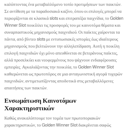
καλύπτοντας ένα μεταβαλλόμενο τοπίο προτιμήσεων των παικτών.
Σε αντίθεση με τα παραδοσιακά καζίνο, όπου οι επιλογές μπορεί να
περιορίζονται σε κλασικά slots και επιτραπέζια παιχνίδια, το Golden
Winner Slot ποικίλλει τις προσφορές του με καινοτόμα θέματα και
συναρπαστικούς μηχανισμούς παιχνιδιού. Οι παίκτες χαίρονται τα
πάντα, από βίντεο slots με εντυπωσιακές ιστορίες έως ιδιαίτερους
μηχανισμούς που βελτιώνουν την αλληλεπίδραση. Αυτή η ποικίλη
επιλογή παιχνιδιών όχι μόνο απευθύνεται σε βετεράνους παίκτες,
αλλά προσελκύει και νεοφερμένους που ψάχνουν ενδιαφέρουσες
εμπειρίες. Αγκαλιάζοντας την ποικιλία, το Golden Winner Slot
καθιερώνεται ως πρωτοπόρος σε μια ανταγωνιστική αγορά τυχερών
παιχνιδιών, αντιμετωπίζοντας αποδοτικά στις μεταβαλλόμενες
απαιτήσεις των παικτών.
Ενσωμάτωση Καινοτόμων
Χαρακτηριστικών
Καθώς ανακαλύπτουμε τον τομέα των πρωτοποριακών
χαρακτηριστικών, το Golden Winner Slot διακρίνεται σαφώς