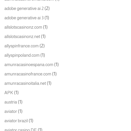
(2)
adobe generative ai 2
(1)
adobe generative ai 3
(1)
allslotscasinonz.com
(1)
allslotscasinonz.net
(2)
allyspinfrance.com
(1)
allyspinpoland.com
(1)
amunracasinoespana.com
(1)
amunracasinofrance.com
(1)
amunracasinoitalia.net
(1)
APK
(1)
austria
(1)
aviator
(1)
aviator brazil
(1)
aviator casino DE