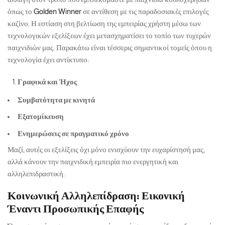
όπως το
Golden Winner
σε αντίθεση με τις παραδοσιακές επιλογές
καζίνο. Η εστίαση στη βελτίωση της εμπειρίας χρήστη μέσω των
τεχνολογικών εξελίξεων έχει μετασχηματίσει το τοπίο των τυχερών
παιχνιδιών μας. Παρακάτω είναι τέσσερις σημαντικοί τομείς όπου η
τεχνολογία έχει αντίκτυπο:
Γραφικά και Ήχος
Συμβατότητα με κινητά
Εξατομίκευση
Ενημερώσεις σε πραγματικό χρόνο
Μαζί, αυτές οι εξελίξεις όχι μόνο ενισχύουν την ευχαρίστησή μας,
αλλά κάνουν την παιχνιδική εμπειρία πιο ενεργητική και
αλληλεπιδραστική.
Κοινωνική Αλληλεπίδραση: Εικονική
Έναντι Προσωπικής Επαφής