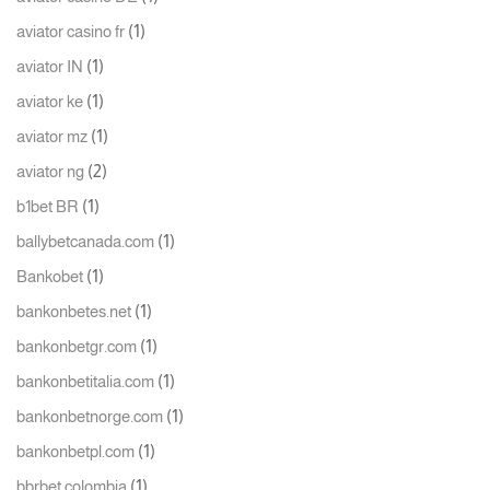
(1)
aviator casino fr
(1)
aviator IN
(1)
aviator ke
(1)
aviator mz
(2)
aviator ng
(1)
b1bet BR
(1)
ballybetcanada.com
(1)
Bankobet
(1)
bankonbetes.net
(1)
bankonbetgr.com
(1)
bankonbetitalia.com
(1)
bankonbetnorge.com
(1)
bankonbetpl.com
(1)
bbrbet colombia