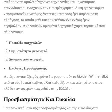
εντάσσοντας ομαλά σύγχρονες τεχνολογίες και μηχανισμούς
παιχνιδιού που ενισχύουν την εμπειρία χρήστη. Αυτή η πλατφόρμα
χρησιμοποιεί καινοτόμες διεπαφές και προσφέρει απρόσκοπτη
πλοήγηση, τα οποία μαζί κατασκευάζουν ένα ενδιαφέρον
περιβάλλον. Ακολουθούν ορισμένα ξεχωριστά χαρακτηριστικά που
αξιολογούμε:
Ποικιλία παιχνιδιών
Συμβατότητα με κινητά
Διαδραστικά στοιχεία
Επιλογές Προσαρμογής
Αυτές οι αναπτύξεις όχι μόνο διαφοροποιούν το Golden Winner Slot
από τα συμβατικά καζίνο, αλλά καθορίζουν και νέα πρότυπα στον
κλάδο των τυχερών παιχνιδιών στην Ελλάδα.
Προσβασιμότητα Και Ευκολία
Τα πλεονεκτήματα της προσβασιμότητας και της ευκολίας στα