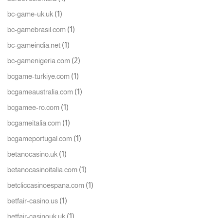
(1)
bc-game-uk.uk
(1)
bc-gamebrasil.com
(1)
bc-gameindia.net
(2)
bc-gamenigeria.com
(1)
bcgame-turkiye.com
(1)
bcgameaustralia.com
(1)
bcgamee-ro.com
(1)
bcgameitalia.com
(1)
bcgameportugal.com
(1)
betanocasino.uk
(1)
betanocasinoitalia.com
(1)
betcliccasinoespana.com
(1)
betfair-casino.us
(1)
betfair-casinouk.uk