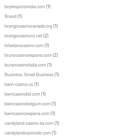
(1)
boylesportsindia.com
(1)
Brand
(1)
brangocasinocanada.org
(2)
brangocasinonz.net
(1)
brbetanocasino.com
(2)
brunocasinoespana.com
(1)
burancasinoitalia.com
(1)
Business, Small Business
(1)
bwin-casino.us
(1)
bwincasinobd.com
(1)
bwincasinobelgium.com
(1)
bwincasinoespana.com
(1)
candyland-casino-es.com
(1)
candylandcasinode.com