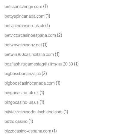
(1)
betssonsverige.com
(1)
bettyspincanada.com
(1)
betvictorcasino-uk.uk
(2)
betvictorcasinoespana.com
(1)
betwaycasinonz.net
(1)
betwin360casinoitalia.com
(1)
bezflash.rugamestagФайтз-ио 20 30
(2)
bigbassbonanza.cc
(1)
bigbooscasinocanada.com
(1)
bingocasino-uk.uk
(1)
bingocasino-us.us
(1)
bitstarzcasinodeutschland.com
(1)
bizzo casino
(1)
bizzocasino-espana.com