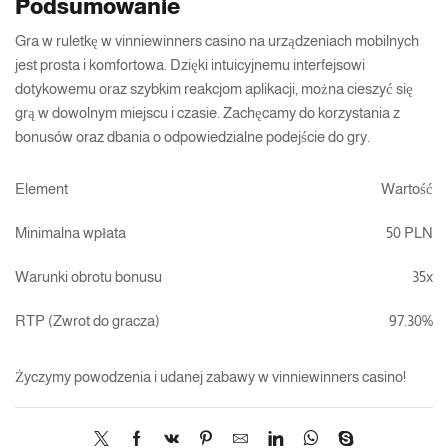
Podsumowanie
Gra w ruletkę w vinniewinners casino na urządzeniach mobilnych
jest prosta i komfortowa. Dzięki intuicyjnemu interfejsowi
dotykowemu oraz szybkim reakcjom aplikacji, można cieszyć się
grą w dowolnym miejscu i czasie. Zachęcamy do korzystania z
bonusów oraz dbania o odpowiedzialne podejście do gry.
Element
Wartość
Minimalna wpłata
50 PLN
Warunki obrotu bonusu
35x
RTP (Zwrot do gracza)
97.30%
Życzymy powodzenia i udanej zabawy w vinniewinners casino!