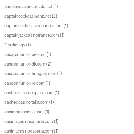
(1)
canplaycasinocanada.net
(2)
captaincookcasinonz.net
(1)
captaincookscasinocanada.net
(1)
captainjackcasinofrance.com
(1)
Cardiology
(1)
casapariurilor-be.com
(2)
casapariurilor-dk.com
(1)
casapariurilor-hungary.com
(1)
casapariurilor-ro.com
(1)
cashedcasinoespana.com
(1)
cashedcasinoitalia.com
(1)
casimbacasinofi.com
(1)
casiniacasinocanada.com
(1)
casiniacasinoespana.com