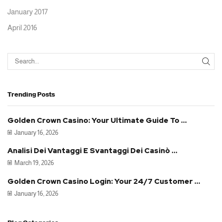
January 2017
April 2016
SEA
Trending Posts
Golden Crown Casino: Your Ultimate Guide To ...
January 16, 2026
Analisi Dei Vantaggi E Svantaggi Dei Casinò ...
March 19, 2026
Golden Crown Casino Login: Your 24/7 Customer ...
January 16, 2026