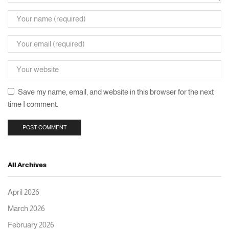
Save my name, email, and website in this browser for the next
time I comment.
All Archives
April 2026
March 2026
February 2026