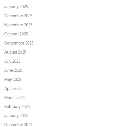
January 2026
December 2025
November 2025
October 2025
September 2025
August 2025
July 2025
June 2025
May 2025
April 2025
March 2025
February 2025
January 2025
December 2024