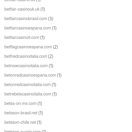
(1)
betfair-casinouk.uk
(3)
betfaircasinobrasil.com
(1)
betfaircasinoespana.com
(1)
betfaircasinoit.com
(2)
betflagcasinoespana.com
(2)
betfredcasinoitalia.com
(1)
betnowcasinoitalia.com
(1)
betonredcasinoespana.com
(1)
betonredcasinoitalia.com
(1)
betrebelscasinoitalia.com
(1)
betss-on-mx.com
(1)
betsson-brasil.net
(1)
betsson-chile.net
(1)
betsson-suomi.com