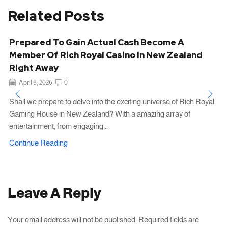
Related Posts
Prepared To Gain Actual Cash Become A
Member Of Rich Royal Casino In New Zealand
Right Away
April 8, 2026
0
Shall we prepare to delve into the exciting universe of Rich Royal
Gaming House in New Zealand? With a amazing array of
entertainment, from engaging...
Continue Reading
Leave A Reply
Your email address will not be published. Required fields are