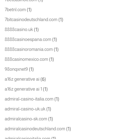
(1)
7betnl.com
(1)
7bitcasinodeutschland.com
(1)
8888casino.uk
(1)
8888casinoespana.com
(1)
8888casinoromania.com
(1)
888casinomexico.com
(1)
98onqxnet9
(6)
a16z generative ai
(1)
a16z generative ai 1
(1)
admiral-casino-italia.com
(1)
admiral-casino-uk.uk
(1)
admiralcasino-sk.com
(1)
admiralcasinodeutschland.com
(1)
admiralcasinoitalia.com