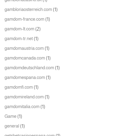
(1)
gambloriaosterreich.com
(1)
gamdom-france.com
(2)
gamdom-lt.com
(1)
gamdom-tr.net
(1)
gamdomaustria.com
(1)
gamdomcanada.com
(1)
gamdomdeutschland.com
(1)
gamdomespana.com
(1)
gamdomfi.com
(1)
gamdomireland.com
(1)
gamdomitalia.com
(1)
Game
(1)
general
(1)
getsbetcasinoespana.com