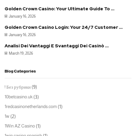
Golden Crown Casino: Your Ultimate Guide To ...
January 16, 2026
Golden Crown Casino Login: Your 24/7 Customer ...
January 16, 2026
Analisi Dei Vantaggi E Svantaggi Dei Casinò ...
March 19, 2026
Blog Categories
(9)
! Без рубрики
(3)
10betcasino.uk
(1)
1redcasinonetherlands.com
(2)
1w
(1)
1Win AZ Casino
(1)
1win casino spanish