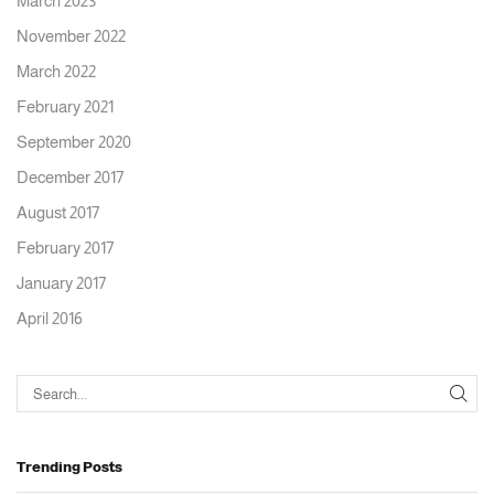
March 2023
November 2022
March 2022
February 2021
September 2020
December 2017
August 2017
February 2017
January 2017
April 2016
Trending Posts