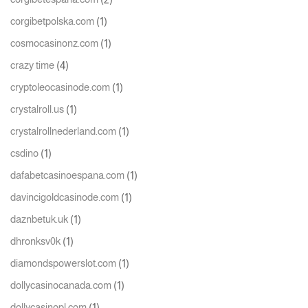
(1)
corgibetpolska.com
(1)
cosmocasinonz.com
(4)
crazy time
(1)
cryptoleocasinode.com
(1)
crystalroll.us
(1)
crystalrollnederland.com
(1)
csdino
(1)
dafabetcasinoespana.com
(1)
davincigoldcasinode.com
(1)
daznbetuk.uk
(1)
dhronksv0k
(1)
diamondspowerslot.com
(1)
dollycasinocanada.com
(1)
dollycasinopl.com