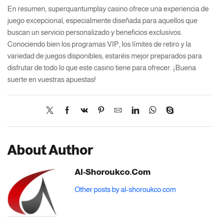
En resumen, superquantumplay casino ofrece una experiencia de
juego excepcional, especialmente diseñada para aquellos que
buscan un servicio personalizado y beneficios exclusivos.
Conociendo bien los programas VIP, los límites de retiro y la
variedad de juegos disponibles, estaréis mejor preparados para
disfrutar de todo lo que este casino tiene para ofrecer. ¡Buena
suerte en vuestras apuestas!
About Author
Al-Shoroukco.com
Other posts by al-shoroukco.com