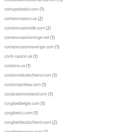
(1)
coinupslotslot.com
(2)
comeoncasino.us
(2)
comeoncasinodk.com
(1)
comeoncasinonorge.net
(1)
comeoncasinosverige.com
(1)
conti-casino.uk
(1)
coolzino.us
(1)
coolzinodeutschland.com
(1)
coolzinopolska.com
(1)
coralcasinoireland.com
(1)
corgibetbelgie.com
(1)
corgibetcz.com
(2)
corgibetdeutschland.com
(2)
corgibetespana.com