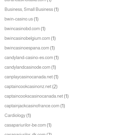
(1)
Business, Small Business
(1)
bwin-casino.us
(1)
bwincasinobd.com
(1)
bwincasinobelgium.com
(1)
bwincasinoespana.com
(1)
candyland-casino-es.com
(1)
candylandcasinode.com
(1)
canplaycasinocanada.net
(2)
captaincookcasinonz.net
(1)
captaincookscasinocanada.net
(1)
captainjackcasinofrance.com
(1)
Cardiology
(1)
casapariurilor-be.com
(2)
casapariurilor-dk.com