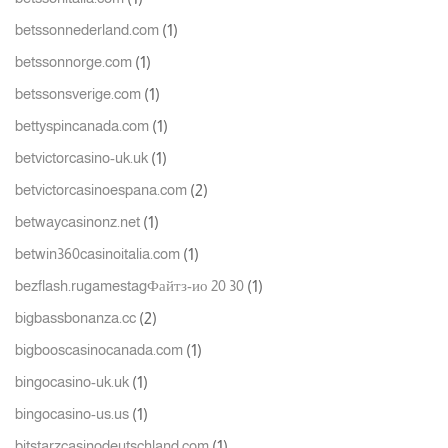
(1)
betssonnederland.com
(1)
betssonnorge.com
(1)
betssonsverige.com
(1)
bettyspincanada.com
(1)
betvictorcasino-uk.uk
(2)
betvictorcasinoespana.com
(1)
betwaycasinonz.net
(1)
betwin360casinoitalia.com
(1)
bezflash.rugamestagФайтз-ио 20 30
(2)
bigbassbonanza.cc
(1)
bigbooscasinocanada.com
(1)
bingocasino-uk.uk
(1)
bingocasino-us.us
(1)
bitstarzcasinodeutschland.com