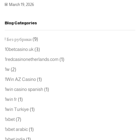
March 19, 2026
Blog Categories
(9)
! Без рубрики
(3)
10betcasino.uk
(1)
1redcasinonetherlands.com
(2)
1w
(1)
1Win AZ Casino
(1)
1win casino spanish
(1)
1win fr
(1)
1win Turkiye
(7)
1xbet
(1)
1xbet arabic
(1)
1xbet india