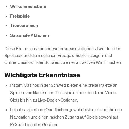
Willkommensboni
Freispiele
Treueprämien
Saisonale Aktionen
Diese Promotions können, wenn sie sinnvoll genutzt werden, den
Spielspaß und die möglichen Erträge erheblich steigern und
Online-Casinos in der Schweiz zu einer attraktiven Wahl machen.
Wichtigste Erkenntnisse
Instant-Casinos in der Schweiz bieten eine breite Palette an
Spielen, von klassischen Tischspielen über moderne Video-
Slots bis hin zu Live-Dealer-Optionen.
Leicht navigierbare Oberflächen gewährleisten eine mühelose
Navigation und einen raschen Zugang auf Spiele sowohl auf
PCs und mobilen Geräten.