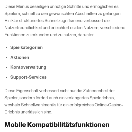
Diese Menüs beseitigen unnötige Schritte und ermöglichen es
Spielern, schnell zu den gewünschten Abschnitten zu gelangen.
Ein klar strukturiertes Schnellzugriffsmenü verbessert die
Nutzerfreundlichkeit und erleichtert es den Nutzern, verschiedene
Funktionen zu erkunden und zu nutzen, darunter:
Spielkategorien
Aktionen
Kontoverwaltung
Support-Services
Diese Eigenschaft verbessert nicht nur die Zufriedenheit der
Spieler, sondern fördert auch ein verlängertes Spielerlebnis,
weshalb Schnellwahlmenüs für ein erfolgreiches Online-Casino-
Erlebnis unerlässlich sind.
Mobile Kompatibilitätsfunktionen