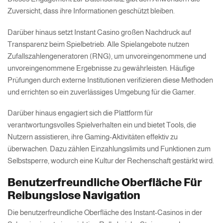
Zuversicht, dass ihre Informationen geschützt bleiben.
Darüber hinaus setzt Instant Casino großen Nachdruck auf
Transparenz beim Spielbetrieb. Alle Spielangebote nutzen
Zufallszahlengeneratoren (RNG), um unvoreingenommene und
unvoreingenommene Ergebnisse zu gewährleisten. Häufige
Prüfungen durch externe Institutionen verifizieren diese Methoden
und errichten so ein zuverlässiges Umgebung für die Gamer.
Darüber hinaus engagiert sich die Plattform für
verantwortungsvolles Spielverhalten ein und bietet Tools, die
Nutzern assistieren, ihre Gaming-Aktivitäten effektiv zu
überwachen. Dazu zählen Einzahlungslimits und Funktionen zum
Selbstsperre, wodurch eine Kultur der Rechenschaft gestärkt wird.
Benutzerfreundliche Oberfläche Für
Reibungslose Navigation
Die benutzerfreundliche Oberfläche des Instant-Casinos in der