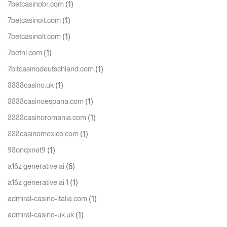
(1)
7betcasinobr.com
(1)
7betcasinoit.com
(1)
7betcasinolt.com
(1)
7betnl.com
(1)
7bitcasinodeutschland.com
(1)
8888casino.uk
(1)
8888casinoespana.com
(1)
8888casinoromania.com
(1)
888casinomexico.com
(1)
98onqxnet9
(6)
a16z generative ai
(1)
a16z generative ai 1
(1)
admiral-casino-italia.com
(1)
admiral-casino-uk.uk