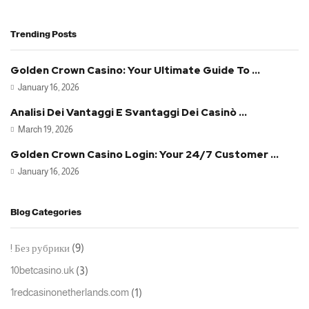
Trending Posts
Golden Crown Casino: Your Ultimate Guide To ...
January 16, 2026
Analisi Dei Vantaggi E Svantaggi Dei Casinò ...
March 19, 2026
Golden Crown Casino Login: Your 24/7 Customer ...
January 16, 2026
Blog Categories
(9)
! Без рубрики
(3)
10betcasino.uk
(1)
1redcasinonetherlands.com