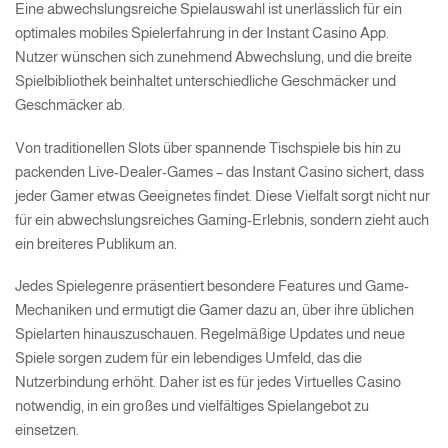
Eine abwechslungsreiche Spielauswahl ist unerlässlich für ein
optimales mobiles Spielerfahrung in der Instant Casino App.
Nutzer wünschen sich zunehmend Abwechslung, und die breite
Spielbibliothek beinhaltet unterschiedliche Geschmäcker und
Geschmäcker ab.
Von traditionellen Slots über spannende Tischspiele bis hin zu
packenden Live-Dealer-Games – das Instant Casino sichert, dass
jeder Gamer etwas Geeignetes findet. Diese Vielfalt sorgt nicht nur
für ein abwechslungsreiches Gaming-Erlebnis, sondern zieht auch
ein breiteres Publikum an.
Jedes Spielegenre präsentiert besondere Features und Game-
Mechaniken und ermutigt die Gamer dazu an, über ihre üblichen
Spielarten hinauszuschauen. Regelmäßige Updates und neue
Spiele sorgen zudem für ein lebendiges Umfeld, das die
Nutzerbindung erhöht. Daher ist es für jedes Virtuelles Casino
notwendig, in ein großes und vielfältiges Spielangebot zu
einsetzen.