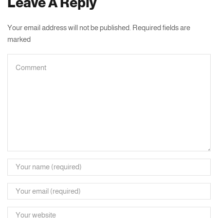
Leave A Reply
Your email address will not be published. Required fields are
marked