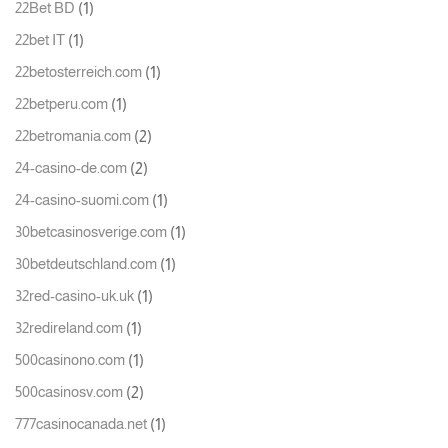
(1)
22Bet BD
(1)
22bet IT
(1)
22betosterreich.com
(1)
22betperu.com
(2)
22betromania.com
(2)
24-casino-de.com
(1)
24-casino-suomi.com
(1)
30betcasinosverige.com
(1)
30betdeutschland.com
(1)
32red-casino-uk.uk
(1)
32redireland.com
(1)
500casinono.com
(2)
500casinosv.com
(1)
777casinocanada.net