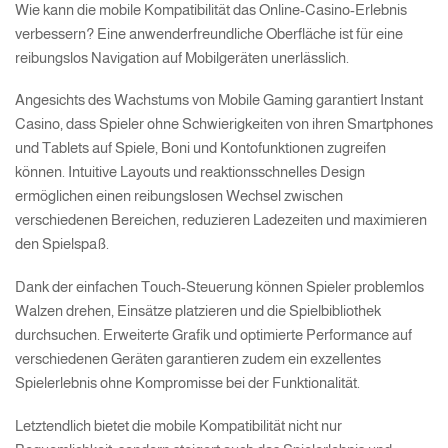
Wie kann die mobile Kompatibilität das Online-Casino-Erlebnis
verbessern? Eine anwenderfreundliche Oberfläche ist für eine
reibungslos Navigation auf Mobilgeräten unerlässlich.
Angesichts des Wachstums von Mobile Gaming garantiert Instant
Casino, dass Spieler ohne Schwierigkeiten von ihren Smartphones
und Tablets auf Spiele, Boni und Kontofunktionen zugreifen
können. Intuitive Layouts und reaktionsschnelles Design
ermöglichen einen reibungslosen Wechsel zwischen
verschiedenen Bereichen, reduzieren Ladezeiten und maximieren
den Spielspaß.
Dank der einfachen Touch-Steuerung können Spieler problemlos
Walzen drehen, Einsätze platzieren und die Spielbibliothek
durchsuchen. Erweiterte Grafik und optimierte Performance auf
verschiedenen Geräten garantieren zudem ein exzellentes
Spielerlebnis ohne Kompromisse bei der Funktionalität.
Letztendlich bietet die mobile Kompatibilität nicht nur