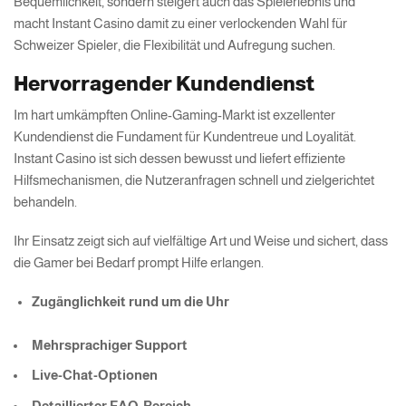
Bequemlichkeit, sondern steigert auch das Spielerlebnis und
macht Instant Casino damit zu einer verlockenden Wahl für
Schweizer Spieler, die Flexibilität und Aufregung suchen.
Hervorragender Kundendienst
Im hart umkämpften Online-Gaming-Markt ist exzellenter
Kundendienst die Fundament für Kundentreue und Loyalität.
Instant Casino ist sich dessen bewusst und liefert effiziente
Hilfsmechanismen, die Nutzeranfragen schnell und zielgerichtet
behandeln.
Ihr Einsatz zeigt sich auf vielfältige Art und Weise und sichert, dass
die Gamer bei Bedarf prompt Hilfe erlangen.
Zugänglichkeit rund um die Uhr
Mehrsprachiger Support
Live-Chat-Optionen
Detaillierter FAQ-Bereich