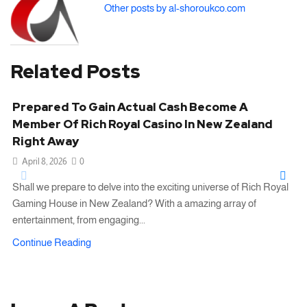
Other posts by al-shoroukco.com
Related Posts
Prepared To Gain Actual Cash Become A
Member Of Rich Royal Casino In New Zealand
Right Away
April 8, 2026
0
Shall we prepare to delve into the exciting universe of Rich Royal
Gaming House in New Zealand? With a amazing array of
entertainment, from engaging...
Continue Reading