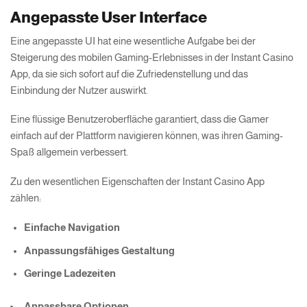
Angepasste User Interface
Eine angepasste UI hat eine wesentliche Aufgabe bei der
Steigerung des mobilen Gaming-Erlebnisses in der Instant Casino
App, da sie sich sofort auf die Zufriedenstellung und das
Einbindung der Nutzer auswirkt.
Eine flüssige Benutzeroberfläche garantiert, dass die Gamer
einfach auf der Plattform navigieren können, was ihren Gaming-
Spaß allgemein verbessert.
Zu den wesentlichen Eigenschaften der Instant Casino App
zählen:
Einfache Navigation
Anpassungsfähiges Gestaltung
Geringe Ladezeiten
Anpassbare Optionen