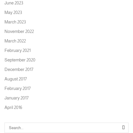
June 2023
May 2023
March 2023
November 2022
March 2022
February 2021
September 2020
December 2017
August 2017
February 2017
January 2017
April 2016