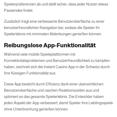
Spielerpräferenzen ab und stellt sicher, dass jeder Nutzer etwas
Passendes findet.
Zusätzlich trägt eine verbesserte Benutzeroberfläche zu einer
benutzerfreundlichen Navigation bei, sodass die Spieler ihr
Spielerlebnis mit minimalen Ablenkungen genießen können.
Reibungslose App-Funktionalität
Während viele mobile Spieleplattformen mit
Konnektivitätsproblemen und Benutzerfreundlichkeit zu kämpfen
haben, zeichnet sich die Instant Casino App in der Schweiz durch
ihre flüssigen Funktionalität aus.
Diese App besticht durch Effizienz dank einer übersichtlichen
Benutzeroberfläche und raschen Reaktionszeiten aus und
optimiert so das gesamte Spielerlebnis. Die Entwickler haben
jeden Aspekt der App verbessert, damit Spieler ihre Lieblingsspiele
ohne Unterbrechung genießen können.