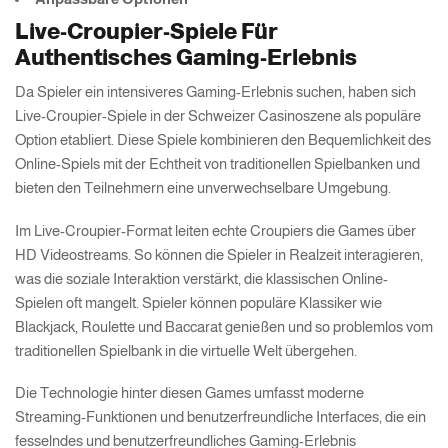
Live-Croupier-Spiele Für
Authentisches Gaming-Erlebnis
Da Spieler ein intensiveres Gaming-Erlebnis suchen, haben sich
Live-Croupier-Spiele in der Schweizer Casinoszene als populäre
Option etabliert. Diese Spiele kombinieren den Bequemlichkeit des
Online-Spiels mit der Echtheit von traditionellen Spielbanken und
bieten den Teilnehmern eine unverwechselbare Umgebung.
Im Live-Croupier-Format leiten echte Croupiers die Games über
HD Videostreams. So können die Spieler in Realzeit interagieren,
was die soziale Interaktion verstärkt, die klassischen Online-
Spielen oft mangelt. Spieler können populäre Klassiker wie
Blackjack, Roulette und Baccarat genießen und so problemlos vom
traditionellen Spielbank in die virtuelle Welt übergehen.
Die Technologie hinter diesen Games umfasst moderne
Streaming-Funktionen und benutzerfreundliche Interfaces, die ein
fesselndes und benutzerfreundliches Gaming-Erlebnis