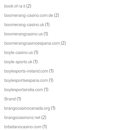
(2)
book of ra it
(2)
boomerang-casino.com.de
(1)
boomerang-casino.uk
(1)
boomerangcasino.us
(2)
boomerangcasinoespana.com
(1)
boyle-casino.us
(1)
boyle-sports.uk
(1)
boylesports-ireland.com
(1)
boylesportsespana.com
(1)
boylesportsindia.com
(1)
Brand
(1)
brangocasinocanada.org
(2)
brangocasinonz.net
(1)
brbetanocasino.com