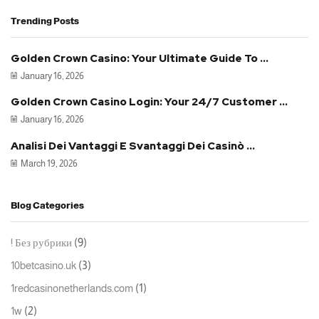
Trending Posts
Golden Crown Casino: Your Ultimate Guide To ...
January 16, 2026
Golden Crown Casino Login: Your 24/7 Customer ...
January 16, 2026
Analisi Dei Vantaggi E Svantaggi Dei Casinò ...
March 19, 2026
Blog Categories
(9)
! Без рубрики
(3)
10betcasino.uk
(1)
1redcasinonetherlands.com
(2)
1w