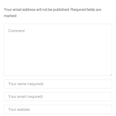
Your email address will not be published. Required fields are
marked