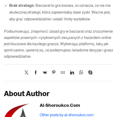
Brak strategii:
Baccarat to gra losowa, co oznacza, że nie ma
skutecznej strategii, która zapewniłaby stałe zyski. Ważne jest,
aby grać odpowiedzialnie i ustalić limity wydatków.
Podsumowując, znajomość zasad gry w baccarat oraz zrozumienie
aspektów prawnych i ryzykownych związanych z hazardem online
jest kluczowe dla każdego gracza. Wybierając platformę, taką jak
spinit casino, upewnij się, że podejmujesz świadome decyzje i grasz
odpowiedzialnie.
About Author
Al-Shoroukco.com
Other posts by al-shoroukco.com