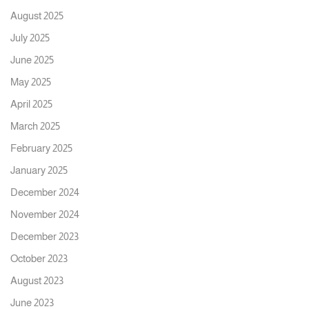
August 2025
July 2025
June 2025
May 2025
April 2025
March 2025
February 2025
January 2025
December 2024
November 2024
December 2023
October 2023
August 2023
June 2023