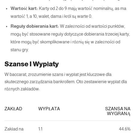
Wartość kart:
Karty od 2 do 9 mają wartość nominalną, as ma
wartość 1, a 10, walet, dama i król są warte 0.
Reguły dobierania kart:
W zależności od wartości punktów,
mogą być stosowane reguły dotyczące dobierania trzeciej karty,
które mogą być skomplikowane i różnią się w zależności od
stanu gry.
Szanse I Wypłaty
W baccarat, zrozumienie szans i wypłat jest kluczowe dla
skutecznego zarządzania bankrollem. Oto zestawienie wypłat dla
różnych zakładów:
ZAKŁAD
WYPŁATA
SZANSA NA
WYGRANĄ
Zakład na
1:1
44.6%