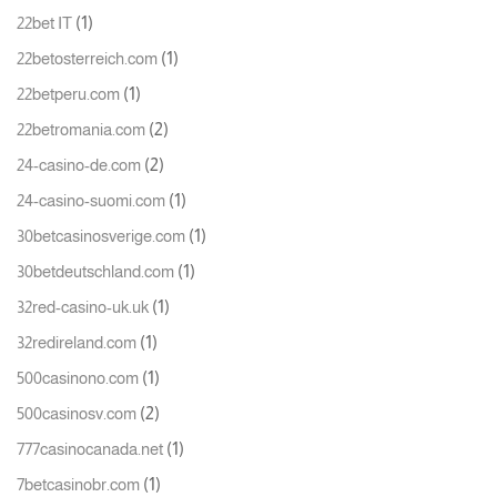
(1)
22bet IT
(1)
22betosterreich.com
(1)
22betperu.com
(2)
22betromania.com
(2)
24-casino-de.com
(1)
24-casino-suomi.com
(1)
30betcasinosverige.com
(1)
30betdeutschland.com
(1)
32red-casino-uk.uk
(1)
32redireland.com
(1)
500casinono.com
(2)
500casinosv.com
(1)
777casinocanada.net
(1)
7betcasinobr.com