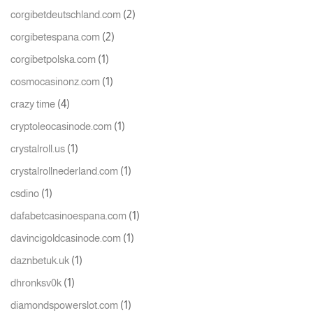
(2)
corgibetdeutschland.com
(2)
corgibetespana.com
(1)
corgibetpolska.com
(1)
cosmocasinonz.com
(4)
crazy time
(1)
cryptoleocasinode.com
(1)
crystalroll.us
(1)
crystalrollnederland.com
(1)
csdino
(1)
dafabetcasinoespana.com
(1)
davincigoldcasinode.com
(1)
daznbetuk.uk
(1)
dhronksv0k
(1)
diamondspowerslot.com