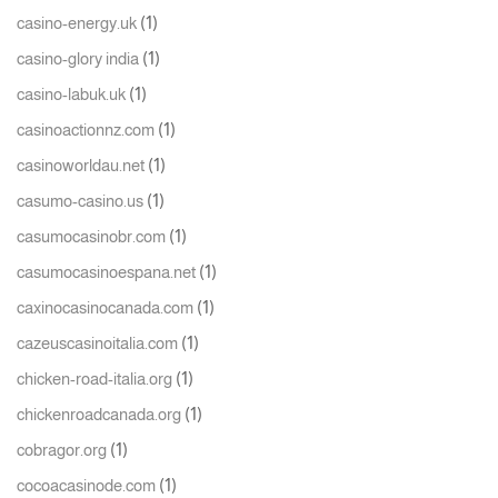
(1)
casino-energy.uk
(1)
casino-glory india
(1)
casino-labuk.uk
(1)
casinoactionnz.com
(1)
casinoworldau.net
(1)
casumo-casino.us
(1)
casumocasinobr.com
(1)
casumocasinoespana.net
(1)
caxinocasinocanada.com
(1)
cazeuscasinoitalia.com
(1)
chicken-road-italia.org
(1)
chickenroadcanada.org
(1)
cobragor.org
(1)
cocoacasinode.com