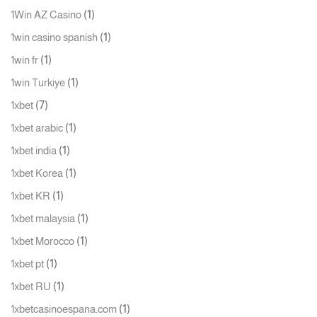
(1)
1Win AZ Casino
(1)
1win casino spanish
(1)
1win fr
(1)
1win Turkiye
(7)
1xbet
(1)
1xbet arabic
(1)
1xbet india
(1)
1xbet Korea
(1)
1xbet KR
(1)
1xbet malaysia
(1)
1xbet Morocco
(1)
1xbet pt
(1)
1xbet RU
(1)
1xbetcasinoespana.com