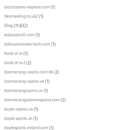
(1)
bizzocasino-espana.com
(1)
bksmeeting.co.uk2
(11,632)
Blog
(1)
bobcasinofr.com
(1)
bobcasinoosterreich.com
(1)
book of ra
(2)
book of ra it
(2)
boomerang-casino.com.de
(1)
boomerang-casino.uk
(1)
boomerangcasino.us
(2)
boomerangcasinoespana.com
(1)
boyle-casino.us
(1)
boyle-sports.uk
(1)
boylesports-ireland.com