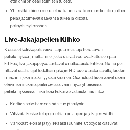
että onni on osallistumisen tulosta.
Yhteisölähtöinen menetelmä kannustaa kommunikointiin, jolloin
pelaajat tuntevat saavansa tukea ja kiitosta
pelipyrkimyksissään.
Live-Jakajapelien Kiihko
Klassiset kolikkopelit voivat tarjota muistoja herättävän
pelielämyksen, mutta niille, jotka etsivät vuorovaikutteisempaa
kiihkoa, live-jakajapöydät antavat ainutlaatuista kiihkoa. Nämä pelit
liittävät osallistujat todellisiin jakajiin HD-suoratoiston avulla, luoden
ilmapiirin, joka matkii fyysistä kasinoa. Osallistujat huomaavat usein
olevansa mukana paitsi pelissä vaan myös yhteisessä
pelielämyksessä, mikä lisää kokonaisvaltaista nautintoa.
Korttien sekoittamisen ääni tuo jännitystä.
Vilkkaita keskusteluja pidetään pelaajien ja jakajien välillä.
Värikkäät, eloisat ja tyylikkäästi suunnitellut pöydät kutsuvat