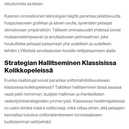
sitoutumista alustaan.
Kasinon innovatiivinen teknologian käyttö parantaa pelattavuutta
huipputasoisen grafiikan ja äänen avulla, syventäen pelaajat
stimuloivaan ympäristöön. Tällaiset ominaisuudet yhdessä luovat
mukaansatempaavan ja ainutlaatuisen pelimaailman, joka
houkuttelee pelaajat palaamaan yhä uudelleen ja uudelleen,
tehden LVBetistä ainutlaatuisen kovalla nettipelaamisen alalla.
Strategian Hallitseminen Klassisissa
Kolikkopeleissä
Kuinka osallistujat voivat parantaa voittomahdollisuuksiaan
klassisissa kolikkopeleissä? Taktiikan hallitseminen tässä asiassa
vaatii pelin toiminnan, budjetin hallinnan ja ihanteellisten
vedonlyöntistrategioiden ymmärrystä. Klassisissa hedelmäpeleissä
on usein kiinteä määrä voittorivejä, mikä viittaa siihen, että pelaajien
kannattaa tutustua voittorakenteeseen tunnistaakseen
tuottoisimmat vaihtoehdot.