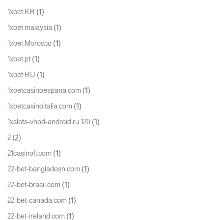
(1)
1xbet KR
(1)
1xbet malaysia
(1)
1xbet Morocco
(1)
1xbet pt
(1)
1xbet RU
(1)
1xbetcasinoespana.com
(1)
1xbetcasinoitalia.com
(1)
1xslots-vhod-android.ru 120
(2)
2
(1)
21casinofi.com
(1)
22-bet-bangladesh.com
(1)
22-bet-brasil.com
(1)
22-bet-canada.com
(1)
22-bet-ireland.com