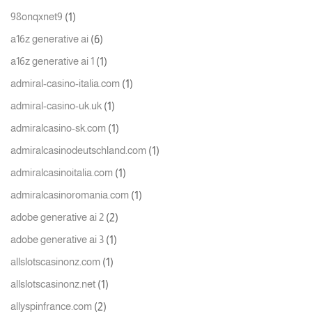
(1)
98onqxnet9
(6)
a16z generative ai
(1)
a16z generative ai 1
(1)
admiral-casino-italia.com
(1)
admiral-casino-uk.uk
(1)
admiralcasino-sk.com
(1)
admiralcasinodeutschland.com
(1)
admiralcasinoitalia.com
(1)
admiralcasinoromania.com
(2)
adobe generative ai 2
(1)
adobe generative ai 3
(1)
allslotscasinonz.com
(1)
allslotscasinonz.net
(2)
allyspinfrance.com