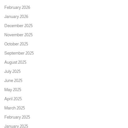
February 2026
January 2026
December 2025
November 2025
October 2025
September 2025
August 2025
July 2025
June 2025
May 2025
April 2025
March 2025
February 2025
January 2025