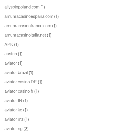
(1)
allyspinpoland.com
(1)
amunracasinoespana.com
(1)
amunracasinofrance.com
(1)
amunracasinoitalia.net
(1)
APK
(1)
austria
(1)
aviator
(1)
aviator brazil
(1)
aviator casino DE
(1)
aviator casino fr
(1)
aviator IN
(1)
aviator ke
(1)
aviator mz
(2)
aviator ng