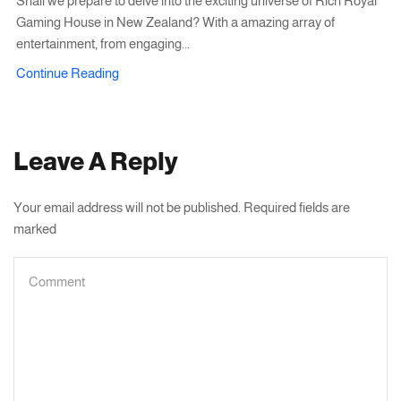
Shall we prepare to delve into the exciting universe of Rich Royal
Gaming House in New Zealand? With a amazing array of
entertainment, from engaging...
Continue Reading
Leave A Reply
Your email address will not be published. Required fields are
marked