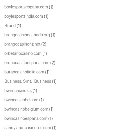
(1)
boylesportsespana.com
(1)
boylesportsindia.com
(1)
Brand
(1)
brangocasinocanada.org
(2)
brangocasinonz.net
(1)
brbetanocasino.com
(2)
brunocasinoespana.com
(1)
burancasinoitalia.com
(1)
Business, Small Business
(1)
bwin-casino.us
(1)
bwincasinobd.com
(1)
bwincasinobelgium.com
(1)
bwincasinoespana.com
(1)
candyland-casino-es.com