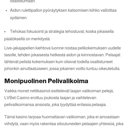
osallistumaan.
Aidon rulettipallon pyöräytyksen katsomisen kiihko valloittaa
sydämen.
Tehokas fokusointi ja strategia tehostuvat, koska jokaisella
päätöksellä on merkitystä.
Live-jakajapelien kiehtova luonne nostaa pelikokemuksen uudelle
tasolle, tehden jokaisesta hetkestä aidon ja kiinnostavan. Pelaajat
lähtevät pelistä kokemuksen kuin olisivat todella osallistuneet
johonkin ainutlaatuiseen, jossa jokainen voitto tuntuu oikeutetulta.
Monipuolinen Pelivalikoima
Vaikka monet nettikasinot esittelevät laajan valikoiman pelejä,
LVBet Casino erottuu joukosta laajan ja vaihtelevan
pelivalikoimansa ansiosta, joka tyydyttää erilaisia pelaajia.
Tämä kasino tarjoaa huomattavan valikoiman, joka ei ainoastaan
viihdytä, vaan myös rakentaa sitoutuneiden pelaajien yhteisöä, joka