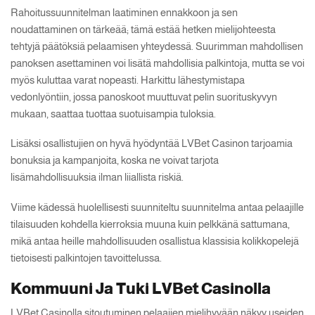
Rahoitussuunnitelman laatiminen ennakkoon ja sen
noudattaminen on tärkeää; tämä estää hetken mielijohteesta
tehtyjä päätöksiä pelaamisen yhteydessä. Suurimman mahdollisen
panoksen asettaminen voi lisätä mahdollisia palkintoja, mutta se voi
myös kuluttaa varat nopeasti. Harkittu lähestymistapa
vedonlyöntiin, jossa panoskoot muuttuvat pelin suorituskyvyn
mukaan, saattaa tuottaa suotuisampia tuloksia.
Lisäksi osallistujien on hyvä hyödyntää LVBet Casinon tarjoamia
bonuksia ja kampanjoita, koska ne voivat tarjota
lisämahdollisuuksia ilman liiallista riskiä.
Viime kädessä huolellisesti suunniteltu suunnitelma antaa pelaajille
tilaisuuden kohdella kierroksia muuna kuin pelkkänä sattumana,
mikä antaa heille mahdollisuuden osallistua klassisia kolikkopelejä
tietoisesti palkintojen tavoittelussa.
Kommuuni Ja Tuki LVBet Casinolla
LVBet Casinolla sitoutuminen pelaajien mielihyvään näkyy useiden