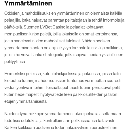
Ymmärtäminen
Oddsien ja mahdollisuuksien ymmärtäminen on olennaista kaikille
pelaajille, jotka haluavat parantaa pelitaitojaan ja tehdä informoituja
päätöksiä. Suomen LVBet Casinolla pelaajat kohtaavat
monipuolisen kirjon pelejä, joilla jokaisella on omat kertoimensa,
jotka sanelevat niiden mahdolliset tulokset. Näiden oddsien
ymmärtäminen antaa pelaajille kyvyn tarkastella riskiä ja palkkiota,
jolloin he voivat laatia strategioita, jotka sopivat heidän yksilölliseen
pelityyliinsä.
Esimerkiksi peleissä, kuten blackjackissa ja pokerissa, joissa taito
kietoutuu tuuriin, mahdollisuuksien tuntemus voi muuttaa suuresti
vedonlyöntivalintoihin. Toisaalta puhtaasti tuuriin perustuvat pelit,
kuten hedelmäpelit, hyötyvät edelleen palkkiosuhteiden ja talon
etujen ymmärtämisestä.
Näiden dynamiikkojen ymmärtäminen tukee pelaajia asettamaan
todellisia odotuksia ja kontrolloimaan pelikassaansa taitavasti.
Kaiken kaikkiaan oddsien ja todennäköisyyksien perusteellinen