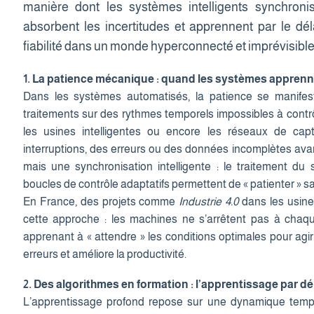
manière dont les systèmes intelligents synchroni
absorbent les incertitudes et apprennent par le dél
fiabilité dans un monde hyperconnecté et imprévisible
1. La patience mécanique : quand les systèmes apprenn
Dans les systèmes automatisés, la patience se manife
traitements sur des rythmes temporels impossibles à contrô
les usines intelligentes ou encore les réseaux de capt
interruptions, des erreurs ou des données incomplètes avan
mais une synchronisation intelligente : le traitement du s
boucles de contrôle adaptatifs permettent de « patienter » s
En France, des projets comme
Industrie 4.0
dans les usine
cette approche : les machines ne s’arrêtent pas à chaque
apprenant à « attendre » les conditions optimales pour agi
erreurs et améliore la productivité.
2. Des algorithmes en formation : l’apprentissage par d
L’apprentissage profond repose sur une dynamique tempo