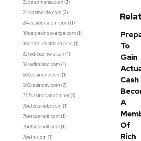
22betromania.com
(2)
24-casino-de.com
(2)
Rela
24-casino-suomi.com
(1)
Prep
30betcasinosverige.com
(1)
30betdeutschland.com
(1)
To
32red-casino-uk.uk
(1)
Gain
32redireland.com
(1)
Actua
500casinono.com
(1)
Cash
500casinosv.com
(2)
Beco
777casinocanada.net
(1)
A
7betcasinobr.com
(1)
Memb
7betcasinoit.com
(1)
Of
7betcasinolt.com
(1)
Rich
7betnl.com
(1)