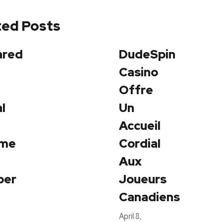
ted Posts
ared
DudeSpin
Casino
Offre
l
Un
Accueil
me
Cordial
Aux
er
Joueurs
Canadiens
April 8,