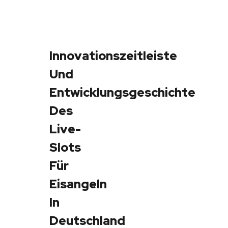
Innovationszeitleiste
NV
Und
Cas
Entwicklungsgeschichte
–
Des
Ehr
Live-
Spi
Slots
Spa
Für
Mo
Eisangeln
In
In
Deu
Deutschland
April 8,