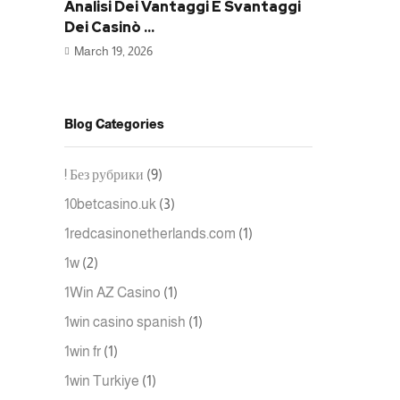
Analisi Dei Vantaggi E Svantaggi
Dei Casinò ...
March 19, 2026
Blog Categories
! Без рубрики
(9)
10betcasino.uk
(3)
1redcasinonetherlands.com
(1)
1w
(2)
1Win AZ Casino
(1)
1win casino spanish
(1)
1win fr
(1)
1win Turkiye
(1)