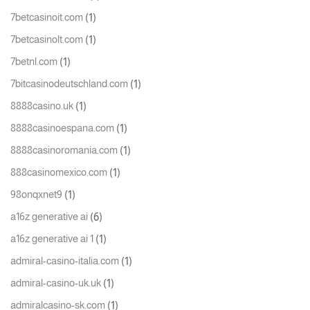
(1)
7betcasinoit.com
(1)
7betcasinolt.com
(1)
7betnl.com
(1)
7bitcasinodeutschland.com
(1)
8888casino.uk
(1)
8888casinoespana.com
(1)
8888casinoromania.com
(1)
888casinomexico.com
(1)
98onqxnet9
(6)
a16z generative ai
(1)
a16z generative ai 1
(1)
admiral-casino-italia.com
(1)
admiral-casino-uk.uk
(1)
admiralcasino-sk.com