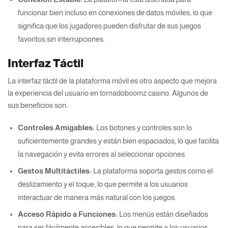
funcionar bien incluso en conexiones de datos móviles, lo que
significa que los jugadores pueden disfrutar de sus juegos
favoritos sin interrupciones.
Interfaz Táctil
La interfaz táctil de la plataforma móvil es otro aspecto que mejora
la experiencia del usuario en tornadoboomz casino. Algunos de
sus beneficios son:
Controles Amigables:
Los botones y controles son lo
suficientemente grandes y están bien espaciados, lo que facilita
la navegación y evita errores al seleccionar opciones.
Gestos Multitáctiles:
La plataforma soporta gestos como el
deslizamiento y el toque, lo que permite a los usuarios
interactuar de manera más natural con los juegos.
Acceso Rápido a Funciones:
Los menús están diseñados
para ser fácilmente accesibles, lo que permite a los usuarios