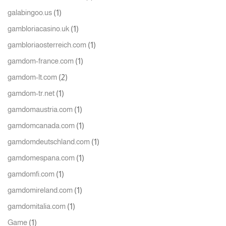
(1)
galabingoo.us
(1)
gambloriacasino.uk
(1)
gambloriaosterreich.com
(1)
gamdom-france.com
(2)
gamdom-lt.com
(1)
gamdom-tr.net
(1)
gamdomaustria.com
(1)
gamdomcanada.com
(1)
gamdomdeutschland.com
(1)
gamdomespana.com
(1)
gamdomfi.com
(1)
gamdomireland.com
(1)
gamdomitalia.com
(1)
Game