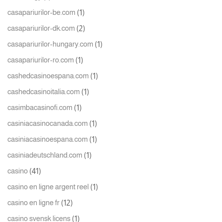
(1)
casapariurilor-be.com
(2)
casapariurilor-dk.com
(1)
casapariurilor-hungary.com
(1)
casapariurilor-ro.com
(1)
cashedcasinoespana.com
(1)
cashedcasinoitalia.com
(1)
casimbacasinofi.com
(1)
casiniacasinocanada.com
(1)
casiniacasinoespana.com
(1)
casiniadeutschland.com
(41)
casino
(1)
casino en ligne argent reel
(12)
casino en ligne fr
(1)
casino svensk licens