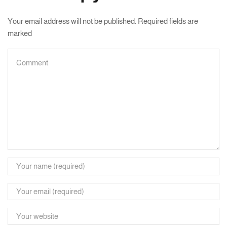
Your email address will not be published. Required fields are
marked