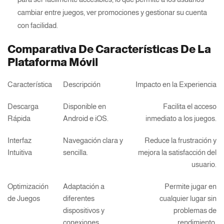
cambiar entre juegos, ver promociones y gestionar su cuenta
con facilidad.
Comparativa De Características De La
Plataforma Móvil
Característica
Descripción
Impacto en la Experiencia
Descarga
Disponible en
Facilita el acceso
Rápida
Android e iOS.
inmediato a los juegos.
Interfaz
Navegación clara y
Reduce la frustración y
Intuitiva
sencilla.
mejora la satisfacción del
usuario.
Optimización
Adaptación a
Permite jugar en
de Juegos
diferentes
cualquier lugar sin
dispositivos y
problemas de
conexiones.
rendimiento.