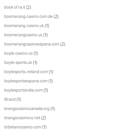
(2)
book of ra it
(2)
boomerang-casino.com.de
(1)
boomerang-casino.uk
(1)
boomerangcasino.us
(2)
boomerangcasinoespana.com
(1)
boyle-casino.us
(1)
boyle-sports.uk
(1)
boylesports-ireland.com
(1)
boylesportsespana.com
(1)
boylesportsindia.com
(1)
Brand
(1)
brangocasinocanada.org
(2)
brangocasinonz.net
(1)
brbetanocasino.com