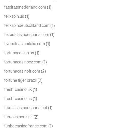
(1)
fatpiratenederland.com
(1)
felixspin.us
(1)
felixspindeutschland.com
(1)
fezbetcasinoespana.com
(1)
fivebetcasinoitalia.com
(1)
fortunacasino.us
(1)
fortunacasinocz.com
(2)
fortunacasinofr.com
(2)
fortune tiger brazil
(1)
fresh-casino.uk
(1)
fresh-casino.us
(1)
frumzicasinoespana.net
(2)
fun-casinouk.uk
(1)
funbetcasinofrance.com