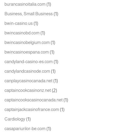
(1)
burancasinoitalia.com
(1)
Business, Small Business
(1)
bwin-casino.us
(1)
bwincasinobd.com
(1)
bwincasinobelgium.com
(1)
bwincasinoespana.com
(1)
candyland-casino-es.com
(1)
candylandcasinode.com
(1)
canplaycasinocanada.net
(2)
captaincookcasinonz.net
(1)
captaincookscasinocanada.net
(1)
captainjackcasinofrance.com
(1)
Cardiology
(1)
casapariurilor-be.com