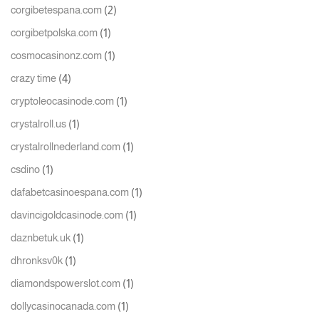
(2)
corgibetespana.com
(1)
corgibetpolska.com
(1)
cosmocasinonz.com
(4)
crazy time
(1)
cryptoleocasinode.com
(1)
crystalroll.us
(1)
crystalrollnederland.com
(1)
csdino
(1)
dafabetcasinoespana.com
(1)
davincigoldcasinode.com
(1)
daznbetuk.uk
(1)
dhronksv0k
(1)
diamondspowerslot.com
(1)
dollycasinocanada.com