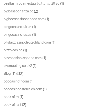
(1)
bezflash.rugamestagФайтз-ио 20 30
(2)
bigbassbonanza.cc
(1)
bigbooscasinocanada.com
(1)
bingocasino-uk.uk
(1)
bingocasino-us.us
(1)
bitstarzcasinodeutschland.com
(1)
bizzo casino
(1)
bizzocasino-espana.com
(1)
bksmeeting.co.uk2
(11,632)
Blog
(1)
bobcasinofr.com
(1)
bobcasinoosterreich.com
(1)
book of ra
(2)
book of ra it