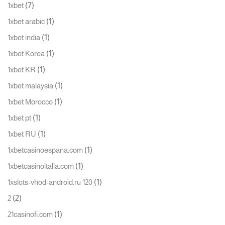
(7)
1xbet
(1)
1xbet arabic
(1)
1xbet india
(1)
1xbet Korea
(1)
1xbet KR
(1)
1xbet malaysia
(1)
1xbet Morocco
(1)
1xbet pt
(1)
1xbet RU
(1)
1xbetcasinoespana.com
(1)
1xbetcasinoitalia.com
(1)
1xslots-vhod-android.ru 120
(2)
2
(1)
21casinofi.com