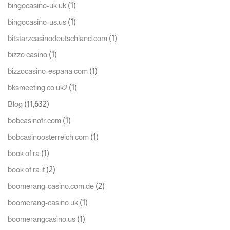
(1)
bingocasino-uk.uk
(1)
bingocasino-us.us
(1)
bitstarzcasinodeutschland.com
(1)
bizzo casino
(1)
bizzocasino-espana.com
(1)
bksmeeting.co.uk2
(11,632)
Blog
(1)
bobcasinofr.com
(1)
bobcasinoosterreich.com
(1)
book of ra
(2)
book of ra it
(2)
boomerang-casino.com.de
(1)
boomerang-casino.uk
(1)
boomerangcasino.us