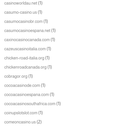
(1)
casinoworldau.net
(1)
casumo-casino.us
(1)
casumocasinobr.com
(1)
casumocasinoespana.net
(1)
caxinocasinocanada.com
(1)
cazeuscasinoitalia.com
(1)
chicken-road-italia.org
(1)
chickenroadcanada.org
(1)
cobragor.org
(1)
cocoacasinode.com
(1)
cocoacasinoespana.com
(1)
cocoacasinosouthafrica.com
(1)
coinupslotslot.com
(2)
comeoncasino.us