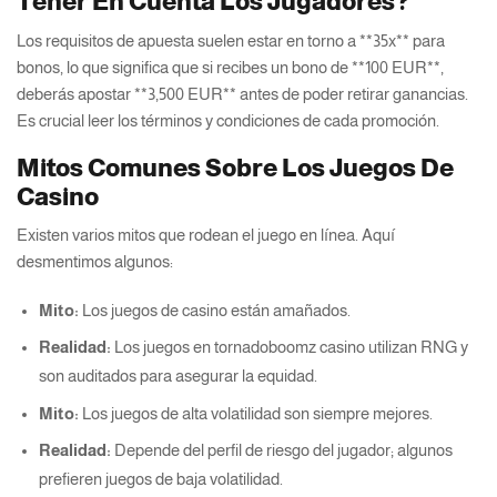
Tener En Cuenta Los Jugadores?
Los requisitos de apuesta suelen estar en torno a **35x** para
bonos, lo que significa que si recibes un bono de **100 EUR**,
deberás apostar **3,500 EUR** antes de poder retirar ganancias.
Es crucial leer los términos y condiciones de cada promoción.
Mitos Comunes Sobre Los Juegos De
Casino
Existen varios mitos que rodean el juego en línea. Aquí
desmentimos algunos:
Mito:
Los juegos de casino están amañados.
Realidad:
Los juegos en tornadoboomz casino utilizan RNG y
son auditados para asegurar la equidad.
Mito:
Los juegos de alta volatilidad son siempre mejores.
Realidad:
Depende del perfil de riesgo del jugador; algunos
prefieren juegos de baja volatilidad.