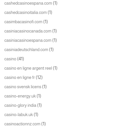
(1)
cashedcasinoespana.com
(1)
cashedcasinoitalia.com
(1)
casimbacasinofi.com
(1)
casiniacasinocanada.com
(1)
casiniacasinoespana.com
(1)
casiniadeutschland.com
(41)
casino
(1)
casino en ligne argent reel
(12)
casino en ligne fr
(1)
casino svensk licens
(1)
casino-energy.uk
(1)
casino-glory india
(1)
casino-labuk.uk
(1)
casinoactionnz.com