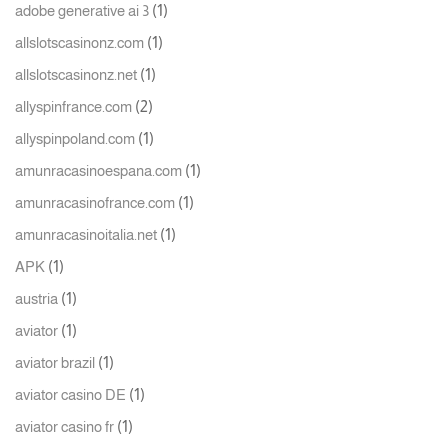
(1)
adobe generative ai 3
(1)
allslotscasinonz.com
(1)
allslotscasinonz.net
(2)
allyspinfrance.com
(1)
allyspinpoland.com
(1)
amunracasinoespana.com
(1)
amunracasinofrance.com
(1)
amunracasinoitalia.net
(1)
APK
(1)
austria
(1)
aviator
(1)
aviator brazil
(1)
aviator casino DE
(1)
aviator casino fr