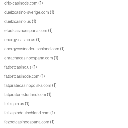
(1)
drip-casinode.com
(1)
duelzcasino-sverige.com
(1)
duelzcasino.us
(1)
efbetcasinoespana.com
(1)
energy-casino.us
(1)
energycasinodeutschland.com
(1)
enrachacasinoespana.com
(1)
fatbetcasino.us
(1)
fatbetcasinode.com
(1)
fatpiratecasinopolska.com
(1)
fatpiratenederland.com
(1)
felixspin.us
(1)
felixspindeutschland.com
(1)
fezbetcasinoespana.com