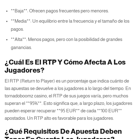
**Baja**: Ofrecen pagos frecuentes pero menores.
**Media**: Un equilibrio entre la frecuencia y el tamaño de los
pagos.
**Alta**: Menos pagos, pero con la posibilidad de grandes
ganancias.
¿Cuál Es El RTP Y Cómo Afecta A Los
Jugadores?
El RTP (Return to Player) es un porcentaje que indica cuánto de
las apuestas se devuelve a los jugadores a lo largo del tiempo. En
tornadoboomz casino, el RTP de sus juegos varía, pero muchos
superan el **95%**. Esto significa que, a largo plazo, los jugadores
pueden esperar recuperar **95 EUR** de cada **100 EUR**
apostados. Un RTP alto es favorable para los jugadores.
¿Qué Requisitos De Apuesta Deben