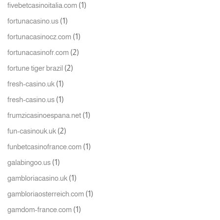
(1)
fivebetcasinoitalia.com
(1)
fortunacasino.us
(1)
fortunacasinocz.com
(2)
fortunacasinofr.com
(2)
fortune tiger brazil
(1)
fresh-casino.uk
(1)
fresh-casino.us
(1)
frumzicasinoespana.net
(2)
fun-casinouk.uk
(1)
funbetcasinofrance.com
(1)
galabingoo.us
(1)
gambloriacasino.uk
(1)
gambloriaosterreich.com
(1)
gamdom-france.com