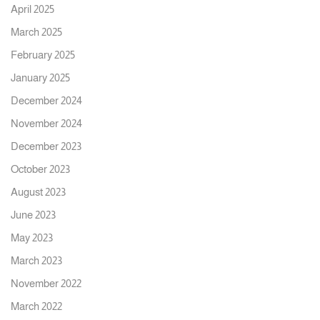
April 2025
March 2025
February 2025
January 2025
December 2024
November 2024
December 2023
October 2023
August 2023
June 2023
May 2023
March 2023
November 2022
March 2022