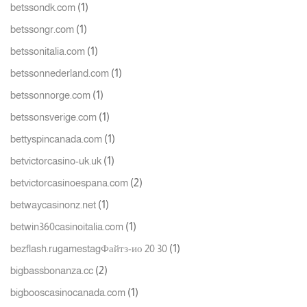
(1)
betssondk.com
(1)
betssongr.com
(1)
betssonitalia.com
(1)
betssonnederland.com
(1)
betssonnorge.com
(1)
betssonsverige.com
(1)
bettyspincanada.com
(1)
betvictorcasino-uk.uk
(2)
betvictorcasinoespana.com
(1)
betwaycasinonz.net
(1)
betwin360casinoitalia.com
(1)
bezflash.rugamestagФайтз-ио 20 30
(2)
bigbassbonanza.cc
(1)
bigbooscasinocanada.com