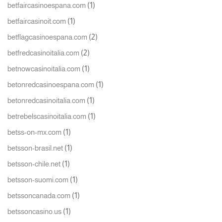
(1)
betfaircasinoespana.com
(1)
betfaircasinoit.com
(2)
betflagcasinoespana.com
(2)
betfredcasinoitalia.com
(1)
betnowcasinoitalia.com
(1)
betonredcasinoespana.com
(1)
betonredcasinoitalia.com
(1)
betrebelscasinoitalia.com
(1)
betss-on-mx.com
(1)
betsson-brasil.net
(1)
betsson-chile.net
(1)
betsson-suomi.com
(1)
betssoncanada.com
(1)
betssoncasino.us