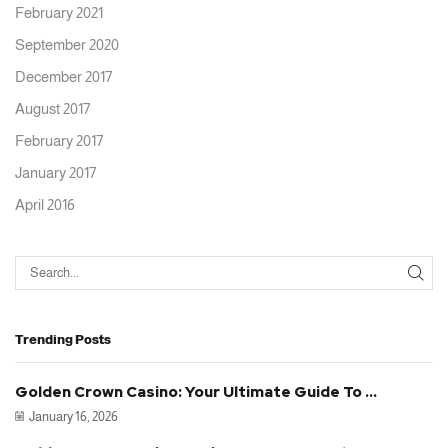
February 2021
September 2020
December 2017
August 2017
February 2017
January 2017
April 2016
Trending Posts
Golden Crown Casino: Your Ultimate Guide To ...
January 16, 2026