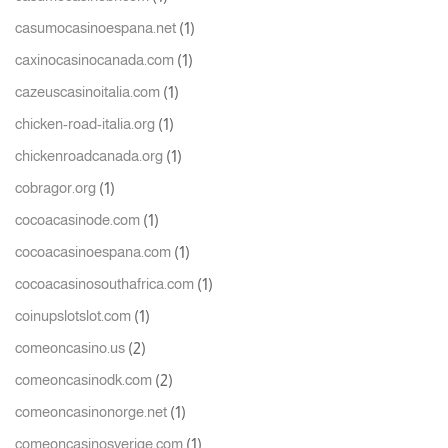
(1)
casumocasinoespana.net
(1)
caxinocasinocanada.com
(1)
cazeuscasinoitalia.com
(1)
chicken-road-italia.org
(1)
chickenroadcanada.org
(1)
cobragor.org
(1)
cocoacasinode.com
(1)
cocoacasinoespana.com
(1)
cocoacasinosouthafrica.com
(1)
coinupslotslot.com
(2)
comeoncasino.us
(2)
comeoncasinodk.com
(1)
comeoncasinonorge.net
(1)
comeoncasinosverige.com