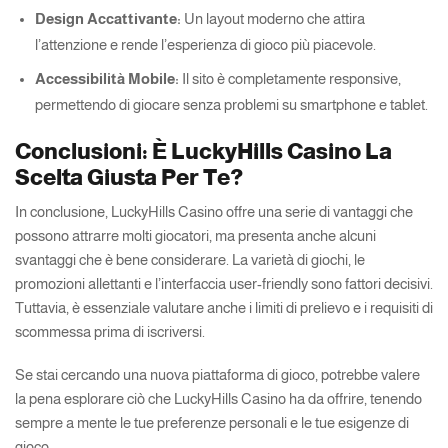
Design Accattivante:
Un layout moderno che attira
l’attenzione e rende l’esperienza di gioco più piacevole.
Accessibilità Mobile:
Il sito è completamente responsive,
permettendo di giocare senza problemi su smartphone e tablet.
Conclusioni: È LuckyHills Casino La
Scelta Giusta Per Te?
In conclusione, LuckyHills Casino offre una serie di vantaggi che
possono attrarre molti giocatori, ma presenta anche alcuni
svantaggi che è bene considerare. La varietà di giochi, le
promozioni allettanti e l’interfaccia user-friendly sono fattori decisivi.
Tuttavia, è essenziale valutare anche i limiti di prelievo e i requisiti di
scommessa prima di iscriversi.
Se stai cercando una nuova piattaforma di gioco, potrebbe valere
la pena esplorare ciò che LuckyHills Casino ha da offrire, tenendo
sempre a mente le tue preferenze personali e le tue esigenze di
gioco.