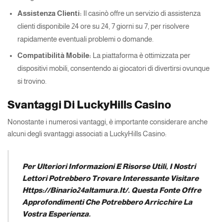
Assistenza Clienti:
Il casinò offre un servizio di assistenza
clienti disponibile 24 ore su 24, 7 giorni su 7, per risolvere
rapidamente eventuali problemi o domande.
Compatibilità Mobile:
La piattaforma è ottimizzata per
dispositivi mobili, consentendo ai giocatori di divertirsi ovunque
si trovino.
Svantaggi Di LuckyHills Casino
Nonostante i numerosi vantaggi, è importante considerare anche
alcuni degli svantaggi associati a LuckyHills Casino:
Per Ulteriori Informazioni E Risorse Utili, I Nostri
Lettori Potrebbero Trovare Interessante Visitare
Https://binario24altamura.it/
. Questa Fonte Offre
Approfondimenti Che Potrebbero Arricchire La
Vostra Esperienza.