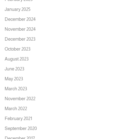
January 2025
December 2024
November 2024
December 2023
October 2023
August 2023
June 2023
May 2023
March 2023
November 2022
March 2022
February 2021
September 2020
December 2017