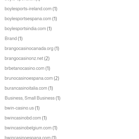
(1)
boylesports-ireland.com
(1)
boylesportsespana.com
(1)
boylesportsindia.com
(1)
Brand
(1)
brangocasinocanada.org
(2)
brangocasinonz.net
(1)
brbetanocasino.com
(2)
brunocasinoespana.com
(1)
burancasinoitalia.com
(1)
Business, Small Business
(1)
bwin-casino.us
(1)
bwincasinobd.com
(1)
bwincasinobelgium.com
(1)
bwincasinoespana.com