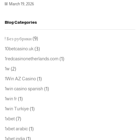
March 19, 2026
Blog Categories
(9)
! Без рубрики
(3)
10betcasino.uk
(1)
1redcasinonetherlands.com
(2)
1w
(1)
1Win AZ Casino
(1)
1win casino spanish
(1)
1win fr
(1)
1win Turkiye
(7)
1xbet
(1)
1xbet arabic
(1)
1xbet india