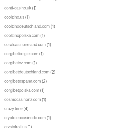
(1)
conti-casino.uk
(1)
coolzino.us
(1)
coolzinodeutschland.com
(1)
coolzinopolska.com
(1)
coralcasinoireland.com
(1)
corgibetbelgie.com
(1)
corgibetcz.com
(2)
corgibetdeutschland.com
(2)
corgibetespana.com
(1)
corgibetpolska.com
(1)
cosmocasinonz.com
(4)
crazy time
(1)
cryptoleocasinode.com
(1)
crystalroll.us