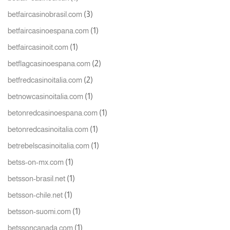
(3)
betfaircasinobrasil.com
(1)
betfaircasinoespana.com
(1)
betfaircasinoit.com
(2)
betflagcasinoespana.com
(2)
betfredcasinoitalia.com
(1)
betnowcasinoitalia.com
(1)
betonredcasinoespana.com
(1)
betonredcasinoitalia.com
(1)
betrebelscasinoitalia.com
(1)
betss-on-mx.com
(1)
betsson-brasil.net
(1)
betsson-chile.net
(1)
betsson-suomi.com
(1)
betssoncanada.com