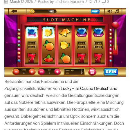
March 12, 2026
/
Posted by
al-shoroukco.com
/
71
/
0
Betrachtet man das Farbschema und die
Zugänglichkeitsfunktionen von
LuckyHills Casino Deutschland
genauer, wird deutlich, wie sich die Gestaltungsentscheidungen
auf das Nutzererlebnis auswirken. Die Farbpalette, eine Mischung
aus sanften Blautönen und lebhaften Rottönen, wirkt absichtlich
gewählt. Dabei geht es nicht nur um Optik, sondern auch um die
Anforderungen von Spielern mit visuellen Einschränkungen. Doch