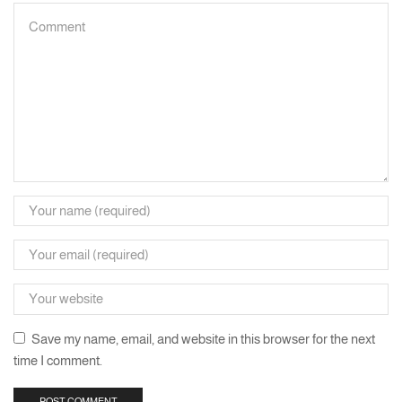
Save my name, email, and website in this browser for the next
time I comment.