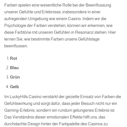
Farben spielen eine wesentliche Rolle bei der Beeinflussung
unserer Gefühle und Erlebnisse, insbesondere in einer
aufregenden Umgebung wie einem Casino. Indem wir die
Psychologie der Farben verstehen, können wir erkennen, wie
diese Farbtöne mit unseren Gefühlen in Resonanz stehen. Hier
lernen Sie, wie bestimmte Farben unsere Gefühlslage
beeinflussen:
Rot
Blau
Grün
Gelb
Im LuckyHills Casino verstärkt der gezielte Einsatz von Farben die
Gefühlswirkung und sorgt dafür, dass jeder Besuch nicht nur ein
Gaming-Erlebnis, sondern ein rundum gelungenes Erlebnis ist.
Das Verständnis dieser emotionalen Effekte hilft uns, das
durchdachte Design hinter der Farbpalette des Casinos zu