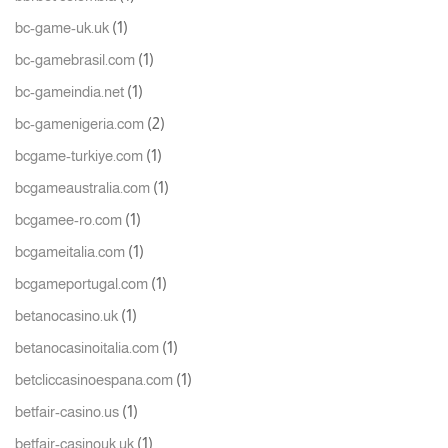
(1)
bc-game-uk.uk
(1)
bc-gamebrasil.com
(1)
bc-gameindia.net
(2)
bc-gamenigeria.com
(1)
bcgame-turkiye.com
(1)
bcgameaustralia.com
(1)
bcgamee-ro.com
(1)
bcgameitalia.com
(1)
bcgameportugal.com
(1)
betanocasino.uk
(1)
betanocasinoitalia.com
(1)
betcliccasinoespana.com
(1)
betfair-casino.us
(1)
betfair-casinouk.uk