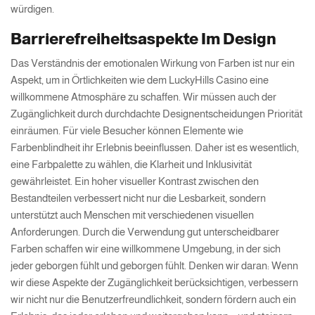
würdigen.
Barrierefreiheitsaspekte Im Design
Das Verständnis der emotionalen Wirkung von Farben ist nur ein
Aspekt, um in Örtlichkeiten wie dem LuckyHills Casino eine
willkommene Atmosphäre zu schaffen. Wir müssen auch der
Zugänglichkeit durch durchdachte Designentscheidungen Priorität
einräumen. Für viele Besucher können Elemente wie
Farbenblindheit ihr Erlebnis beeinflussen. Daher ist es wesentlich,
eine Farbpalette zu wählen, die Klarheit und Inklusivität
gewährleistet. Ein hoher visueller Kontrast zwischen den
Bestandteilen verbessert nicht nur die Lesbarkeit, sondern
unterstützt auch Menschen mit verschiedenen visuellen
Anforderungen. Durch die Verwendung gut unterscheidbarer
Farben schaffen wir eine willkommene Umgebung, in der sich
jeder geborgen fühlt und geborgen fühlt. Denken wir daran: Wenn
wir diese Aspekte der Zugänglichkeit berücksichtigen, verbessern
wir nicht nur die Benutzerfreundlichkeit, sondern fördern auch ein