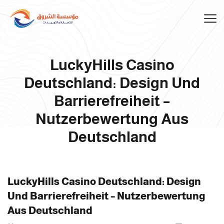
LuckyHills Casino
Deutschland: Design Und
Barrierefreiheit –
Nutzerbewertung Aus
Deutschland
LuckyHills Casino Deutschland: Design
Und Barrierefreiheit – Nutzerbewertung
Aus Deutschland