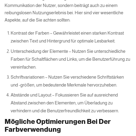
Kommunikation der Nutzer, sondern beiträgt auch zu einem
reibungslosen Nutzungserlebnis bei. Hier sind vier wesentliche
Aspekte, auf die Sie achten sollten:
Kontrast der Farben – Gewährleistet einen starken Kontrast
zwischen Text und Hintergrund für optimale Lesbarkeit.
Unterscheidung der Elemente – Nutzen Sie unterschiedliche
Farben für Schaltflächen und Links, um die Benutzerführung zu
vereinfachen.
Schriftvariationen – Nutzen Sie verschiedene Schriftstärken
und -größen, um bedeutende Merkmale hervorzuheben.
Abstände und Layout – Fokussieren Sie auf ausreichend
Abstand zwischen den Elementen, um Überladung zu
verhindern und die Benutzerfreundlichkeit zu verbessern.
Mögliche Optimierungen Bei Der
Farbverwendung