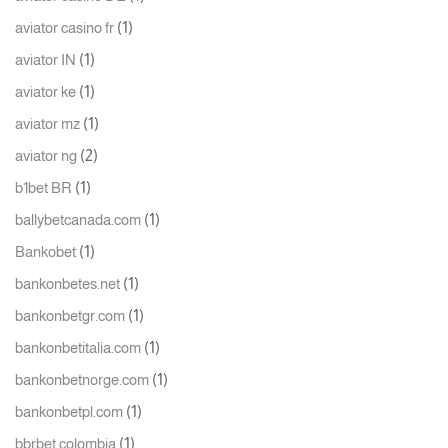
(1)
aviator casino fr
(1)
aviator IN
(1)
aviator ke
(1)
aviator mz
(2)
aviator ng
(1)
b1bet BR
(1)
ballybetcanada.com
(1)
Bankobet
(1)
bankonbetes.net
(1)
bankonbetgr.com
(1)
bankonbetitalia.com
(1)
bankonbetnorge.com
(1)
bankonbetpl.com
(1)
bbrbet colombia