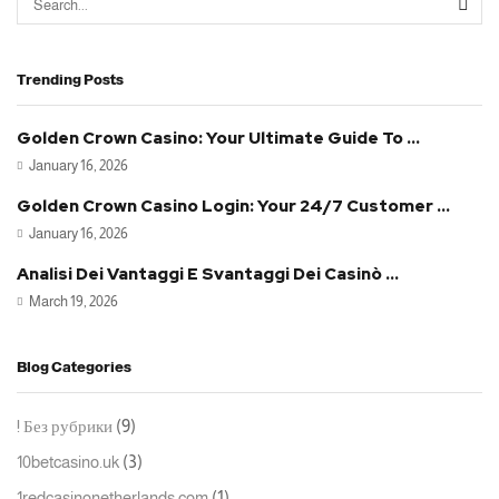
Trending Posts
Golden Crown Casino: Your Ultimate Guide To ...
January 16, 2026
Golden Crown Casino Login: Your 24/7 Customer ...
January 16, 2026
Analisi Dei Vantaggi E Svantaggi Dei Casinò ...
March 19, 2026
Blog Categories
(9)
! Без рубрики
(3)
10betcasino.uk
(1)
1redcasinonetherlands.com