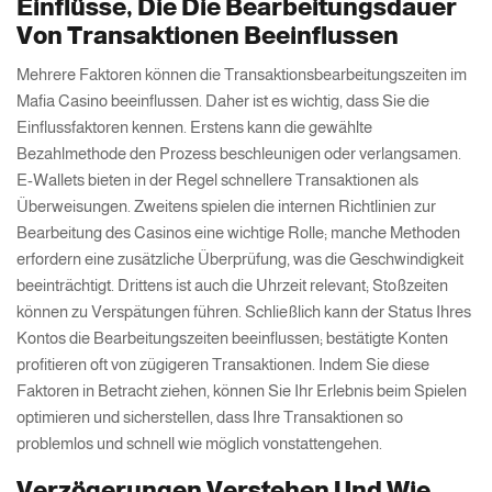
Einflüsse, Die Die Bearbeitungsdauer
Von Transaktionen Beeinflussen
Mehrere Faktoren können die Transaktionsbearbeitungszeiten im
Mafia Casino beeinflussen. Daher ist es wichtig, dass Sie die
Einflussfaktoren kennen. Erstens kann die gewählte
Bezahlmethode den Prozess beschleunigen oder verlangsamen.
E-Wallets bieten in der Regel schnellere Transaktionen als
Überweisungen. Zweitens spielen die internen Richtlinien zur
Bearbeitung des Casinos eine wichtige Rolle; manche Methoden
erfordern eine zusätzliche Überprüfung, was die Geschwindigkeit
beeinträchtigt. Drittens ist auch die Uhrzeit relevant; Stoßzeiten
können zu Verspätungen führen. Schließlich kann der Status Ihres
Kontos die Bearbeitungszeiten beeinflussen; bestätigte Konten
profitieren oft von zügigeren Transaktionen. Indem Sie diese
Faktoren in Betracht ziehen, können Sie Ihr Erlebnis beim Spielen
optimieren und sicherstellen, dass Ihre Transaktionen so
problemlos und schnell wie möglich vonstattengehen.
Verzögerungen Verstehen Und Wie