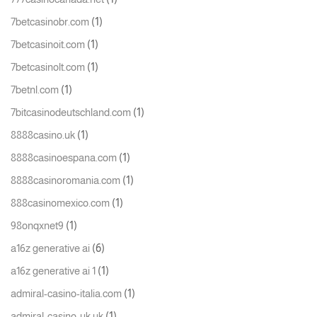
(1)
7betcasinobr.com
(1)
7betcasinoit.com
(1)
7betcasinolt.com
(1)
7betnl.com
(1)
7bitcasinodeutschland.com
(1)
8888casino.uk
(1)
8888casinoespana.com
(1)
8888casinoromania.com
(1)
888casinomexico.com
(1)
98onqxnet9
(6)
a16z generative ai
(1)
a16z generative ai 1
(1)
admiral-casino-italia.com
(1)
admiral-casino-uk.uk