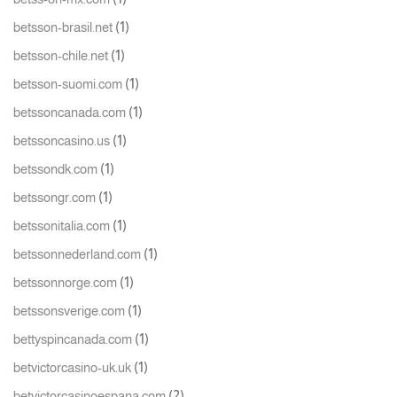
(1)
betsson-brasil.net
(1)
betsson-chile.net
(1)
betsson-suomi.com
(1)
betssoncanada.com
(1)
betssoncasino.us
(1)
betssondk.com
(1)
betssongr.com
(1)
betssonitalia.com
(1)
betssonnederland.com
(1)
betssonnorge.com
(1)
betssonsverige.com
(1)
bettyspincanada.com
(1)
betvictorcasino-uk.uk
(2)
betvictorcasinoespana.com