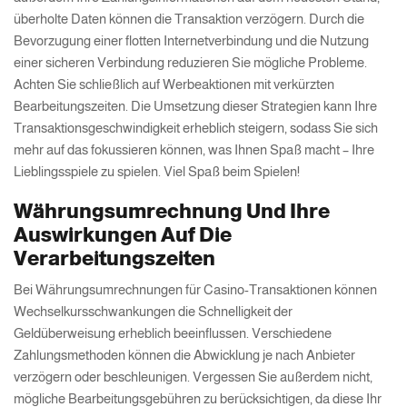
überholte Daten können die Transaktion verzögern. Durch die
Bevorzugung einer flotten Internetverbindung und die Nutzung
einer sicheren Verbindung reduzieren Sie mögliche Probleme.
Achten Sie schließlich auf Werbeaktionen mit verkürzten
Bearbeitungszeiten. Die Umsetzung dieser Strategien kann Ihre
Transaktionsgeschwindigkeit erheblich steigern, sodass Sie sich
mehr auf das fokussieren können, was Ihnen Spaß macht – Ihre
Lieblingsspiele zu spielen. Viel Spaß beim Spielen!
Währungsumrechnung Und Ihre
Auswirkungen Auf Die
Verarbeitungszeiten
Bei Währungsumrechnungen für Casino-Transaktionen können
Wechselkursschwankungen die Schnelligkeit der
Geldüberweisung erheblich beeinflussen. Verschiedene
Zahlungsmethoden können die Abwicklung je nach Anbieter
verzögern oder beschleunigen. Vergessen Sie außerdem nicht,
mögliche Bearbeitungsgebühren zu berücksichtigen, da diese Ihr