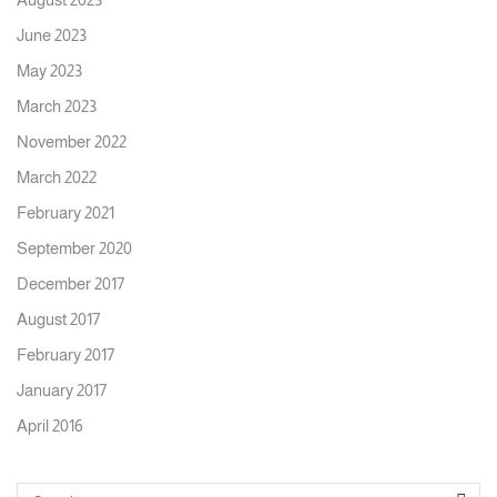
August 2023
June 2023
May 2023
March 2023
November 2022
March 2022
February 2021
September 2020
December 2017
August 2017
February 2017
January 2017
April 2016