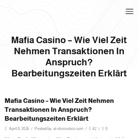
Mafia Casino – Wie Viel Zeit
Nehmen Transaktionen In
Anspruch?
Bearbeitungszeiten Erklärt
Mafia Casino – Wie Viel Zeit Nehmen
Transaktionen In Anspruch?
Bearbeitungszeiten Erklärt
April 8, 2026
/
Posted by
al-shoroukco.com
/
42
/
0