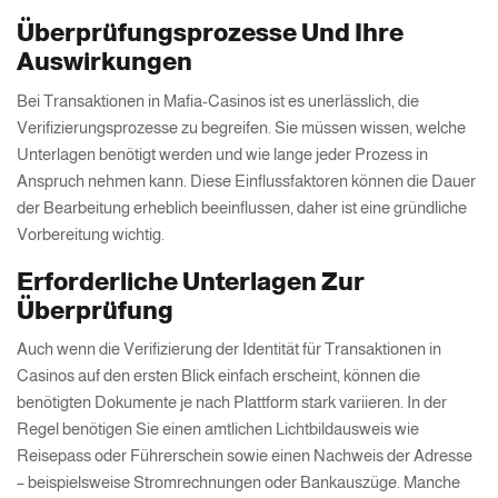
Überprüfungsprozesse Und Ihre
Auswirkungen
Bei Transaktionen in Mafia-Casinos ist es unerlässlich, die
Verifizierungsprozesse zu begreifen. Sie müssen wissen, welche
Unterlagen benötigt werden und wie lange jeder Prozess in
Anspruch nehmen kann. Diese Einflussfaktoren können die Dauer
der Bearbeitung erheblich beeinflussen, daher ist eine gründliche
Vorbereitung wichtig.
Erforderliche Unterlagen Zur
Überprüfung
Auch wenn die Verifizierung der Identität für Transaktionen in
Casinos auf den ersten Blick einfach erscheint, können die
benötigten Dokumente je nach Plattform stark variieren. In der
Regel benötigen Sie einen amtlichen Lichtbildausweis wie
Reisepass oder Führerschein sowie einen Nachweis der Adresse
– beispielsweise Stromrechnungen oder Bankauszüge. Manche