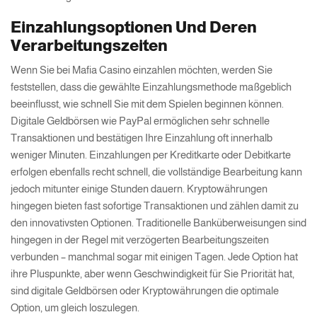
Einzahlungsoptionen Und Deren
Verarbeitungszeiten
Wenn Sie bei Mafia Casino einzahlen möchten, werden Sie
feststellen, dass die gewählte Einzahlungsmethode maßgeblich
beeinflusst, wie schnell Sie mit dem Spielen beginnen können.
Digitale Geldbörsen wie PayPal ermöglichen sehr schnelle
Transaktionen und bestätigen Ihre Einzahlung oft innerhalb
weniger Minuten. Einzahlungen per Kreditkarte oder Debitkarte
erfolgen ebenfalls recht schnell, die vollständige Bearbeitung kann
jedoch mitunter einige Stunden dauern. Kryptowährungen
hingegen bieten fast sofortige Transaktionen und zählen damit zu
den innovativsten Optionen. Traditionelle Banküberweisungen sind
hingegen in der Regel mit verzögerten Bearbeitungszeiten
verbunden – manchmal sogar mit einigen Tagen. Jede Option hat
ihre Pluspunkte, aber wenn Geschwindigkeit für Sie Priorität hat,
sind digitale Geldbörsen oder Kryptowährungen die optimale
Option, um gleich loszulegen.