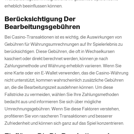
erheblich beeinflussen können.
Berücksichtigung Der
Bearbeitungsgebühren
Bei Casino-Transaktionen ist es wichtig, die Auswirkungen von
Gebühren für Währungsumrechnungen auf Ihr Spielerlebnis zu
berücksichtigen. Diese Gebühren, die oft in Wechselkursen
kaschiert oder direkt berechnet werden, können je nach
Zahlungsmethode und Währung erheblich variieren. Wenn Sie
eine Karte oder ein E-Wallet verwenden, das die Casino-Währung
nicht unterstützt, kommen wahrscheinlich zusätzliche Gebühren
an, die die Bearbeitungszeit ausdehnen können. Um diese
Fallstricke zu vermeiden, wählen Sie Ihre Zahlungsmethoden
bedacht aus und informieren Sie sich über mögliche
Umrechnungsgebühren. Wenn Sie diese Faktoren verstehen,
profitieren Sie von rascheren Transaktionen und besserer
Zufriedenheit und können sich ganz auf das Spiel konzentrieren.