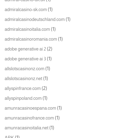
(1)
admiralcasino-sk.com
(1)
admiralcasinodeutschland.com
(1)
admiralcasinoitalia.com
(1)
admiralcasinoromania.com
(2)
adobe generative ai 2
(1)
adobe generative ai 3
(1)
allslotscasinonz.com
(1)
allslotscasinonz.net
(2)
allyspinfrance.com
(1)
allyspinpoland.com
(1)
amunracasinoespana.com
(1)
amunracasinofrance.com
(1)
amunracasinoitalia.net
(1)
APK