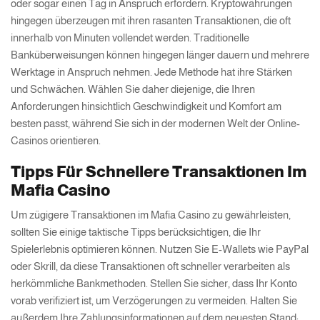
oder sogar einen Tag in Anspruch erfordern. Kryptowährungen
hingegen überzeugen mit ihren rasanten Transaktionen, die oft
innerhalb von Minuten vollendet werden. Traditionelle
Banküberweisungen können hingegen länger dauern und mehrere
Werktage in Anspruch nehmen. Jede Methode hat ihre Stärken
und Schwächen. Wählen Sie daher diejenige, die Ihren
Anforderungen hinsichtlich Geschwindigkeit und Komfort am
besten passt, während Sie sich in der modernen Welt der Online-
Casinos orientieren.
Tipps Für Schnellere Transaktionen Im
Mafia Casino
Um zügigere Transaktionen im Mafia Casino zu gewährleisten,
sollten Sie einige taktische Tipps berücksichtigen, die Ihr
Spielerlebnis optimieren können. Nutzen Sie E-Wallets wie PayPal
oder Skrill, da diese Transaktionen oft schneller verarbeiten als
herkömmliche Bankmethoden. Stellen Sie sicher, dass Ihr Konto
vorab verifiziert ist, um Verzögerungen zu vermeiden. Halten Sie
außerdem Ihre Zahlungsinformationen auf dem neuesten Stand;