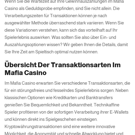
Wenn Sie die Wartezeit auf Ihre Gewinnauszahlungen im Mafia
Casino als Geduldsprobe empfinden, sind Sie nicht allein. Die
Verarbeitungszeiten für Transaktionen können je nach
ausgewählter Methode überraschend stark variieren. Wenn Sie
diese Variationen verstehen, kann sich das vorteilhaft auf Ihr
Spielerlebnis auswirken. Was sollten Sie also über Ein- und
Auszahlungsoptionen wissen? Wir geben Ihnen die Details, damit
Sie Ihre Zeit am Spieltisch optimal nutzen können.
Übersicht Der Transaktionsarten Im
Mafia Casino
Im Mafia Casino erwarten Sie verschiedene Transaktionsarten, die
für ein störungsfreies und fesselndes Spielerlebnis sorgen. Neben
klassischen Optionen wie Kreditkarten und Banktransfers
genießen Sie Bequemlichkeit und Bekanntheit. Technikaffine
Spieler profitieren von der sofortigen Verarbeitung ihrer E-Wallets
und können direkt ins Spielgeschehen einsteigen.
Kryptowährungstransaktionen sind eine weitere innovative
Möglichkeit, die Anonymität und schnelle Abwicklung bietet und