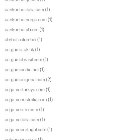
(1)
bankonbetitalia.com
(1)
bankonbetnorge.com
(1)
bankonbetpl.com
(1)
bbrbet colombia
(1)
bc-game-uk.uk
(1)
bc-gamebrasil.com
(1)
bc-gameindia.net
(2)
bc-gamenigeria.com
(1)
bcgame-turkiye.com
(1)
bcgameaustralia.com
(1)
bcgamee-ro.com
(1)
bcgameitalia.com
(1)
bcgameportugal.com
(1)
betanocasino.uk