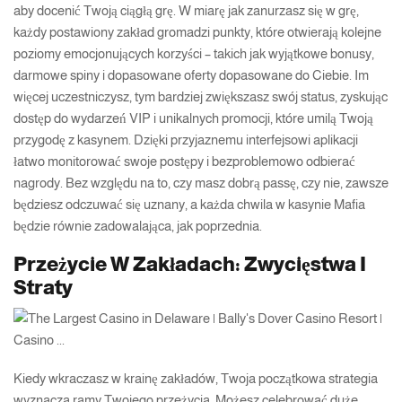
aby docenić Twoją ciągłą grę. W miarę jak zanurzasz się w grę,
każdy postawiony zakład gromadzi punkty, które otwierają kolejne
poziomy emocjonujących korzyści – takich jak wyjątkowe bonusy,
darmowe spiny i dopasowane oferty dopasowane do Ciebie. Im
więcej uczestniczysz, tym bardziej zwiększasz swój status, zyskując
dostęp do wydarzeń VIP i unikalnych promocji, które umilą Twoją
przygodę z kasynem. Dzięki przyjaznemu interfejsowi aplikacji
łatwo monitorować swoje postępy i bezproblemowo odbierać
nagrody. Bez względu na to, czy masz dobrą passę, czy nie, zawsze
będziesz odczuwać się uznany, a każda chwila w kasynie Mafia
będzie równie zadowalająca, jak poprzednia.
Przeżycie W Zakładach: Zwycięstwa I
Straty
Kiedy wkraczasz w krainę zakładów, Twoja początkowa strategia
wyznacza ramy Twojego przeżycia. Możesz celebrować duże