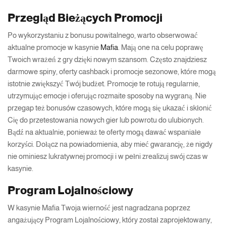
Przegląd Bieżących Promocji
Po wykorzystaniu z bonusu powitalnego, warto obserwować
aktualne promocje w kasynie
Mafia
. Mają one na celu poprawę
Twoich wrażeń z gry dzięki nowym szansom. Często znajdziesz
darmowe spiny, oferty cashback i promocje sezonowe, które mogą
istotnie zwiększyć Twój budżet. Promocje te rotują regularnie,
utrzymując emocje i oferując rozmaite sposoby na wygraną. Nie
przegap też bonusów czasowych, które mogą się ukazać i skłonić
Cię do przetestowania nowych gier lub powrotu do ulubionych.
Bądź na aktualnie, ponieważ te oferty mogą dawać wspaniałe
korzyści. Dołącz na powiadomienia, aby mieć gwarancję, że nigdy
nie ominiesz lukratywnej promocji i w pełni zrealizuj swój czas w
kasynie.
Program Lojalnościowy
W kasynie Mafia Twoja wierność jest nagradzana poprzez
angażujący Program Lojalnościowy, który został zaprojektowany,