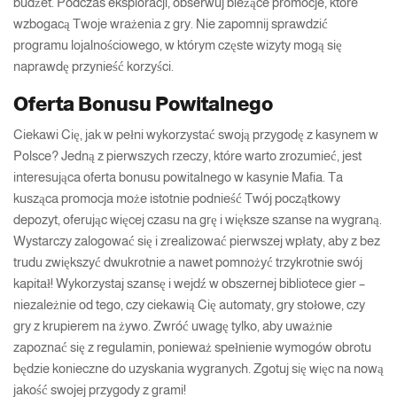
budżet. Podczas eksploracji, obserwuj bieżące promocje, które
wzbogacą Twoje wrażenia z gry. Nie zapomnij sprawdzić
programu lojalnościowego, w którym częste wizyty mogą się
naprawdę przynieść korzyści.
Oferta Bonusu Powitalnego
Ciekawi Cię, jak w pełni wykorzystać swoją przygodę z kasynem w
Polsce? Jedną z pierwszych rzeczy, które warto zrozumieć, jest
interesująca oferta bonusu powitalnego w kasynie Mafia. Ta
kusząca promocja może istotnie podnieść Twój początkowy
depozyt, oferując więcej czasu na grę i większe szanse na wygraną.
Wystarczy zalogować się i zrealizować pierwszej wpłaty, aby z bez
trudu zwiększyć dwukrotnie a nawet pomnożyć trzykrotnie swój
kapitał! Wykorzystaj szansę i wejdź w obszernej bibliotece gier –
niezależnie od tego, czy ciekawią Cię automaty, gry stołowe, czy
gry z krupierem na żywo. Zwróć uwagę tylko, aby uważnie
zapoznać się z regulamin, ponieważ spełnienie wymogów obrotu
będzie konieczne do uzyskania wygranych. Zgotuj się więc na nową
jakość swojej przygody z grami!