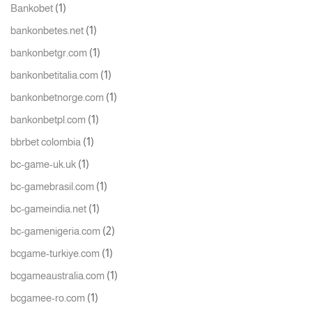
(1)
Bankobet
(1)
bankonbetes.net
(1)
bankonbetgr.com
(1)
bankonbetitalia.com
(1)
bankonbetnorge.com
(1)
bankonbetpl.com
(1)
bbrbet colombia
(1)
bc-game-uk.uk
(1)
bc-gamebrasil.com
(1)
bc-gameindia.net
(2)
bc-gamenigeria.com
(1)
bcgame-turkiye.com
(1)
bcgameaustralia.com
(1)
bcgamee-ro.com