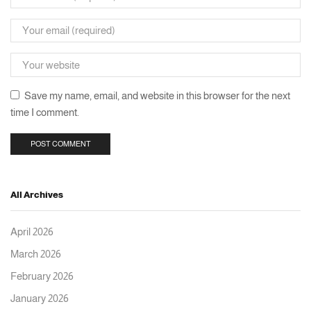
Save my name, email, and website in this browser for the next
time I comment.
All Archives
April 2026
March 2026
February 2026
January 2026