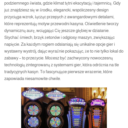
podziemnego świata, gdzie klimat tętni ekscytacją i tajemnicą. Gdy
już znajdziesz się w środku, elegancki, współczesny design
przyciąga wzrok, łącząc przepych z awangardowymi detalami,
które reprezentują motyw przewodni kasyna. Oświetlenie tworzy
dynamiczną aurę, wciągając Cię jeszcze głębiej w działanie.
Słychać śmiech, brzęk żetonów i odgłosy maszyn, zwiększając
napięcie. Za każdym rogiem odsłaniają się unikalne opcje gier i
wystawny wystrój, dając wyraźnie pokazując, że to nie tylko lokal do
zabawy – to przeżycie. Możesz być zachwycony nowoczesną
technologią zintegrowaną z systemami gier, która odróżnia na tle
tradycyjnych kasyn. To fascynujące pierwsze wrażenie, które
zapowiada niesamowite chwile.