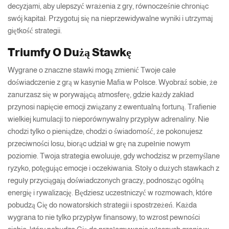
decyzjami, aby ulepszyć wrażenia z gry, równocześnie chroniąc
swój kapitał. Przygotuj się na nieprzewidywalne wyniki i utrzymaj
giętkość strategii.
Triumfy O Dużą Stawkę
Wygrane o znaczne stawki mogą zmienić Twoje całe
doświadczenie z grą w kasynie Mafia w Polsce. Wyobraź sobie, że
zanurzasz się w porywającą atmosferę, gdzie każdy zakład
przynosi napięcie emocji związany z ewentualną fortuną. Trafienie
wielkiej kumulacji to nieporównywalny przypływ adrenaliny. Nie
chodzi tylko o pieniądze; chodzi o świadomość, że pokonujesz
przeciwności losu, biorąc udział w grę na zupełnie nowym
poziomie. Twoja strategia ewoluuje, gdy wchodzisz w przemyślane
ryzyko, potęgując emocje i oczekiwania. Stoły o dużych stawkach z
reguły przyciągają doświadczonych graczy, podnosząc ogólną
energię i rywalizację. Będziesz uczestniczyć w rozmowach, które
pobudzą Cię do nowatorskich strategii i spostrzeżeń. Każda
wygrana to nie tylko przypływ finansowy; to wzrost pewności