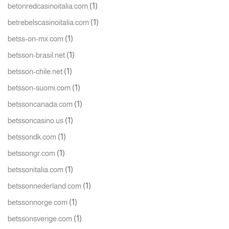
(1)
betonredcasinoitalia.com
(1)
betrebelscasinoitalia.com
(1)
betss-on-mx.com
(1)
betsson-brasil.net
(1)
betsson-chile.net
(1)
betsson-suomi.com
(1)
betssoncanada.com
(1)
betssoncasino.us
(1)
betssondk.com
(1)
betssongr.com
(1)
betssonitalia.com
(1)
betssonnederland.com
(1)
betssonnorge.com
(1)
betssonsverige.com