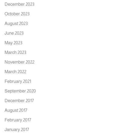
December 2023
October 2023
August 2023
June 2023
May 2023
March 2023
November 2022
March 2022
February 2021
September 2020
December 2017
August 2017
February 2017
January 2017