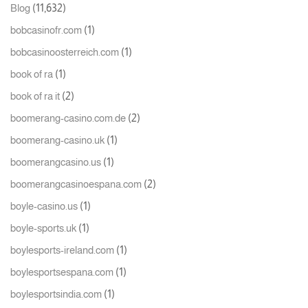
(11,632)
Blog
(1)
bobcasinofr.com
(1)
bobcasinoosterreich.com
(1)
book of ra
(2)
book of ra it
(2)
boomerang-casino.com.de
(1)
boomerang-casino.uk
(1)
boomerangcasino.us
(2)
boomerangcasinoespana.com
(1)
boyle-casino.us
(1)
boyle-sports.uk
(1)
boylesports-ireland.com
(1)
boylesportsespana.com
(1)
boylesportsindia.com