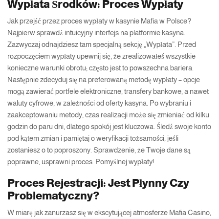
Wypłata Środków: Proces Wypłaty
Jak przejść przez proces wypłaty w kasynie Mafia w Polsce?
Najpierw sprawdź intuicyjny interfejs na platformie kasyna.
Zazwyczaj odnajdziesz tam specjalną sekcję „Wypłata”. Przed
rozpoczęciem wypłaty upewnij się, że zrealizowałeś wszystkie
konieczne warunki obrotu; często jest to powszechna bariera.
Następnie zdecyduj się na preferowaną metodę wypłaty – opcje
mogą zawierać portfele elektroniczne, transfery bankowe, a nawet
waluty cyfrowe, w zależności od oferty kasyna. Po wybraniu i
zaakceptowaniu metody, czas realizacji może się zmieniać od kilku
godzin do paru dni, dlatego spokój jest kluczowa. Śledź swoje konto
pod kątem zmian i pamiętaj o weryfikacji tożsamości, jeśli
zostaniesz o to poproszony. Sprawdzenie, że Twoje dane są
poprawne, usprawni proces. Pomyślnej wypłaty!
Proces Rejestracji: Jest Płynny Czy
Problematyczny?
W miarę jak zanurzasz się w ekscytującej atmosferze Mafia Casino,