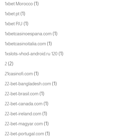
(1)
1xbet Morocco
(1)
1xbet pt
(1)
1xbet RU
(1)
1xbetcasinoespana.com
(1)
1xbetcasinoitalia.com
(1)
1xslots-vhod-android.ru 120
(2)
2
(1)
21casinofi.com
(1)
22-bet-bangladesh.com
(1)
22-bet-brasil.com
(1)
22-bet-canada.com
(1)
22-bet-ireland.com
(1)
22-bet-magyar.com
(1)
22-bet-portugal.com