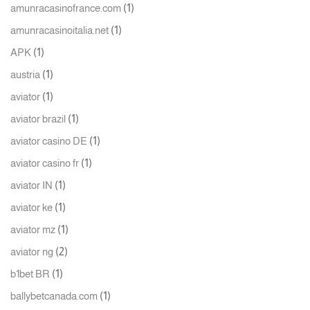
(1)
amunracasinofrance.com
(1)
amunracasinoitalia.net
(1)
APK
(1)
austria
(1)
aviator
(1)
aviator brazil
(1)
aviator casino DE
(1)
aviator casino fr
(1)
aviator IN
(1)
aviator ke
(1)
aviator mz
(2)
aviator ng
(1)
b1bet BR
(1)
ballybetcanada.com