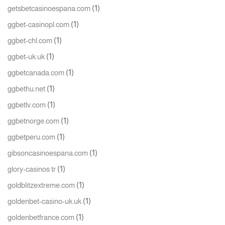
(1)
getsbetcasinoespana.com
(1)
ggbet-casinopl.com
(1)
ggbet-chl.com
(1)
ggbet-uk.uk
(1)
ggbetcanada.com
(1)
ggbethu.net
(1)
ggbetlv.com
(1)
ggbetnorge.com
(1)
ggbetperu.com
(1)
gibsoncasinoespana.com
(1)
glory-casinos tr
(1)
goldblitzextreme.com
(1)
goldenbet-casino-uk.uk
(1)
goldenbetfrance.com