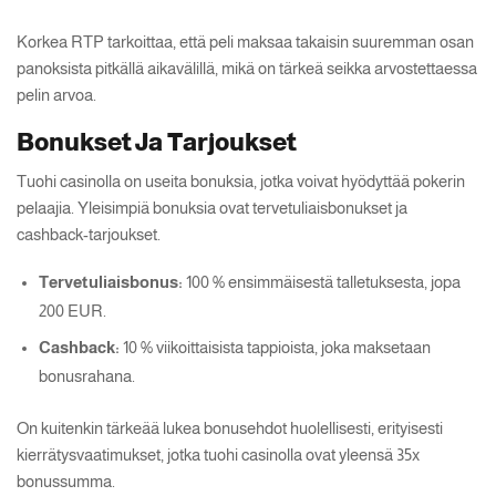
Korkea RTP tarkoittaa, että peli maksaa takaisin suuremman osan
panoksista pitkällä aikavälillä, mikä on tärkeä seikka arvostettaessa
pelin arvoa.
Bonukset Ja Tarjoukset
Tuohi casinolla on useita bonuksia, jotka voivat hyödyttää pokerin
pelaajia. Yleisimpiä bonuksia ovat tervetuliaisbonukset ja
cashback-tarjoukset.
Tervetuliaisbonus:
100 % ensimmäisestä talletuksesta, jopa
200 EUR.
Cashback:
10 % viikoittaisista tappioista, joka maksetaan
bonusrahana.
On kuitenkin tärkeää lukea bonusehdot huolellisesti, erityisesti
kierrätysvaatimukset, jotka tuohi casinolla ovat yleensä 35x
bonussumma.