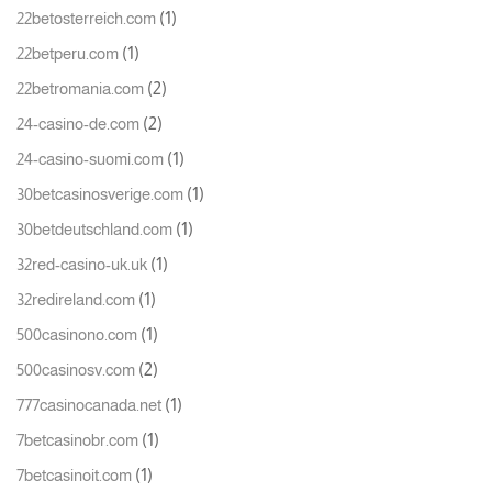
(1)
22betosterreich.com
(1)
22betperu.com
(2)
22betromania.com
(2)
24-casino-de.com
(1)
24-casino-suomi.com
(1)
30betcasinosverige.com
(1)
30betdeutschland.com
(1)
32red-casino-uk.uk
(1)
32redireland.com
(1)
500casinono.com
(2)
500casinosv.com
(1)
777casinocanada.net
(1)
7betcasinobr.com
(1)
7betcasinoit.com