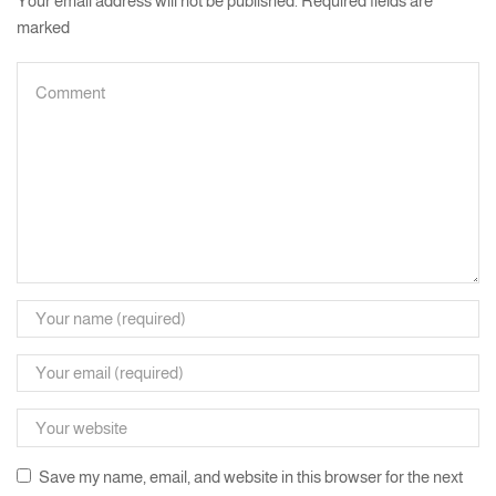
Your email address will not be published. Required fields are
marked
Save my name, email, and website in this browser for the next