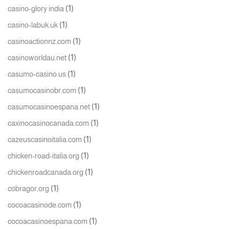
(1)
casino-glory india
(1)
casino-labuk.uk
(1)
casinoactionnz.com
(1)
casinoworldau.net
(1)
casumo-casino.us
(1)
casumocasinobr.com
(1)
casumocasinoespana.net
(1)
caxinocasinocanada.com
(1)
cazeuscasinoitalia.com
(1)
chicken-road-italia.org
(1)
chickenroadcanada.org
(1)
cobragor.org
(1)
cocoacasinode.com
(1)
cocoacasinoespana.com