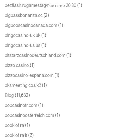
(1)
bezflash.rugamestagФайтз-ио 20 30
(2)
bigbassbonanza.cc
(1)
bigbooscasinocanada.com
(1)
bingocasino-uk.uk
(1)
bingocasino-us.us
(1)
bitstarzcasinodeutschland.com
(1)
bizzo casino
(1)
bizzocasino-espana.com
(1)
bksmeeting.co.uk2
(11,632)
Blog
(1)
bobcasinofr.com
(1)
bobcasinoosterreich.com
(1)
book of ra
(2)
book of ra it