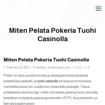
Miten Pelata Pokeria Tuohi
Casinolla
Miten Pelata Pokeria Tuohi Casinolla
February 28, 2025
/
Posted by
al-shoroukco.com
/
123
/
0
Pokeri on yksi suosituimmista ja strategisimmista korteista
pelattavista peleistä, ja
tuohi casinolla
se tarjoaa erinomaisia
mahdollisuuksia niin uusille kuin kokeneille pelaajille. Tässä
artikkelissa käymme läpi, miten voit pelata pokeria tuohi casinolla,
keskittyen erityisesti palautusprosenttiin (RTP), bonusehtoihin ja
kierrätysvaatimuksiin.