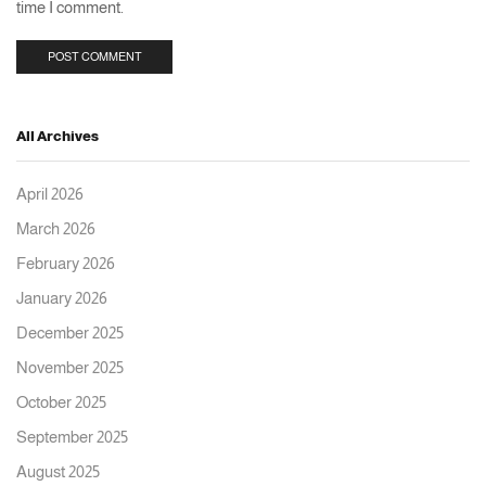
time I comment.
All Archives
April 2026
March 2026
February 2026
January 2026
December 2025
November 2025
October 2025
September 2025
August 2025