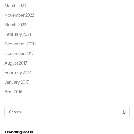
March 2023
November 2022
March 2022
February 2021
September 2020
December 2017
August 2017
February 2017
January 2017
April 2016
Trending Posts