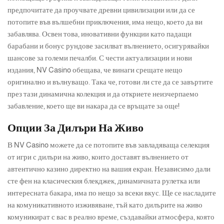
предпочитате да проучвате древни цивилизации или да се
потопите във вълшебни приключения, има нещо, което да ви
забавлява. Освен това, иновативни функции като падащи
барабани и бонус рундове засилват вълнението, осигурявайки
шансове за големи печалби. С чести актуализации и нови
издания, NV Casino обещава, че винаги срещате нещо
оригинално и вълнуващо. Така че, готови ли сте да се завъртите
през тази динамична колекция и да откриете неизчерпаемо
забавление, което ще ви накара да се връщате за още!
Опции За Дилъри На Живо
В NV Casino можете да се потопите във завладяваща селекция
от игри с дилъри на живо, които доставят вълнението от
автентично казино директно на вашия екран. Независимо дали
сте фен на класическия блекджек, динамичната рулетка или
интересната бакара, има по нещо за всеки вкус. Ще се насладите
на комуникативното изживяване, тъй като дилърите на живо
комуникират с вас в реално време, създавайки атмосфера, която