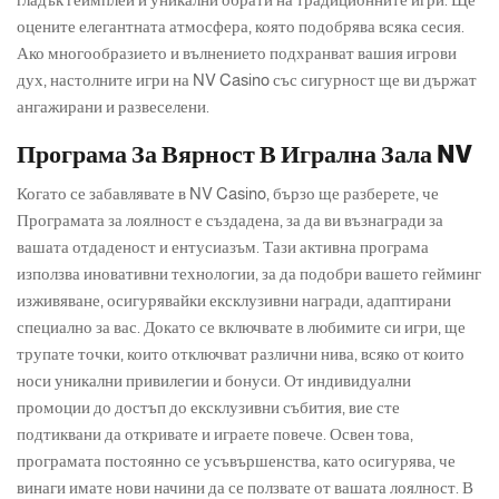
оцените елегантната атмосфера, която подобрява всяка сесия.
Ако многообразието и вълнението подхранват вашия игрови
дух, настолните игри на NV Casino със сигурност ще ви държат
ангажирани и развеселени.
Програма За Вярност В Игрална Зала NV
Когато се забавлявате в NV Casino, бързо ще разберете, че
Програмата за лоялност е създадена, за да ви възнагради за
вашата отдаденост и ентусиазъм. Тази активна програма
използва иновативни технологии, за да подобри вашето гейминг
изживяване, осигурявайки ексклузивни награди, адаптирани
специално за вас. Докато се включвате в любимите си игри, ще
трупате точки, които отключват различни нива, всяко от които
носи уникални привилегии и бонуси. От индивидуални
промоции до достъп до ексклузивни събития, вие сте
подтиквани да откривате и играете повече. Освен това,
програмата постоянно се усъвършенства, като осигурява, че
винаги имате нови начини да се ползвате от вашата лоялност. В