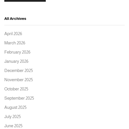
All Archives
April 2026
March 2026
February 2026
January 2026
December 2025
November 2025
October 2025
September 2025
August 2025
July 2025
June 2025