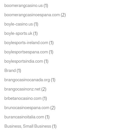
(1)
boomerangcasino.us
(2)
boomerangcasinoespana.com
(1)
boyle-casino.us
(1)
boyle-sports.uk
(1)
boylesports-ireland.com
(1)
boylesportsespana.com
(1)
boylesportsindia.com
(1)
Brand
(1)
brangocasinocanada.org
(2)
brangocasinonz.net
(1)
brbetanocasino.com
(2)
brunocasinoespana.com
(1)
burancasinoitalia.com
(1)
Business, Small Business