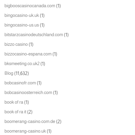
(1)
bigbooscasinocanada.com
(1)
bingocasino-uk.uk
(1)
bingocasino-us.us
(1)
bitstarzcasinodeutschland.com
(1)
bizzo casino
(1)
bizzocasino-espana.com
(1)
bksmeeting.co.uk2
(11,632)
Blog
(1)
bobcasinofr.com
(1)
bobcasinoosterreich.com
(1)
book of ra
(2)
book of ra it
(2)
boomerang-casino.com.de
(1)
boomerang-casino.uk