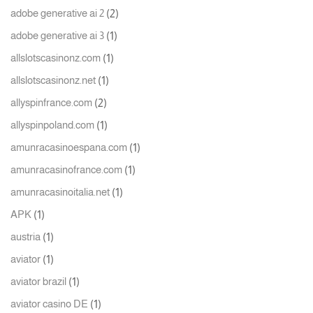
(2)
adobe generative ai 2
(1)
adobe generative ai 3
(1)
allslotscasinonz.com
(1)
allslotscasinonz.net
(2)
allyspinfrance.com
(1)
allyspinpoland.com
(1)
amunracasinoespana.com
(1)
amunracasinofrance.com
(1)
amunracasinoitalia.net
(1)
APK
(1)
austria
(1)
aviator
(1)
aviator brazil
(1)
aviator casino DE