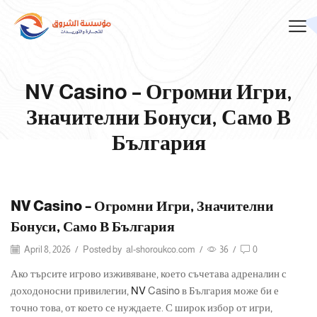
NV Casino – Огромни Игри,
Значителни Бонуси, Само В
България
NV Casino – Огромни Игри, Значителни
Бонуси, Само В България
April 8, 2026
/
Posted by
al-shoroukco.com
/
36
/
0
Ако търсите игрово изживяване, което съчетава адреналин с
доходоносни привилегии,
NV
Casino в България може би е
точно това, от което се нуждаете. С широк избор от игри,