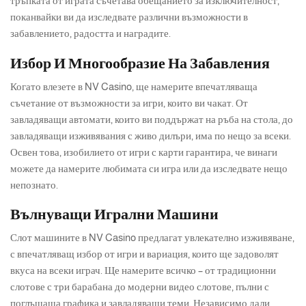
тръпката от играта съчетава обещанието за изключителност,
поканвайки ви да изследвате различни възможности в
забавлението, радостта и наградите.
Избор И Многообразие На Забавления
Когато влезете в NV Casino, ще намерите впечатляваща
съчетание от възможности за игри, които ви чакат. От
завладяващи автомати, които ви поддържат на ръба на стола, до
завладяващи изживявания с живо дилъри, има по нещо за всеки.
Освен това, изобилието от игри с карти гарантира, че винаги
можете да намерите любимата си игра или да изследвате нещо
непознато.
Вълнуващи Игрални Машини
Слот машините в NV Casino предлагат увлекателно изживяване,
с впечатляващ избор от игри и вариация, които ще задоволят
вкуса на всеки играч. Ще намерите всичко – от традиционни
слотове с три барабана до модерни видео слотове, пълни с
поглъщаща графика и завладяващи теми. Независимо дали