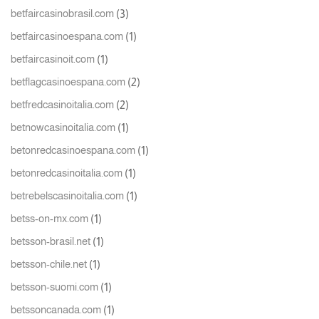
(3)
betfaircasinobrasil.com
(1)
betfaircasinoespana.com
(1)
betfaircasinoit.com
(2)
betflagcasinoespana.com
(2)
betfredcasinoitalia.com
(1)
betnowcasinoitalia.com
(1)
betonredcasinoespana.com
(1)
betonredcasinoitalia.com
(1)
betrebelscasinoitalia.com
(1)
betss-on-mx.com
(1)
betsson-brasil.net
(1)
betsson-chile.net
(1)
betsson-suomi.com
(1)
betssoncanada.com