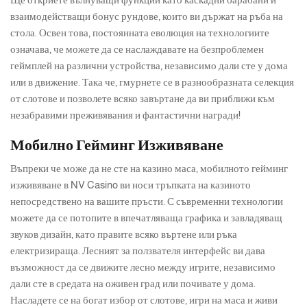
взаимодействащи бонус рундове, които ви държат на ръба на
стола. Освен това, постоянната еволюция на технологиите
означава, че можете да се наслаждавате на безпроблемен
геймплей на различни устройства, независимо дали сте у дома
или в движение. Така че, гмурнете се в разнообразната селекция
от слотове и позволете всяко завъртане да ви приближи към
незабравими преживявания и фантастични награди!
Мобилно Гейминг Изживяване
Въпреки че може да не сте на казино маса, мобилното гейминг
изживяване в NV Casino ви носи тръпката на казиното
непосредствено на вашите пръсти. С съвременни технологии
можете да се потопите в впечатляваща графика и завладяващ
звуков дизайн, като правите всяко въртене или ръка
електризираща. Лесният за ползвателя интерфейс ви дава
възможност да се движите лесно между игрите, независимо
дали сте в средата на оживен град или почивате у дома.
Насладете се на богат избор от слотове, игри на маса и живи