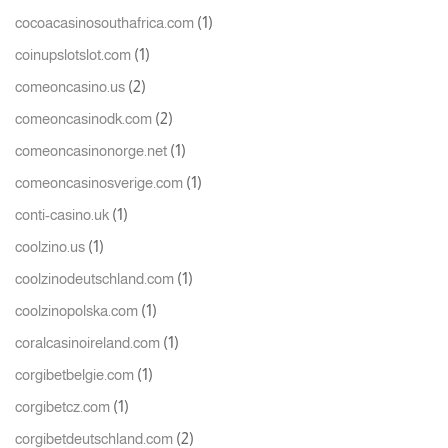
(1)
cocoacasinosouthafrica.com
(1)
coinupslotslot.com
(2)
comeoncasino.us
(2)
comeoncasinodk.com
(1)
comeoncasinonorge.net
(1)
comeoncasinosverige.com
(1)
conti-casino.uk
(1)
coolzino.us
(1)
coolzinodeutschland.com
(1)
coolzinopolska.com
(1)
coralcasinoireland.com
(1)
corgibetbelgie.com
(1)
corgibetcz.com
(2)
corgibetdeutschland.com