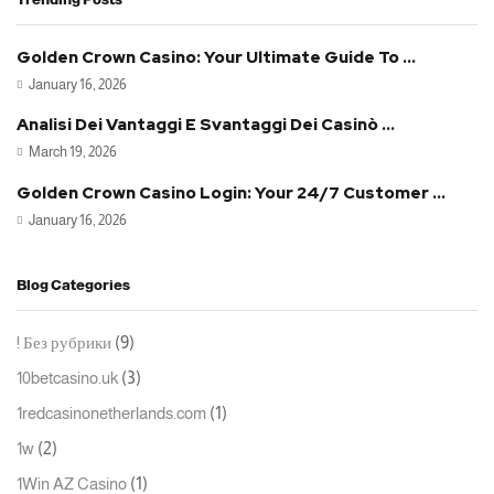
Golden Crown Casino: Your Ultimate Guide To ...
January 16, 2026
Analisi Dei Vantaggi E Svantaggi Dei Casinò ...
March 19, 2026
Golden Crown Casino Login: Your 24/7 Customer ...
January 16, 2026
Blog Categories
(9)
! Без рубрики
(3)
10betcasino.uk
(1)
1redcasinonetherlands.com
(2)
1w
(1)
1Win AZ Casino