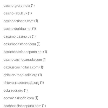
(1)
casino-glory india
(1)
casino-labuk.uk
(1)
casinoactionnz.com
(1)
casinoworldau.net
(1)
casumo-casino.us
(1)
casumocasinobr.com
(1)
casumocasinoespana.net
(1)
caxinocasinocanada.com
(1)
cazeuscasinoitalia.com
(1)
chicken-road-italia.org
(1)
chickenroadcanada.org
(1)
cobragor.org
(1)
cocoacasinode.com
(1)
cocoacasinoespana.com