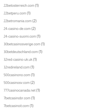
(1)
22betosterreich.com
(1)
22betperu.com
(2)
22betromania.com
(2)
24-casino-de.com
(1)
24-casino-suomi.com
(1)
30betcasinosverige.com
(1)
30betdeutschland.com
(1)
32red-casino-uk.uk
(1)
32redireland.com
(1)
500casinono.com
(2)
500casinosv.com
(1)
777casinocanada.net
(1)
7betcasinobr.com
(1)
7betcasinoit.com