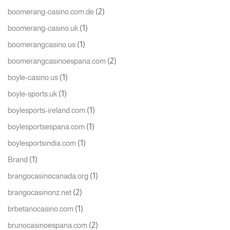
(2)
boomerang-casino.com.de
(1)
boomerang-casino.uk
(1)
boomerangcasino.us
(2)
boomerangcasinoespana.com
(1)
boyle-casino.us
(1)
boyle-sports.uk
(1)
boylesports-ireland.com
(1)
boylesportsespana.com
(1)
boylesportsindia.com
(1)
Brand
(1)
brangocasinocanada.org
(2)
brangocasinonz.net
(1)
brbetanocasino.com
(2)
brunocasinoespana.com