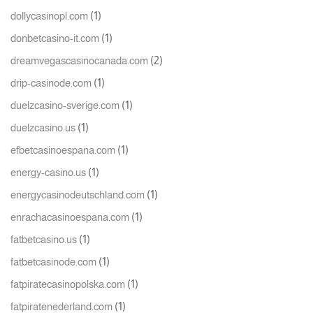
(1)
dollycasinopl.com
(1)
donbetcasino-it.com
(2)
dreamvegascasinocanada.com
(1)
drip-casinode.com
(1)
duelzcasino-sverige.com
(1)
duelzcasino.us
(1)
efbetcasinoespana.com
(1)
energy-casino.us
(1)
energycasinodeutschland.com
(1)
enrachacasinoespana.com
(1)
fatbetcasino.us
(1)
fatbetcasinode.com
(1)
fatpiratecasinopolska.com
(1)
fatpiratenederland.com