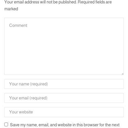
Your email address will not be published. Required fields are
marked
Save my name, email, and website in this browser for the next