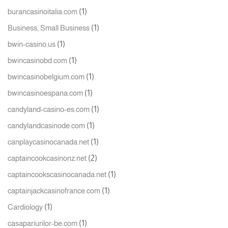
(1)
burancasinoitalia.com
(1)
Business, Small Business
(1)
bwin-casino.us
(1)
bwincasinobd.com
(1)
bwincasinobelgium.com
(1)
bwincasinoespana.com
(1)
candyland-casino-es.com
(1)
candylandcasinode.com
(1)
canplaycasinocanada.net
(2)
captaincookcasinonz.net
(1)
captaincookscasinocanada.net
(1)
captainjackcasinofrance.com
(1)
Cardiology
(1)
casapariurilor-be.com