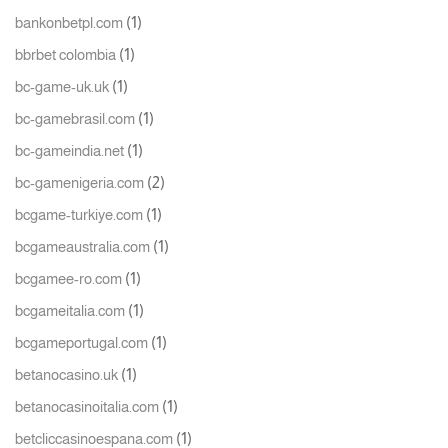
(1)
bankonbetpl.com
(1)
bbrbet colombia
(1)
bc-game-uk.uk
(1)
bc-gamebrasil.com
(1)
bc-gameindia.net
(2)
bc-gamenigeria.com
(1)
bcgame-turkiye.com
(1)
bcgameaustralia.com
(1)
bcgamee-ro.com
(1)
bcgameitalia.com
(1)
bcgameportugal.com
(1)
betanocasino.uk
(1)
betanocasinoitalia.com
(1)
betcliccasinoespana.com