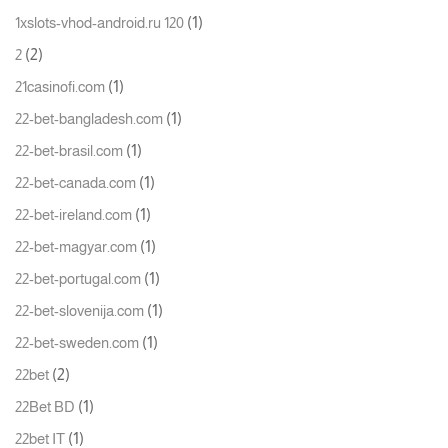
(1)
1xslots-vhod-android.ru 120
(2)
2
(1)
21casinofi.com
(1)
22-bet-bangladesh.com
(1)
22-bet-brasil.com
(1)
22-bet-canada.com
(1)
22-bet-ireland.com
(1)
22-bet-magyar.com
(1)
22-bet-portugal.com
(1)
22-bet-slovenija.com
(1)
22-bet-sweden.com
(2)
22bet
(1)
22Bet BD
(1)
22bet IT