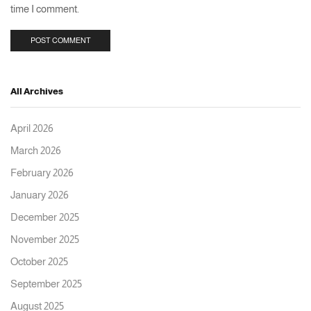
time I comment.
All Archives
April 2026
March 2026
February 2026
January 2026
December 2025
November 2025
October 2025
September 2025
August 2025