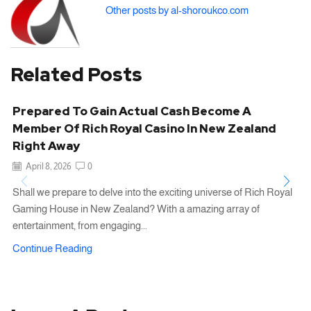
Other posts by al-shoroukco.com
Related Posts
Prepared To Gain Actual Cash Become A
Member Of Rich Royal Casino In New Zealand
Right Away
April 8, 2026
0
Shall we prepare to delve into the exciting universe of Rich Royal
Gaming House in New Zealand? With a amazing array of
entertainment, from engaging...
Continue Reading