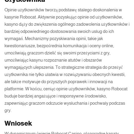
Opinie użytkowników tworzą podstawę stałego doskonalenia w
kasynie Robocat. Aktywnie pozyskując opinie od użytkowników,
kasyno dąży do zwiększenia ogólnego zadowolenia użytkowników i
bardziej odpowiedniego dostosowania swoich usług do ich
wymagań. Mechanizmy pozyskiwania opinii, takie jak
kwestionariusze, bezpośrednia komunikacja i oceny online,
umożliwiają graczom dzielić się swoimi przeżyciami z gry,
umożliwiając kasynu rozpoznanie atutów i obszarów
wymagających ulepszenia. To strategiczne strategia do przeżyć
użytkownika nie tylko ułatwia w rozwiązywaniu obecnych kwestii,
ale także motywuje do przyszłych poprawek i innowacji na
platformie. W końcu, ceniąc opinie użytkowników, kasyno Robocat
buduje bardziej angażujące i responsywne środowisko,
zapewniając graczom odczucie wysłuchania i pochwały podczas
gry.
Wniosek
W dynamicznym świecie Robocat Casino, różnorodne kanały