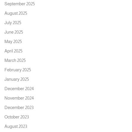
September 2025
August 2025
July 2025
June 2025
May 2025
April 2025
March 2025
February 2025
January 2025
December 2024
November 2024
December 2023
October 2023
August 2023