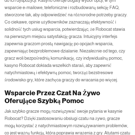
do ich dyspozycji. Kasyno oferuje bogaty wybór opcji, w tym
wsparcie e-mailowe, telefoniczne i rozbudowaną sekcję FAQ,
stworzone tak, aby odpowiedzieć na różnorodne potrzeby graczy.
Co ciekawe, opinie użytkowników zaznaczają efektywność i
solidność tych usług wsparcia, potwierdzając, że Robocat stawia
na pierwszym miejscu satysfakcję gracza. Intuicyjny interfejs
zapewnia graczom prostą nawigację po opcjach wsparcia,
zapewniając bezproblemowe działanie. Niezależnie od tego, czy
gracz woli bezpośrednią komunikację, czy indywidualną pomoc,
kasyno Robocat dokłada wszelkich starań, aby zapewnić
natychmiastową i efektywną pomoc, tworząc bezstresowe
środowisko gry, które zachęca graczy do wracania po więcej.
Wsparcie Przez Czat Na Żywo
Oferujące Szybką Pomoc
Jak szybko gracze mogą rozwiązywać swoje pytania w kasynie
Robocat? Dzięki zastosowaniu obsługi czatu na żywo, gracze
mogą korzystać z natychmiastowym rozwiązywaniem problemów,
co jest ważną funkcją, która poprawia wrażenia z gry. Atutami czatu