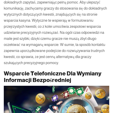
dokładnych zapytań, zapewniając pełną pomoc. Aby ulepszyć
komunikację, zachęcamy graczy do stosowania się do dokładnych
wytycznych dotyczących kwestii, znajdujących się na stronie
wsparcia kasyna. Wytyczne te wspierają w formułowaniu
przejrzystych kwestii, co z kolei umożliwia zespołowi wsparcia
udzielanie precyzyjnych rozwiązań. Na ogół czas odpowiedzi na
maile jest szybki, dzięki czemu gracze nie muszą zbyt długo
oczekiwać na wymaganą wsparcie. W sumie, ta sposób kontaktu
zapewnia uporządkowane podejście do rozwiązywania trudnych
kwestii, co sprawia, że jest cenną alternatywą dla graczy
szukających precyzyjnego pomocy.
Wsparcie Telefoniczne Dla Wymiany
Informacji Bezpośredniej