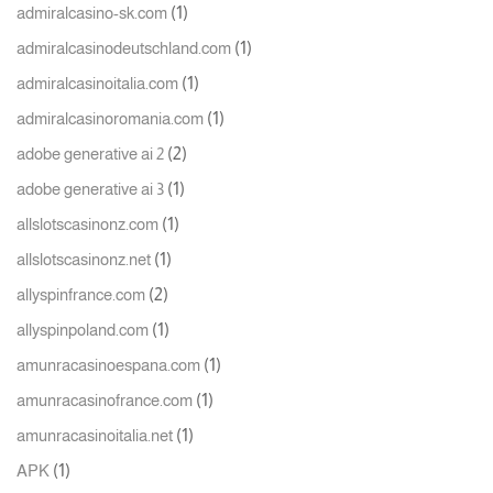
(1)
admiralcasino-sk.com
(1)
admiralcasinodeutschland.com
(1)
admiralcasinoitalia.com
(1)
admiralcasinoromania.com
(2)
adobe generative ai 2
(1)
adobe generative ai 3
(1)
allslotscasinonz.com
(1)
allslotscasinonz.net
(2)
allyspinfrance.com
(1)
allyspinpoland.com
(1)
amunracasinoespana.com
(1)
amunracasinofrance.com
(1)
amunracasinoitalia.net
(1)
APK