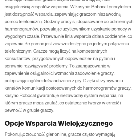
osiągalnością zespołów wsparcia. W kasynie Robocat priorytetem
jest dostępność wsparcia, zapewniając graczom niezawodną
pomoc telefoniczną. Godziny pracy są dopasowane do odmiennych
harmonogramów, pozwalając użytkownikom uzyskanie pomocy w
wygodnym czasie. Przeważnie linia wsparcia działa codziennie, co
zapewnia, że pomoc jest zawsze dostępna po jednym połączeniu
telefonicznym. Gracze mogą liczyć na kompetentnych
konsultantów, przygotowanych odpowiedzieć na pytania i
sprawnie rozwiązywać problemy. To zaangażowanie w
zapewnienie osiągalności wzmacnia zadowolenie graczy,
polepszając ogólne doświadczenia z gry. Dzięki utrzymywaniu
kanałów komunikacji dostosowanych do harmonogramów graczy,
kasyno Robocat gwarantuje niezawodny system wsparcia, na
którym gracze mogą zaufać, co ostatecznie tworzy wierność i
pewność w grupie graczy.
Opcje Wsparcia Wielojęzycznego
Pokonując złożoność gier online, gracze często wymagają