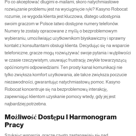
Po co akceptować długimi e-mailami, skoro natychmiastowe
rozwiązanie problemu jest na wyciągnięcie ręki? Kasyno Robocat
rozumie, że wygoda klienta jest kluczowa, dlatego udostępnia
swoim graczom w Polsce łatwo dostępne numery telefonów.
Numery te zostały opracowane z myślą o bezproblemowym
wybieraniu, umożliwiając użytkownikom błyskawiczny i sprawny
kontakt z konsultantami obsługi klienta. Decydując się na wsparcie
telefoniczne, gracze mogą rozwiązywać swoje pytania i wątpliwości
w czasie rzeczywistym, usuwając frustrację zwykle towarzyszącą
opóźnionymi odpowiedziami. Ten prosty kanał komunikacji nie
tylko zwiększa komfort użytkowania, ale także zwiększa poczucie
niezawodności, gwarantując natychmiastową pomoc. Kasyno
Robocat koncentruje się na bezproblemową interakcję,
zapewniając klientom uzyskanie pomocy wtedy, gdy jej jest
najbardziej potrzebna.
Możliwość Dostępu I Harmonogram
Pracy
Szukając wsparcia, gracze często zastanawiają się nad