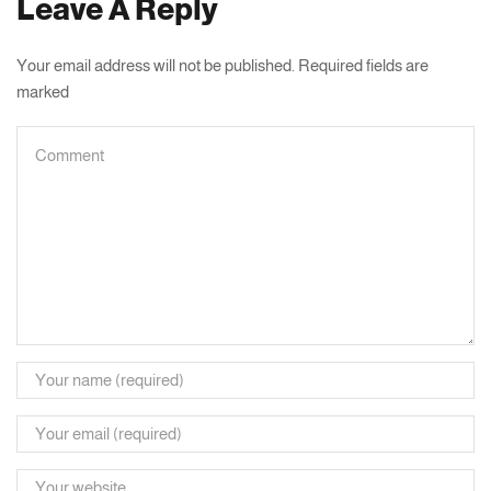
Leave A Reply
Your email address will not be published. Required fields are
marked