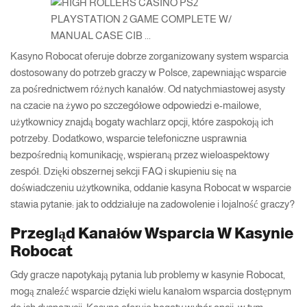
Kasyno Robocat oferuje dobrze zorganizowany system wsparcia
dostosowany do potrzeb graczy w Polsce, zapewniając wsparcie
za pośrednictwem różnych kanałów. Od natychmiastowej asysty
na czacie na żywo po szczegółowe odpowiedzi e-mailowe,
użytkownicy znajdą bogaty wachlarz opcji, które zaspokoją ich
potrzeby. Dodatkowo, wsparcie telefoniczne usprawnia
bezpośrednią komunikację, wspieraną przez wieloaspektowy
zespół. Dzięki obszernej sekcji FAQ i skupieniu się na
doświadczeniu użytkownika, oddanie kasyna Robocat w wsparcie
stawia pytanie: jak to oddziałuje na zadowolenie i lojalność graczy?
Przegląd Kanałów Wsparcia W Kasynie
Robocat
Gdy gracze napotykają pytania lub problemy w kasynie Robocat,
mogą znaleźć wsparcie dzięki wielu kanałom wsparcia dostępnym