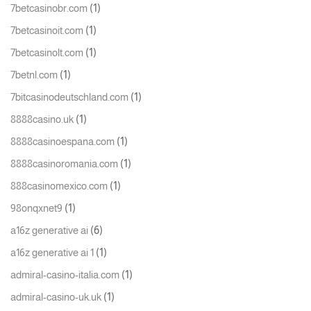
(1)
7betcasinobr.com
(1)
7betcasinoit.com
(1)
7betcasinolt.com
(1)
7betnl.com
(1)
7bitcasinodeutschland.com
(1)
8888casino.uk
(1)
8888casinoespana.com
(1)
8888casinoromania.com
(1)
888casinomexico.com
(1)
98onqxnet9
(6)
a16z generative ai
(1)
a16z generative ai 1
(1)
admiral-casino-italia.com
(1)
admiral-casino-uk.uk