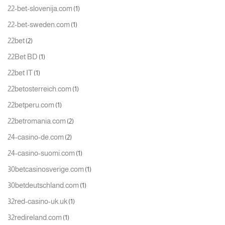
22-bet-slovenija.com
(1)
22-bet-sweden.com
(1)
22bet
(2)
22Bet BD
(1)
22bet IT
(1)
22betosterreich.com
(1)
22betperu.com
(1)
22betromania.com
(2)
24-casino-de.com
(2)
24-casino-suomi.com
(1)
30betcasinosverige.com
(1)
30betdeutschland.com
(1)
32red-casino-uk.uk
(1)
32redireland.com
(1)