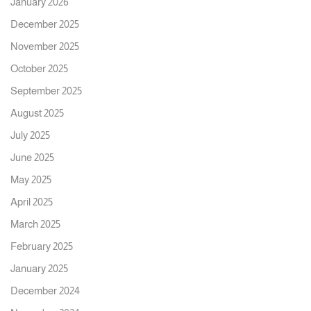
January 2026
December 2025
November 2025
October 2025
September 2025
August 2025
July 2025
June 2025
May 2025
April 2025
March 2025
February 2025
January 2025
December 2024