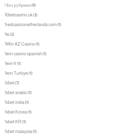
! Без рубрики
(9)
10betcasino.uk
(3)
1redcasinonetherlands.com
(1)
1w
(2)
1Win AZ Casino
(1)
1win casino spanish
(1)
1win fr
(1)
1win Turkiye
(1)
1xbet
(7)
1xbet arabic
(1)
1xbet india
(1)
1xbet Korea
(1)
1xbet KR
(1)
1xbet malaysia
(1)