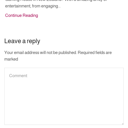
entertainment, from engaging...
Continue Reading
Leave a reply
Your email address will not be published. Required fields are
marked