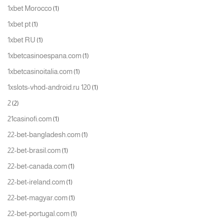
1xbet Morocco
(1)
1xbet pt
(1)
1xbet RU
(1)
1xbetcasinoespana.com
(1)
1xbetcasinoitalia.com
(1)
1xslots-vhod-android.ru 120
(1)
2
(2)
21casinofi.com
(1)
22-bet-bangladesh.com
(1)
22-bet-brasil.com
(1)
22-bet-canada.com
(1)
22-bet-ireland.com
(1)
22-bet-magyar.com
(1)
22-bet-portugal.com
(1)