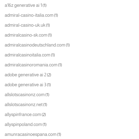
a16z generative ai 1
(1)
admiral-casino-italia.com
(1)
admiral-casino-uk.uk
(1)
admiralcasino-sk.com
(1)
admiralcasinodeutschland.com
(1)
admiralcasinoitalia.com
(1)
admiralcasinoromania.com
(1)
adobe generative ai 2
(2)
adobe generative ai 3
(1)
allslotscasinonz.com
(1)
allslotscasinonz.net
(1)
allyspinfrance.com
(2)
allyspinpoland.com
(1)
amunracasinoespana.com
(1)