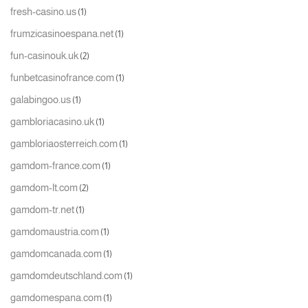
fresh-casino.us
(1)
frumzicasinoespana.net
(1)
fun-casinouk.uk
(2)
funbetcasinofrance.com
(1)
galabingoo.us
(1)
gambloriacasino.uk
(1)
gambloriaosterreich.com
(1)
gamdom-france.com
(1)
gamdom-lt.com
(2)
gamdom-tr.net
(1)
gamdomaustria.com
(1)
gamdomcanada.com
(1)
gamdomdeutschland.com
(1)
gamdomespana.com
(1)