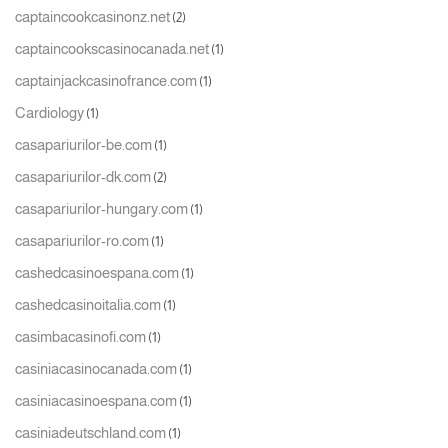
captaincookcasinonz.net
(2)
captaincookscasinocanada.net
(1)
captainjackcasinofrance.com
(1)
Cardiology
(1)
casapariurilor-be.com
(1)
casapariurilor-dk.com
(2)
casapariurilor-hungary.com
(1)
casapariurilor-ro.com
(1)
cashedcasinoespana.com
(1)
cashedcasinoitalia.com
(1)
casimbacasinofi.com
(1)
casiniacasinocanada.com
(1)
casiniacasinoespana.com
(1)
casiniadeutschland.com
(1)