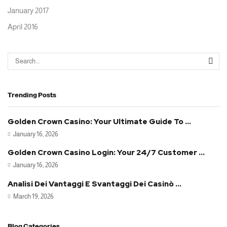
January 2017
April 2016
Trending Posts
Golden Crown Casino: Your Ultimate Guide To ...
January 16, 2026
Golden Crown Casino Login: Your 24/7 Customer ...
January 16, 2026
Analisi Dei Vantaggi E Svantaggi Dei Casinò ...
March 19, 2026
Blog Categories