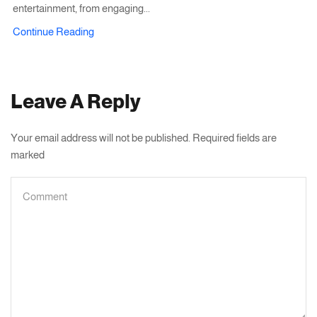
entertainment, from engaging...
Continue Reading
Leave A Reply
Your email address will not be published. Required fields are
marked