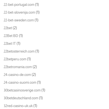
(1)
22-bet-portugal.com
(1)
22-bet-slovenija.com
(1)
22-bet-sweden.com
(2)
22bet
(1)
22Bet BD
(1)
22bet IT
(1)
22betosterreich.com
(1)
22betperu.com
(2)
22betromania.com
(2)
24-casino-de.com
(1)
24-casino-suomi.com
(1)
30betcasinosverige.com
(1)
30betdeutschland.com
(1)
32red-casino-uk.uk