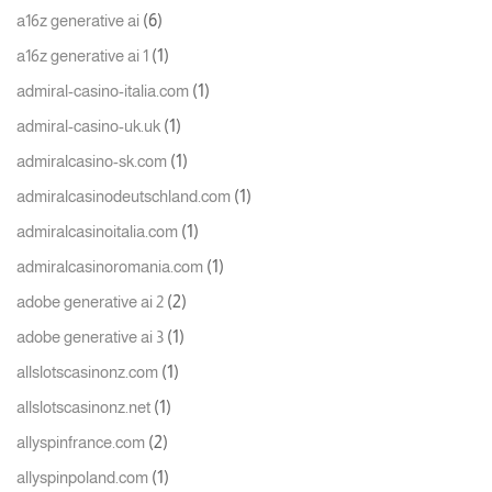
(6)
a16z generative ai
(1)
a16z generative ai 1
(1)
admiral-casino-italia.com
(1)
admiral-casino-uk.uk
(1)
admiralcasino-sk.com
(1)
admiralcasinodeutschland.com
(1)
admiralcasinoitalia.com
(1)
admiralcasinoromania.com
(2)
adobe generative ai 2
(1)
adobe generative ai 3
(1)
allslotscasinonz.com
(1)
allslotscasinonz.net
(2)
allyspinfrance.com
(1)
allyspinpoland.com