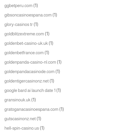
(1)
ggbetperu.com
(1)
gibsoncasinoespana.com
(1)
glory-casinos tr
(1)
goldblitzextreme.com
(1)
goldenbet-casino-uk.uk
(1)
goldenbetfrance.com
(1)
goldenpanda-casino-nl.com
(1)
goldenpandacasinode.com
(1)
goldentigercasinonz.net
(1)
google bard ai launch date 1
(1)
gransinouk.uk
(1)
gratoganacasinoespana.com
(1)
gutscasinonz.net
(1)
hell-spin-casino.us