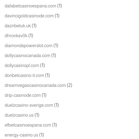
(1)
dafabetcasinoespana.com
(1)
davincigoldcasinode.com
(1)
daznbetuk.uk
(1)
dhronksv0k
(1)
diamondspowerslot.com
(1)
dollycasinocanada.com
(1)
dollycasinopl.com
(1)
donbetcasino-it.com
(2)
dreamvegascasinocanada.com
(1)
drip-casinode.com
(1)
duelzcasino-sverige.com
(1)
duelzcasino.us
(1)
efbetcasinoespana.com
(1)
energy-casino.us