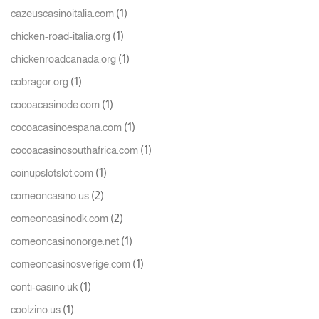
(1)
cazeuscasinoitalia.com
(1)
chicken-road-italia.org
(1)
chickenroadcanada.org
(1)
cobragor.org
(1)
cocoacasinode.com
(1)
cocoacasinoespana.com
(1)
cocoacasinosouthafrica.com
(1)
coinupslotslot.com
(2)
comeoncasino.us
(2)
comeoncasinodk.com
(1)
comeoncasinonorge.net
(1)
comeoncasinosverige.com
(1)
conti-casino.uk
(1)
coolzino.us