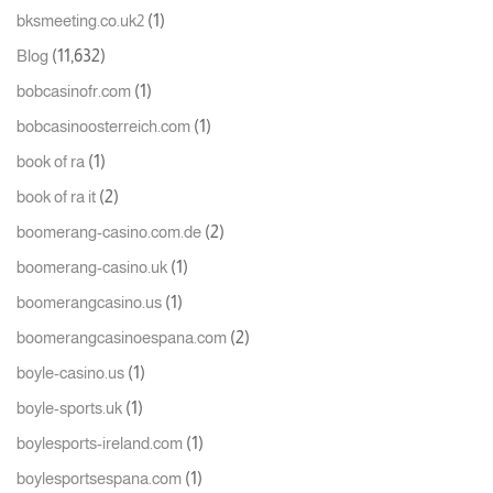
(1)
bksmeeting.co.uk2
(11,632)
Blog
(1)
bobcasinofr.com
(1)
bobcasinoosterreich.com
(1)
book of ra
(2)
book of ra it
(2)
boomerang-casino.com.de
(1)
boomerang-casino.uk
(1)
boomerangcasino.us
(2)
boomerangcasinoespana.com
(1)
boyle-casino.us
(1)
boyle-sports.uk
(1)
boylesports-ireland.com
(1)
boylesportsespana.com