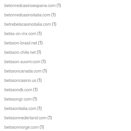
(1)
betonredcasinoespana.com
(1)
betonredcasinoitalia.com
(1)
betrebelscasinoitalia.com
(1)
betss-on-mx.com
(1)
betsson-brasil.net
(1)
betsson-chile.net
(1)
betsson-suomi.com
(1)
betssoncanada.com
(1)
betssoncasino.us
(1)
betssondk.com
(1)
betssongr.com
(1)
betssonitalia.com
(1)
betssonnederland.com
(1)
betssonnorge.com